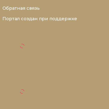
Новая история
Обратная связь
Новейшая история
Портал создан при поддержке
Нумизматика
Образование
Общественные объединения и организации
Политическая история
Революции и народные движения
Религия и церковь
Россия
Северная Америка