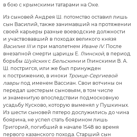
в бою с крымскими татарами на Оке.
Новая история
Из сыновей Андрея Ш. потомство оставил лишь
Новейшая история
сын Василий, также занимавший на протяжении
своей карьеры разные воеводские должности
Нумизматика
и участвовавший в походах великого князя
Василия III
и при малолетнем
Иване IV
. После
Образование
внезапной смерти царицы Е.
Глинской
, в период
Общественные объединения и организации
борьбы
Шуйских
с
Бельскими
и Глинскими В. А.
Ш. постригся, или же был принужден
Политическая история
к пострижению, в иноки
Троице-Сер­гиевой
лавры
под именем Вассиан. Свои вотчины он
Революции и народные движения
передал шестерым сыновьям, в том числе
и знаменитую впоследствии подмосковную
Религия и церковь
усадьбу Кусково, которую выменял у Пушкиных.
Из шести сыновей пятеро дослужились до чина
Россия
боярина, не успел стать боярином лишь
Григорий, погибший в начале 1548 во время
Северная Америка
первого казанского похода. Старший сын