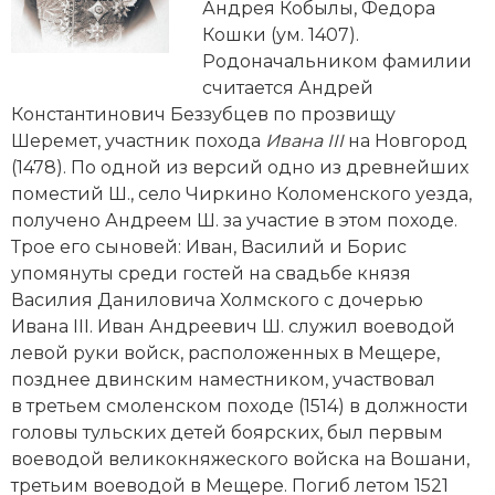
Новейшая история
Генеалогия, геральдика
Андрея Кобылы, Федора
Кошки (ум. 1407).
Государство и право
Родоначальником фамилии
считается Андрей
Европа
Константинович Беззубцев по прозвищу
Шеремет, участник похода
Ивана III
на Новгород
Империи
(1478). По одной из версий одно из древнейших
поместий Ш., село Чиркино Коломенского уезда,
Историческая география и топонимика
получено Андреем Ш. за участие в этом походе.
Трое его сыновей: Иван, Василий и Борис
История материальной и духовной культуры
упомянуты среди гостей на свадьбе князя
История международных отношений
Василия Даниловича Холмского с дочерью
Ивана III. Иван Андреевич Ш. служил воеводой
История, философия, теория и методология
левой руки вой­ск, расположенных в Мещере,
исторического знания
позднее двинским наместником, участвовал
в третьем смоленском походе (1514) в должности
Итория международных отношений
головы тульских детей боярских, был первым
воеводой великокняжеского вой­ска на Вошани,
Латинская Америка
третьим воеводой в Мещере. Погиб летом 1521