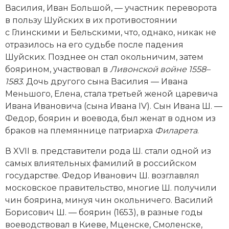
Социально-экономическая история
Василия, Иван Большой, — участник переворота
в пользу Шуйских в их противостоянии
Специальные исторические дисциплины
с Глинскими и Бельскими, что, однако, никак не
отразилось на его судьбе после падения
СССР
Шуйских. Позднее он стал окольничим, затем
боярином, участвовал в
Ливонской вой­не 1558–
Южная Америка
1583
. Дочь другого сына Василия — Ивана
Меньшого, Елена, стала третьей женой царевича
Ивана Ивановича (сына Ивана IV). Сын Ивана Ш. —
Федор, боярин и воевода, был женат в одном из
браков на племяннице патриарха
Филарета
.
В XVII в. представители рода Ш. стали одной из
самых влиятельных фамилий в российском
государстве. Федор Иванович Ш. возглавлял
московское правительство, многие Ш. получили
чин боярина, минуя чин окольничего. Василий
Борисович Ш. — боярин (1653), в разные годы
воеводствовал в Киеве, Мценске, Смоленске,