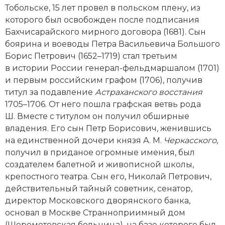
Тобольске, 15 лет провел в польском плену, из
которого был освобожден после подписания
Бахчисарайского мирного договора (1681). Сын
боярина и воеводы Петра Васильевича Большого
Борис Петрович (1652–1719) стал третьим
в истории России генерал-фельдмаршалом (1701)
и первым российским графом (1706), получив
титул за подавление
Астраханского восстания
1705–1706. От него пошла графская ветвь рода
Ш. Вместе с титулом он получил обширные
владения. Его сын Петр Борисович, женившись
на единственной дочери князя А. М.
Черкасского
,
получил в приданое огромные имения, был
создателем балетной и живописной школы,
крепостного театра. Сын его, Николай Петрович,
действительный тайный советник, сенатор,
директор Московского дворянского банка,
основал в Москве Странноприимный дом
(Шереметевская больница), на базе которого был