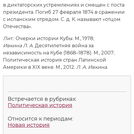
Социально-экономическая история
в диктаторских устремлениях и смещен с поста
президента. Погиб 27 февраля 1874 в сражении
Специальные исторические дисциплины
с испанским отрядом. С. д. К. называют «отцом
Отечества».
СССР
Лит
.: Очерки истории Кубы. М., 1978;
Южная Америка
Ивкина Л. А.
Десятилетняя вой­на за
независимость на Кубе (1868–1878). М., 2007;
Политическая история стран Латинской
Америки в XIX веке. М., 2012.
Л. А. Ивкина.
Встречается в рубриках:
Политическая история
Относится к периодам:
Новая история