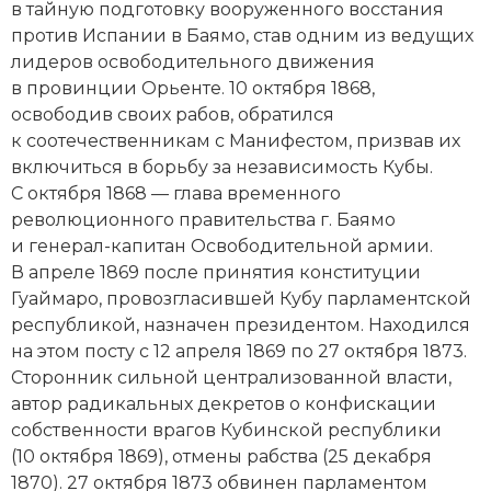
в тайную подготовку вооруженного восстания
Новая история
против Испании в Баямо, став одним из ведущих
лидеров освободительного движения
Новейшая история
в провинции Орьенте. 10 октября 1868,
освободив своих рабов, обратился
Нумизматика
к соотечественникам с Манифестом, призвав их
включиться в борьбу за независимость Кубы.
Образование
С октября 1868 — глава временного
Общественные объединения и организации
революционного правительства г. Баямо
и генерал-капитан Освободительной армии.
Политическая история
В апреле 1869 после принятия конституции
Гуаймаро, провозгласившей Кубу парламентской
Революции и народные движения
республикой, назначен президентом. Находился
на этом посту с 12 апреля 1869 по 27 октября 1873.
Религия и церковь
Сторонник сильной централизованной власти,
автор радикальных декретов о конфискации
Россия
собственности врагов Кубинской республики
(10 октября 1869), отмены рабства (25 декабря
Северная Америка
1870). 27 октября 1873 обвинен парламентом