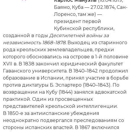
Карлос Мануэль
(18.04.1819,
Новейшая история
Генеалогия, геральдика
Баямо, Куба — 27.02.1874, Сан-
Лоренсо, там же) —
Государство и право
президент первой
Европа
Кубинской республики,
созданной в годы
Десятилетней вой­ны за
Империи
независимость 1868–1878.
Выходец из старинного
рода креольских землевладельцев, предки
Историческая география и топонимика
которого обосновались на острове в 1-й половине
XVII в. В 1838 закончил юридический факультет
История материальной и духовной культуры
Гаванского университета. В 1840–1842 продолжил
образование в Испании, принял участие в борьбе
История международных отношений
против диктатуры Б. Эспартеро (1840–1843). По
возвращении на Кубу (1844) занялся адвокатской
История, философия, теория и методология
практикой. Один из просвещенных
исторического знания
представителей креольской интеллигенции.
Итория международных отношений
В 1850-е за антииспанские убеждения
неоднократно подвергался преследованиям со
Латинская Америка
стороны испанских властей. В 1867 включился