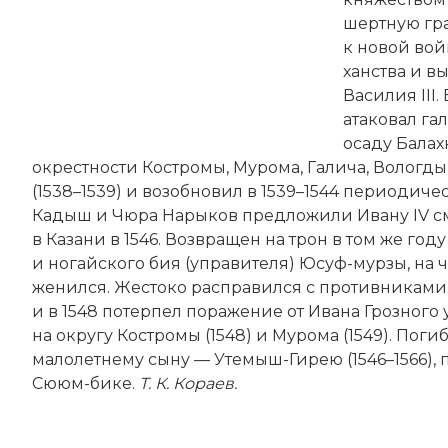
шертную гра
к новой вой
ханства и в
Василия III.
атаковал га
осаду Балахн
окрестности Костромы, Мурома, Галича, Вологды 
(1538–1539) и возобновил в 1539–1544 периодиче
Кадыш и Чюра Нарыков предложили Ивану IV сме
в Казани в 1546. Возвращен на трон в том же год
и ногайского бия (управителя) Юсуф-мурзы, на чье
женился. Жестоко расправился с противниками
и в 1548 потерпел поражение от Ивана Грозного
на округу Костромы (1548) и Мурома (1549). Погиб
малолетнему сыну — Утемыш-Гирею (1546–1566), 
Сююм-бике.
Т. К. Кораев.