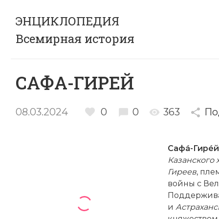
ЭНЦИКЛОПЕДИЯ
Всемирная история
САФА-ГИРЕЙ
08.03.2024
0
0
363
По
Сафá-Гирéй
Казанского 
Гиреев
, пл
вой­ны с Ве
Поддержива
и
Астраханс
княжеством 