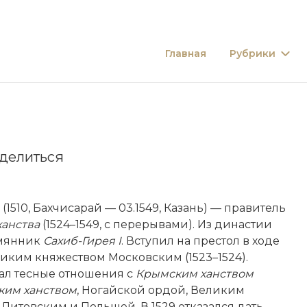
Главная
Рубрики
делиться
(1510, Бахчисарай — 03.1549, Казань) — правитель
ханства
(1524–1549, с перерывами). Из династии
емянник
Сахиб-Гирея I
. Вступил на престол в ходе
ликим княжеством Московским (1523–1524).
л тесные отношения с
Крымским ханством
ким ханством
, Ногайской ордой, Великим
Литовским и Польшей. В 1529 отказался дать