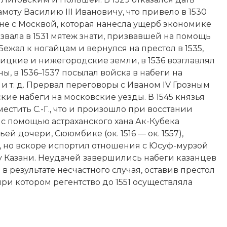
моту Василию III Ивановичу, что привело в 1530
­не с Москвой, которая нанесла ущерб экономике
ызвала в 1531 мятеж знати, призвавшей на помощь
 Бежал к ногайцам и вернулся на престол в 1535,
лицкие и нижегородские земли, в 1536 возглавлял
ы, в 1536–1537 посылал вой­ска в набеги на
и т. д. Прервал переговоры с Иваном IV Грозным
ские набеги на московские уезды. В 1545 князья
стить С.-Г., что и произошло при восстании
у с помощью астраханского хана Ак-Кубека
й дочери, Сююм­бике (ок. 1516 — ок. 1557),
, но вскоре испортил отношения с Юсуф-мурзой
 у Казани. Неудачей завершились набеги казанцев
 в результате несчастного случая, оставив престол
при котором регентство до 1551 осуществляла