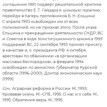
Социально-экономическая история
соглашения 1991
, подверг решительной критике
правительство Е. Т.
Гайдара
и
шоковую терапию
,
Специальные исторические дисциплины
перейдя в лагерь противников Б. Н.
Ельцина
.
С апреля 1993 освобожден им от всех
СССР
полномочий, но не признал этого. После указа
Ельцина о прекращении деятельности СНДР, ВС
Южная Америка
и
Советов
в ходе
Конституционного кризиса 1993
поддержал ВС, 22 сентября 1993 принял присягу
в качестве и. о. президента РФ. 4 октября
арестован по обвинению «в организации
массовых беспорядков», в феврале 1994
освобожден по амнистии. Губернатор Курской
области (1996–2000). Доктор экономических наук
(1999).
Соч
.: Аграрная реформа в России. М., 1993;
Кровавая осень. М.–СПб., 1995; О нас и о себе. М.,
1995; Обретение веры. М., 1995.