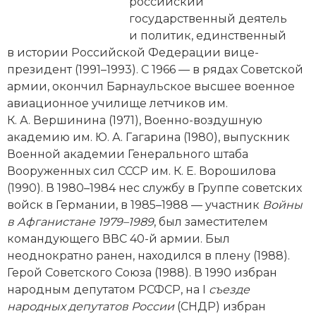
Новейшая история
российский
Генеалогия, геральдика
государственный деятель
Государство и право
и политик, единственный
в истории Российской Федерации вице-
Европа
президент (1991–1993). С 1966 — в рядах Советской
армии, окончил Барнаульское высшее военное
Империи
авиационное училище летчиков им.
К. А. Вершинина (1971), Военно-воздушную
Историческая география и топонимика
академию им. Ю. А. Гагарина (1980), выпускник
Военной академии Генерального штаба
История материальной и духовной культуры
Вооруженных сил СССР им. К. Е. Ворошилова
(1990). В 1980–1984 нес службу в Группе советских
История международных отношений
вой­ск в Германии, в 1985–1988 — участник
Вой­ны
История, философия, теория и методология
в Афганистане 1979–1989
, был заместителем
исторического знания
командующего ВВС 40-й армии. Был
неоднократно ранен, находился в плену (1988).
Итория международных отношений
Герой Советского Союза (1988). В 1990 избран
народным депутатом РСФСР, на I
съезде
Латинская Америка
народных депутатов России
(СНДР) избран