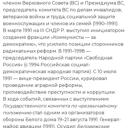
членом Верховного Совета (ВС) и Президиума ВС,
Новая история
председатель комитета ВС по делам инвалидов,
ветеранов вой­ны и труда, социальной защите
Новейшая история
военнослужащих и членов их семей (1990–1991).
В марте 1991 на III СНДР Р. выступил инициатором
Нумизматика
создания фракции «Коммунисты — за
Образование
демократию», что усилило позиции сторонников
радикальных реформ. В 1991–1998 —
Общественные объединения и организации
председатель Народной партии «Свободная
Россия» (с 1994 Российская социал-
Политическая история
демократическая народная партия). С 10 июля
1991 — вице-президент России, курировал
Революции и народные движения
проведение аграрной реформы,
противодействие преступности и коррупции.
Религия и церковь
В ходе событий, связанных с выступлением
Государственного комитета по чрезвычайному
Россия
положению
стал одним из организаторов
Северная Америка
обороны Белого дома 19–21 августа 1991. Генерал-
майор авиации (1991). Осудил
Беловежские