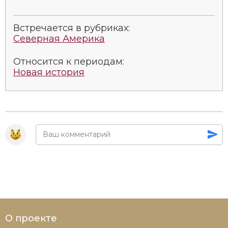
Социально-экономическая история
Встречается в рубриках:
Специальные исторические дисциплины
Северная Америка
СССР
Относится к периодам:
Новая история
Южная Америка
О проекте