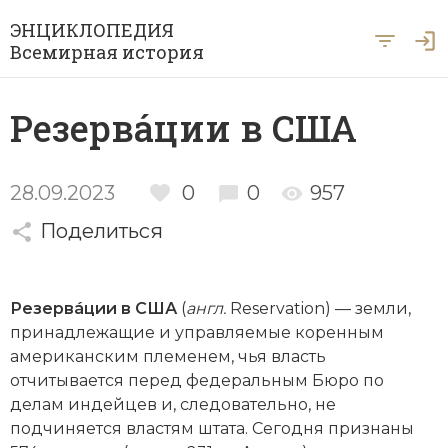
ЭНЦИКЛОПЕДИЯ
Всемирная история
Главная
Резервáции в США
Рубрики
Периоды
Азия
28.09.2023
0
0
957
А … Я
Поделиться
Античность
Археология
Вход для экспертов
А
Б
В
Г
Д
Е
Ё
Ж
З
И
История Древнего мира
Африка
Резерв
á
ции
в
США
(
англ
.
Reservation) — земли,
Й
К
Л
М
Н
О
П
Р
С
Т
История Первобытного общества
Ближний Восток
принадлежащие и управляемые коренным
американским племенем, чья власть
У
Ф
Х
Ц
Ч
Ш
Щ
Ы
Э
История Средних веков
Византия
отчитывается перед федеральным Бюро по
Ю
Я
делам индейцев и, следовательно, не
Новая история
Военная история
подчиняется властям штата. Сегодня признаны