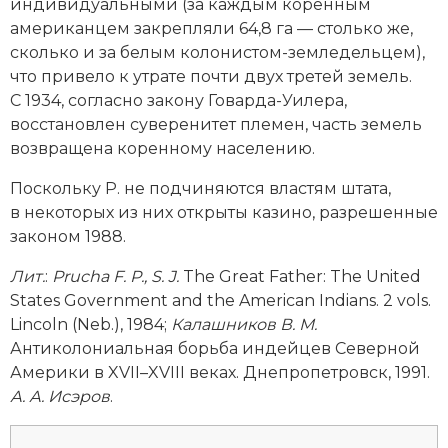
индивидуальными (за каждым коренным
Новая история
американцем закрепляли 64,8 га — столько же,
сколько и за белым колонистом-­земледельцем),
Новейшая история
что привело к утрате почти двух третей земель.
С 1934, согласно закону Говарда-­Уилера,
Нумизматика
восстановлен суверенитет племен, часть земель
возвращена коренному населению.
Образование
Поскольку Р. не подчиняются властям штата,
Общественные объединения и организации
в некоторых из них открыты казино, разрешенные
законом 1988.
Политическая история
Лит
.
:
Prucha F. P., S. J.
The Great Father: The United
Революции и народные движения
States Government and the American Indians. 2 vols.
Lincoln (Neb.), 1984;
Калашников В. М.
Религия и церковь
Антиколониальная борьба индейцев Северной
Америки в XVII–XVIII веках. Днепропетровск, 1991.
Россия
А. А. Исэров
.
Северная Америка