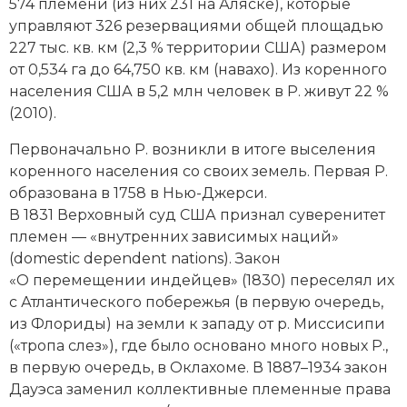
Новейшая история
574 племени (из них 231 на Аляске), которые
Генеалогия, геральдика
управляют 326 резервациями общей площадью
Государство и право
227 тыс. кв. км (2,3 % территории США) размером
от 0,534 га до 64,750 кв. км (навахо). Из коренного
Европа
населения США в 5,2 млн человек в Р. живут 22 %
(2010).
Империи
Первоначально Р. возникли в итоге выселения
Историческая география и топонимика
коренного населения со своих земель. Первая Р.
образована в 1758 в Нью-­Джерси.
История материальной и духовной культуры
В 1831 Верховный суд США признал суверенитет
племен — «внутренних зависимых наций»
История международных отношений
(domestic dependent nations). Закон
«О перемещении индейцев» (1830) переселял их
История, философия, теория и методология
с Атлантического побережья (в первую очередь,
исторического знания
из Флориды) на земли к западу от р. Миссисипи
(«тропа слез»), где было основано много новых Р.,
Итория международных отношений
в первую очередь, в Оклахоме. В 1887–1934 закон
Латинская Америка
Дауэса заменил коллективные племенные права