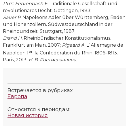
Лит
.
:
Fehrenbach E
. Traditionale Gesellschaft und
Социально-экономическая история
revolutionäres Recht. Göttingen, 1983;
Специальные исторические дисциплины
Sauer P.
Napoleons Adler über Württemberg, Baden
und Hohenzollern. Südwestdeutschland in der
СССР
Rheinbundzeit. Stuttgart, 1987;
Brand H.
Rheinbündischer Konstitutionalismus.
Южная Америка
Frankfurt am Main, 2007;
Pigeard A.
L’ Allemagne de
er
Napoléon 1
: la Confédération du Rhin, 1806–1813.
Paris, 2013.
Н. В. Ростиславлева.
Встречается в рубриках:
Европа
Относится к периодам:
Новая история