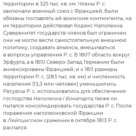
территории в 325 тыс. кв. км. Члены Р. с.
Новая история
заключали военный союз с Францией, были
обязаны поставлять ей воинские контингенты, на
Новейшая история
их территории действовал Кодекс Наполеона.
Суверенитет государств-­членов был ограничен:
Нумизматика
они не могли вести самостоятельную внешнюю
Образование
политику, создавать альянсы, вмешиваться
в вопросы управления Р. с. В 1807 область вокруг
Общественные объединения и организации
Эрфурта, а в 1810 Северо-­Запад Германии были
аннексированы Францией, и к 1811 размеры
Политическая история
территории Р. с. (283 тыс. кв. км) и численность
населения (13,3 млн человек) уменьшились.
Революции и народные движения
Ресурсы Р. с. использовались для обеспечения
господства
Наполеона
I
Бонапарта
, также он
Религия и церковь
пытался консолидировать государства Р. с. После
поражения наполеоновской Франции
Россия
в
Лейпцигском сражении
в октябре 1813 Р. с.
Северная Америка
распался.