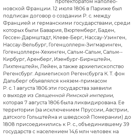
Новейшая история
протекторатом наполео­
Генеалогия, геральдика
новской Франции. 12 июля 1806 в Париже был
Государство и право
подписан договор о создании Р. с. между
Францией и германскими государствами, среди
Европа
которых были Бавария, Вюртемберг, Баден,
Гессен-­Дармштадт, Клеве-­Берг, Нассау-Узинген,
Империи
Нассау-Вельбург, Гогенцоллерн-Зигмаринген,
Гогенцоллерн-Хехинген, Сальм-­Сальм, Сальм-­
Историческая география и топонимика
Кирбург, Аренберг, Изенбург-­Бирнштейн,
Лихтенштейн, Лейен, а также архиепископство
История материальной и духовной культуры
Регенсбург. Архиепископ Регенсбурга К. Т. фон
Дальберг объявлялся князем-­примасом
История международных отношений
Р. с. 1 августа 1806 эти государства заявили
История, философия, теория и методология
о выходе из
Священной Римской империи
,
исторического знания
которая 7 августа 1806 была ликвидирована. Ее
территории (за исключением Пруссии, Австрии,
Итория международных отношений
датского Гольштейна и шведской Померании) до
1808 присоединились к Р. с., объединившему 39
Латинская Америка
государств с населением 14,6 млн человек на