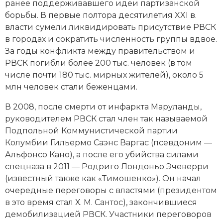
ранее поддерживавшего идеи партизанской
борьбы. В первые полтора десятилетия XXI в.
власти сумели ликвидировать присутствие РВСК
в городах и сократить численность группы вдвое.
За годы конфликта между правительством и
РВСК погибли более 200 тыс. человек (в том
числе почти 180 тыс. мирных жителей), около 5
млн человек стали беженцами.
В 2008, после смерти от инфаркта Маруланды,
руководителем РВСК стал член так называемой
Подпольной Коммунистической партии
Колумбии Гильермо Саэнс Варгас (псевдоним —
Альфонсо Кано), а после его убийства силами
спецназа в 2011 — Родриго Лондоньо Эчеверри
(известный также как «Тимошенко»). Он начал
очередные переговоры с властями (президентом
в это время стал Х. М. Сантос), закончившиеся
демобилизацией РВСК. Участники переговоров