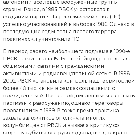
автономии все левые вооруженные группы
Социально-экономическая история
страны. Ранее, в 1985 РВСК участвовала в
создании партии Патриотический союз (ПС),
Специальные исторические дисциплины
успешно участвовавшей в выборах 1986. Однако в
СССР
последующие годы волна правого террора
практически уничтожила ПС.
Южная Америка
В период своего наибольшего подъема в 1990‑е
РВСК насчитывала 15–16 тыс. бойцов, располагала
обширными связями с гражданскими
активистами и радиовещательной сетью. В 1998–
2002 РВСК установила контроль над территорией
более 40 тыс. кв. км в рамках соглашения с
президентом А. Пастраной, пытавшимся склонить
партизан к разоружению, однако переговоры
провалились в 1999. В то же время практика
захвата заложников оттолкнула многих
колумбийцев от РВСК и вызвала критику со
стороны кубинского руководства, неоднократно