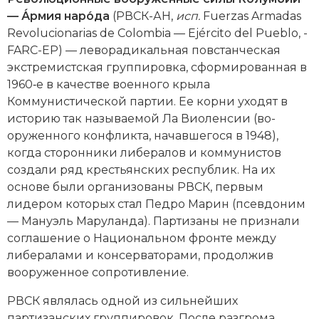
Новейшая история
Генеалогия, геральдика
—
А́рмия наро́да
(РВСК-АН,
исп.
Fuerzas Armadas
Revolucionarias de Colombia — Ejército del Pueblo, ­
Государство и право
FARC-EP) — леворадикальная повстанческая
Европа
экстремистская группировка, сформированная в
1960‑е в качестве военного крыла
Империи
Коммунистической партии. Ее корни уходят в
историю так называемой Ла Виоленсии (во­
Историческая география и топонимика
оруженного конфликта, начавшегося в 1948),
когда сторонники либералов и коммунистов
История материальной и духовной культуры
создали ряд крестьянских республик. На их
основе были организованы РВСК, первым
История международных отношений
лидером которых стал Педро Марин (псевдоним
— Мануэль Маруланда). Партизаны не признали
История, философия, теория и методология
соглашение о Национальном фронте между
исторического знания
либералами и консерваторами, продолжив
Итория международных отношений
вооруженное сопротивление.
РВСК являлась одной из сильнейших
Латинская Америка
партизанских группировок. После разгрома