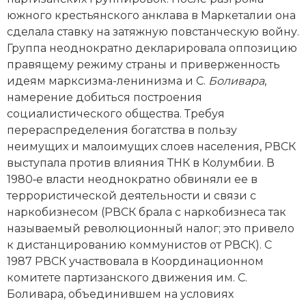
Новая история
южного крестьянского анклава в Маркеталии она
сделала ставку на затяжную повстанческую вой­ну.
Новейшая история
Группа неоднократно декларировала оппозицию
правящему режиму страны и приверженность
Нумизматика
идеям марксизма-­ленинизма и С.
Боливара
,
намерение добиться построения
Образование
социалистического общества. Требуя
перераспределения богатства в пользу
Общественные объединения и организации
неимущих и малоимущих слоев населения, РВСК
выступала против влияния ТНК в Колумбии. В
Политическая история
1980‑е власти неоднократно обвиняли ее в
Революции и народные движения
террористической деятельности и связи с
наркобизнесом (РВСК брала с нар­кобизнеса так
Религия и церковь
называемый революционный налог; это привело
к дистанцированию коммунистов от РВСК). С
Россия
1987 РВСК участвовала в Координационном
комитете партизанского движения им. С.
Северная Америка
Боливара, объединившем на условиях