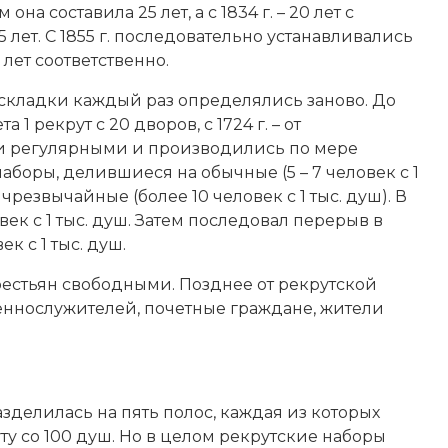
на составила 25 лет, а с 1834 г. – 20 лет с
лет. С 1855 г. последовательно устанавливались
8 лет соответственно.
складки каждый раз определялись заново. До
 1 рекрут с 20 дворов, с 1724 г. – от
ли регулярными и производились по мере
аборы, делившиеся на обычные (5 – 7 человек с 1
, чрезвычайные (более 10 человек с 1 тыс. душ). В
ек с 1 тыс. душ. Затем последовал перерыв в
ек с 1 тыс. душ.
естьян свободными. Позднее от рекрутской
ннослужителей, почетные граждане, жители
зделилась на пять полос, каждая из которых
ту со 100 душ. Но в целом рекрутские наборы