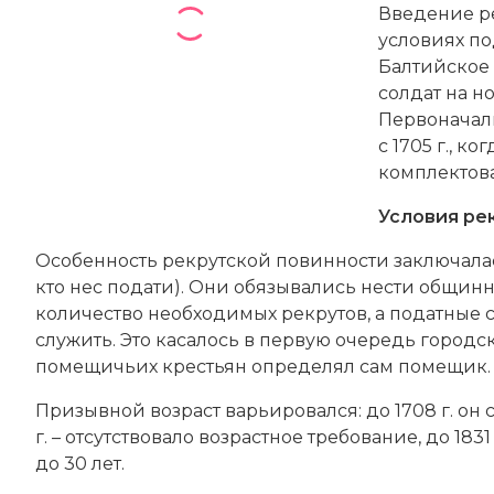
Введение ре
условиях по
Балтийское 
солдат на н
Первоначал
с 1705 г., к
комплектова
Условия ре
Особенность рекрутской повинности заключалась
кто нес подати). Они обязывались нести общинну
количество необходимых рекрутов, а податные с
служить. Это касалось в первую очередь городс
помещичьих крестьян определял сам помещик.
Призывной возраст варьировался: до 1708 г. он сост
г. – отсутствовало возрастное требование, до 1831 г. –
до 30 лет.