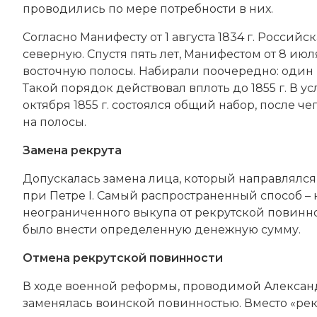
проводились по мере потребности в них.
Согласно Манифесту от 1 августа 1834 г. Росси
северную. Спустя пять лет, Манифестом от 8 июл
восточную полосы. Набирали поочередно: один г
Такой порядок действовал вплоть до 1855 г. В 
октября 1855 г. состоялся общий набор, после
на полосы.
Замена рекрута
Допускалась замена лица, который направлялся 
при Петре I. Самый распространенный способ – 
неограниченного выкупа от рекрутской повинно
было внести определенную денежную сумму.
Отмена рекрутской повинности
В ходе военной реформы, проводимой Александро
заменялась воинской повинностью. Вместо «рек