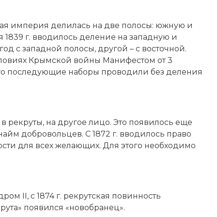
йская империя делилась на две полосы: южную и
я 1839 г. вводилось деление на западную и
од с западной полосы, другой – с восточной.
условиях Крымской войны Манифестом от 3
 чего последующие наборы проводили без деления
в рекруты, на другое лицо. Это появилось еще
найм добровольцев. С 1872 г. вводилось право
сти для всех желающих. Для этого необходимо
м II, с 1874 г. рекрутская повинность
рута» появился «новобранец».