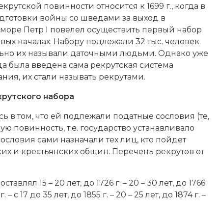
крутской повинности относится к 1699 г., когда в
дготовки войны со шведами за выход в
море Петр I повелел осуществить первый набор
овых началах. Набору подлежали 32 тыс. человек.
ьно их называли даточными людьми. Однако уже
огда была введена сама рекрутская система
ния, их стали называть рекрутами.
крутского набора
 в том, что ей подлежали податные сословия (те,
ю повинность, т.е. государство устанавливало
ословия сами назначали тех лиц, кто пойдет
ких и крестьянских общин. Перечень рекрутов от
авлял 15 – 20 лет, до 1726 г. – 20 – 30 лет, до 1766
 с 17 до 35 лет, до 1855 г. – 20 – 25 лет, до 1874 г. –