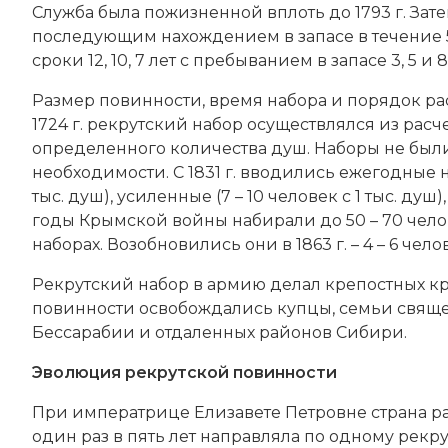
Служба была пожизненной вплоть до 1793 г. Затем о
последующим нахождением в запасе в течение 5 
сроки 12, 10, 7 лет с пребыванием в запасе 3, 5 и 
Размер повинности, время набора и порядок ра
1724 г. рекрутский набор осуществлялся из расчета
определенного количества душ. Наборы не бы
необходимости. С 1831 г. вводились ежегодные н
тыс. душ), усиленные (7 – 10 человек с 1 тыс. душ)
годы Крымской войны набирали до 50 – 70 челов
наборах. Возобновились они в 1863 г. – 4 – 6 челов
Рекрутский набор в армию делал крепостных кр
повинности освобождались купцы, семьи свяще
Бессарабии и отдаленных районов Сибири.
Эволюция рекрутской повинности
При императрице Елизавете Петровне страна ра
один раз в пять лет направляла по одному рекру