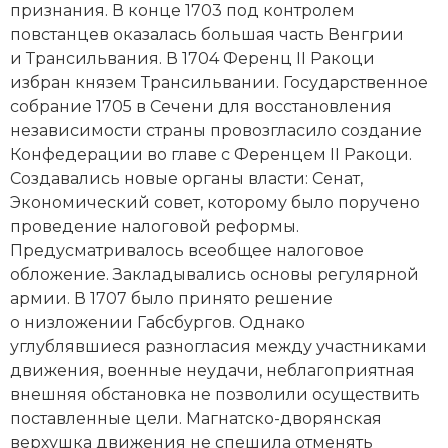
признания. В конце 1703 под контролем
Новая история
повстанцев оказалась большая часть Венгрии
и Трансильвания. В 1704 Ференц II Ракоци
Новейшая история
избран князем Трансильвании. Государственное
собрание 1705 в Сечени для восстановления
Нумизматика
независимости страны провозгласило создание
Образование
Конфедерации во главе с Ференцем II Ракоци.
Создавались новые органы власти: Сенат,
Общественные объединения и организации
Экономический совет, которому было поручено
проведение налоговой реформы.
Политическая история
Предусматривалось всеобщее налоговое
обложение. Закладывались основы регулярной
Революции и народные движения
армии. В 1707 было принято решение
о низложении Габсбургов. Однако
Религия и церковь
углублявшиеся разногласия между участниками
движения, военные неудачи, неблагоприятная
Россия
внешняя обстановка не позволили осуществить
Северная Америка
поставленные цели. Магнатско-­дворянская
верхушка движения не спешила отменять