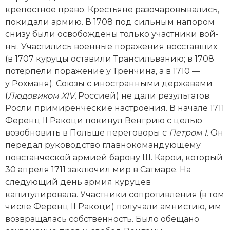
Социально-экономическая история
крепостное право. Крестьяне разочаровывались,
покидали армию. В 1708 под сильным напором
Специальные исторические дисциплины
снизу были освобождены только участники вой­
ны. Участились военные поражения восставших
СССР
(в 1707 куруцы оставили Трансильванию; в 1708
потерпели поражение у Тренчина, а в 1710 —
Южная Америка
у Рохманя). Союзы с иностранными державами
(
Людовиком
XIV
, Россией) не дали результатов.
Росли примиренческие настроения. В начале 1711
Ференц II Ракоци покинул Венгрию с целью
возобновить в Польше переговоры с
Петром
I
. Он
передал руководство главнокомандующему
повстанческой армией барону Ш. Карои, который
30 апреля 1711 заключил мир в Сатмаре. На
следующий день армия куруцев
капитулировала. Участники сопротивления (в том
числе Ференц II Ракоци) получали амнистию, им
возвращалась собственность. Было обещано