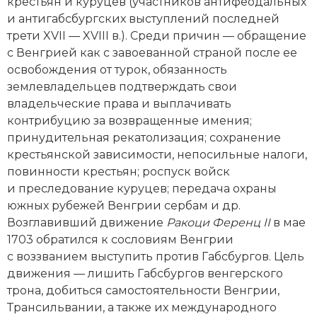
Новейшая история
крестьян и куруцев (участников антифеодальных
Генеалогия, геральдика
и антигабсбургских выступлений последней
Государство и право
трети XVII — XVIII в.). Среди причин — обращение
с Венгрией как c завоеванной страной после ее
Европа
освобождения от турок, обязанность
землевладельцев подтверждать свои
Империи
владельческие права и выплачивать
контрибуцию за возвращенные имения;
Историческая география и топонимика
принудительная рекатолизация; сохранение
крестьянской зависимости, непосильные налоги,
История материальной и духовной культуры
повинности крестьян; роспуск вой­ск
и преследование куруцев; передача охраны
История международных отношений
южных рубежей Венгрии сербам и др.
История, философия, теория и методология
Возглавивший движение
Ракоци Ференц
II
в мае
исторического знания
1703 обратился к сословиям Венгрии
с воззванием выступить против Габсбургов. Цель
Итория международных отношений
движения — лишить Габсбургов венгерского
трона, добиться самостоятельности Венгрии,
Латинская Америка
Трансильвании, а также их международного