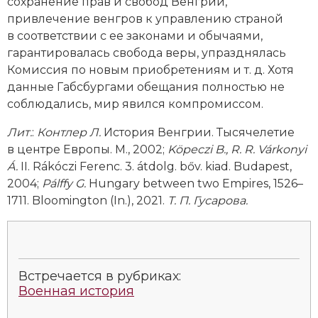
сохранение прав и свобод Венгрии,
привлечение венгров к управлению страной
в соответствии с ее законами и обычаями,
гарантировалась свобода веры, упразднялась
Комиссия по новым приобретениям и т. д. Хотя
данные Габсбургами обе­щания полностью не
соблюдались, мир явился компромиссом.
Лит.
:
Контлер Л.
История Венгрии. Тысячелетие
в центре Европы. М., 2002;
K
ö
peczi
B
.,
R. R. Várkonyi
Á.
II. Rákóczi Ferenc. 3. átdolg. bőv. kiad. Budapest,
2004;
Pálffy G.
Hungary between two Empires, 1526–
1711. Bloomington (In.), 2021.
Т. П. Гусарова.
Встречается в рубриках:
Военная история