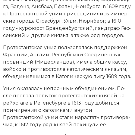
Социально-экономическая история
га, Ба­де­на, Анс­баха, Пфальц-Ной­бур­га; в 1609 году
к Протестантской унии при­сое­ди­ни­лись им­пер­
Специальные исторические дисциплины
ские го­ро­да Страс­бург, Ульм, Нюрн­берг; в 1610
году - кур­фюрст Бран­ден­бург­ский, ланд­граф Гес­
СССР
сен­ский и другие кня­зья, а так­же ряд го­родов.
Южная Америка
Протестантская уния поль­зо­ва­лась под­держ­кой
Фран­ции, Анг­лии, Рес­пуб­ли­ки Со­еди­нён­ных
про­вин­ций (Ни­дер­лан­дов), име­ла об­щие кас­су,
вой­ско и про­ти­во­стоя­ла ка­то­лическим князь­ям,
объ­е­ди­нив­шим­ся в
Ка­то­ли­че­скую ли­гу 1609
года.
Уния ока­за­лась не­проч­ным объ­е­ди­не­ни­ем. По­
сле про­ва­ла по­пы­ток про­тес­тант­ских кня­зей на
рейхс­та­ге в Ре­генс­бур­ге в 1613 году до­бить­ся
при­ми­ре­ния с ка­то­ли­ка­ми внут­ри
Протестантской унии ста­ли на­рас­тать про­ти­во­ре­
чия, к 1617 году ряд кня­зей по­ки­ну­ли её.