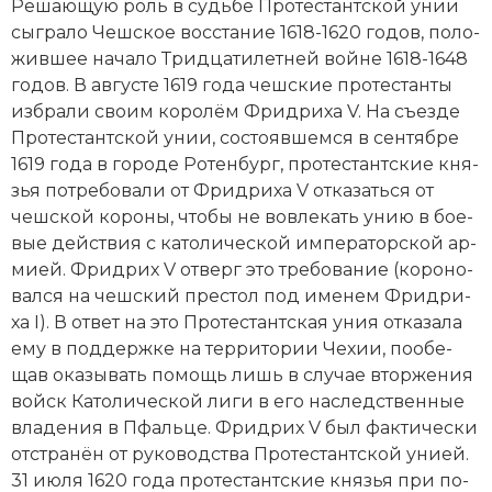
Ре­шаю­щую роль в судь­бе Протестантской унии
сыг­ра­ло Чеш­ское вос­ста­ние 1618-1620 годов, по­ло­
жив­шее на­ча­ло
Три­дца­ти­лет­ней вой­не 1618-1648
годов. В августе 1619 года чешские про­тес­танты
из­бра­ли сво­им ко­ро­лём Фрид­ри­ха V. На съез­де
Протестантской унии, со­сто­яв­шем­ся в сентябре
1619 года в городе Ро­тен­бург, про­тес­тант­ские кня­
зья по­тре­бо­ва­ли от Фрид­ри­ха V от­ка­зать­ся от
чешской ко­ро­ны, что­бы не во­вле­кать унию в бое­
вые дей­ст­вия с ка­то­лической им­пе­ра­тор­ской ар­
ми­ей. Фрид­рих V от­верг это тре­бо­ва­ние (ко­ро­но­
вал­ся на чешский пре­стол под име­нем Фрид­ри­
ха I). В от­вет на это Протестантская уния от­ка­за­ла
ему в под­держ­ке на тер­ри­то­рии Че­хии, по­обе­
щав ока­зы­вать по­мощь лишь в слу­чае втор­же­ния
войск Ка­то­лической ли­ги в его на­следственные
вла­де­ния в Пфаль­це. Фрид­рих V был фак­ти­че­ски
от­стра­нён от ру­ко­во­дства Протестантской унией.
31 июля 1620 года про­тес­тант­ские кня­зья при по­