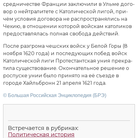
сред­ни­че­ст­ве Фран­ции за­клю­чи­ли в Уль­ме до­го­
вор о ней­тра­ли­те­те с Ка­то­лической ли­гой, при­
чём ус­ло­вия до­го­во­ра не рас­про­стра­ня­лись на
Че­хию, в от­но­ше­нии ко­то­рой вой­скам ка­то­ли­ков
пре­дос­тав­ля­лась пол­ная сво­бо­да дей­ст­вий.
По­сле раз­гро­ма чешских войск у Бе­лой Го­ры (8
ноября 1620 года) и по­сле­дую­щих по­бед войск
Ка­то­лической ли­ги Протестантская уния пре­кра­
ти­ла су­ще­ст­во­ва­ние. Окон­ча­тель­ное ре­ше­ние о
рос­пус­ке унии бы­ло при­ня­то на её съез­де в
городе Хай­льб­ронн 21 апреля 1621 года.
© Большая Российская Энциклопедия (БРЭ)
Встречается в рубриках:
Политическая история