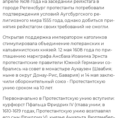
апреле 1608 года на за­се­да­нии рейхс­та­га в
Новая история
городе Ре­генс­бург про­тес­тан­ты по­тре­бо­ва­ли
под­твер­жде­ния ус­ло­вий Аугс­бург­ско­го ре­
Новейшая история
лигиозного ми­ра 1555 года, од­на­ко до­бить­ся при­
ня­тия рейхс­та­гом сво­их тре­бо­ва­ний не смог­ли.
Нумизматика
От­кры­тая под­держ­ка им­пе­ра­то­ром ка­то­ли­ков
Образование
сти­му­ли­ро­ва­ла объ­еди­не­ние лю­те­ран­ских и
каль­ви­ни­ст­ских кня­зей. 12 мая 1608 года по при­
Общественные объединения и организации
гла­ше­нию марк­гра­фа Ан­сба­ха Ио­а­хи­ма Эрн­ста
про­тес­тант­ские пра­ви­те­ли Южной Гер­ма­нии со­
Политическая история
бра­лись на со­вет в монастыре Ау­хау­зен (Шва­бия;
ны­не в округ До­нау-Рис, Ба­ва­рия) и 14 мая за­клю­
Революции и народные движения
чи­ли обо­ро­нительный со­юз - Протестантскую
Религия и церковь
унию сро­ком на 10 лет.
Пер­во­на­чаль­но в Протестантскую унию всту­пи­ли:
Россия
кур­фюрст Пфаль­ца Фрид­рих IV (гла­ва унии; в
Северная Америка
1610-1619 годах, Протестантскую унию воз­глав­лял
его сын Фрид­рих V), кня­зья Ан­халь­та, Вюр­тем­бер­