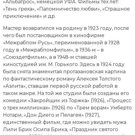
«Альбатрос», немецкой УФА. Фильмы тех лет:
«Тень греха», «Паломничество любви», «Страшное
приключение» и др.
Мастер возвратился на родину в 1923 году, после
чего был постановщиком в кинофирме
«Межрабпом-Русь», переименованной в 1928
году в «Межрабпомфильм», в 1936-м – в
«Союздетфильм», а в 1948-м ставшей
киностудией им. М. Горького. Здесь в 1924 году
была снята знаменитая протазановская картина
по фантастическому роману
Алексея Толстого
«Аэлита», ставшая первой русской работой в
таком жанре. На той же студии были созданы его
комедии «Закройщик из Торжка» (1926), «Процесс
о трех миллионах» (1926) по «Трем ворам» Умберто
Нотари, «Дон Диего и Пелагея» (1927),
единственный фильм, где можно увидеть мужа
Лили Брик
Осипа Брика, «Праздник святого