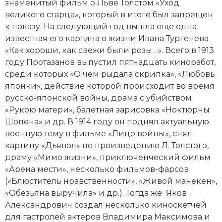
знаменитый фильм о
Льве Толстом
«Уход
Социально-экономическая история
великого старца», который в итоге был запрещен
к показу. На следующий год вышла еще одна
Специальные исторические дисциплины
известная его картина о жизни
Ивана Тургенева
«Как хороши, как свежи были розы…». Всего в 1913
СССР
году Протазанов выпустил пятнадцать киноработ,
Южная Америка
среди которых «О чем рыдала скрипка», «Любовь
японки», действие которой происходит во время
русско-японской войны
, драма с убийством
«Рукою матери», балетная зарисовка «Ноктюрны
Шопена
» и др. В 1914 году он поднял актуальную
военную тему в фильме «Лицо войны», снял
картину «Дьявол» по произведению Л. Толстого,
драму «Мимо жизни», приключенческий фильм
«Арена мести», несколько фильмов-фарсов
(«Блюститель нравственности», «Живой манекен»,
«Обезьяна выручила» и др.). Тогда же Яков
Александрович создал несколько киноскетчей
для гастролей актеров Владимира Максимова и