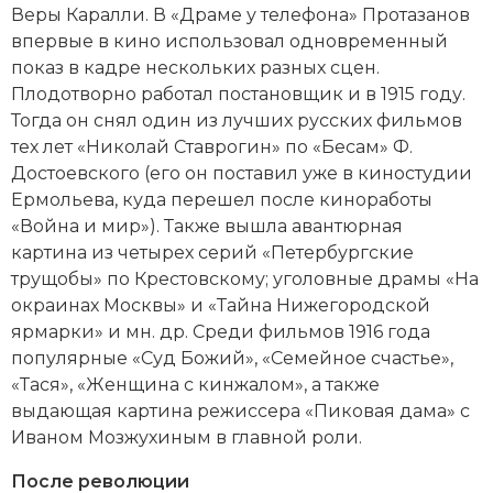
Веры Каралли. В «Драме у телефона» Протазанов
впервые в кино использовал одновременный
показ в кадре нескольких разных сцен.
Плодотворно работал постановщик и в 1915 году.
Тогда он снял один из лучших русских фильмов
тех лет «Николай Ставрогин» по «Бесам»
Ф.
Достоевского
(его он поставил уже в киностудии
Ермольева, куда перешел после киноработы
«Война и мир»). Также вышла авантюрная
картина из четырех серий «Петербургские
трущобы» по Крестовскому; уголовные драмы «На
окраинах Москвы» и «Тайна Нижегородской
ярмарки» и мн. др. Среди фильмов 1916 года
популярные «Суд Божий», «Семейное счастье»,
«Тася», «Женщина с кинжалом», а также
выдающая картина режиссера «Пиковая дама» с
Иваном Мозжухиным
в главной роли.
После революции