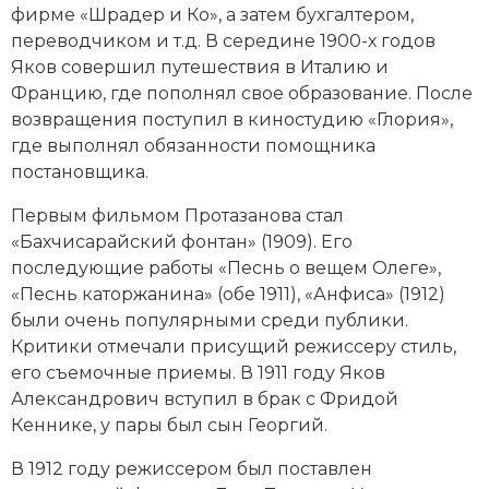
фирме «Шрадер и Ко», а затем бухгалтером,
Новая история
переводчиком и т.д. В середине 1900-х годов
Яков совершил путешествия в Италию и
Новейшая история
Францию, где пополнял свое образование. После
возвращения поступил в киностудию «Глория»,
Нумизматика
где выполнял обязанности помощника
Образование
постановщика.
Первым фильмом Протазанова стал
Общественные объединения и организации
«Бахчисарайский фонтан» (1909). Его
Политическая история
последующие работы «Песнь о вещем Олеге»,
«Песнь каторжанина» (обе 1911), «Анфиса» (1912)
Революции и народные движения
были очень популярными среди публики.
Критики отмечали присущий режиссеру стиль,
Религия и церковь
его съемочные приемы. В 1911 году Яков
Александрович вступил в брак с Фридой
Россия
Кеннике, у пары был сын Георгий.
Северная Америка
В 1912 году режиссером был поставлен