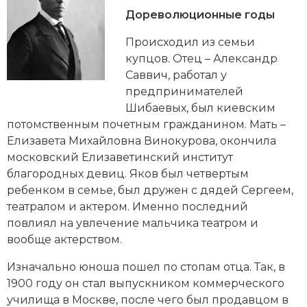
Новейшая история
Генеалогия, геральдика
Дореволюционные годы
Государство и право
Происходил из семьи
купцов. Отец – Александр
Европа
Саввич, работал у
предпринимателей
Империи
Шибаевых, был киевским
потомственным почетным гражданином. Мать –
Историческая география и топонимика
Елизавета Михайловна Винокурова, окончила
История материальной и духовной культуры
московский Елизаветинский институт
благородных девиц. Яков был четвертым
История международных отношений
ребенком в семье, был дружен с дядей Сергеем,
театралом и актером. Именно последний
История, философия, теория и методология
повлиял на увлечение мальчика театром и
исторического знания
вообще актерством.
Итория международных отношений
Изначально юноша пошел по стопам отца. Так, в
1900 году он стал выпускником коммерческого
Латинская Америка
училища в Москве, после чего был продавцом в