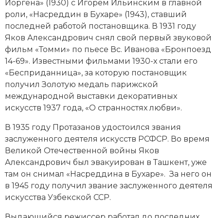
Иоргена» (1930) с Игорем Ильинским в главной
роли, «Насреддин в Бухаре» (1943), ставший
последней работой постановщика. В 1931 году
Яков Александрович снял свой первый звуковой
фильм «Томми» по пьесе Вс. Иванова «Бронпоезд
14-69». Известными фильмами 1930-х стали его
«Бесприданница», за которую постановщик
получил Золотую медаль парижской
международной выставки декоративных
искусств 1937 года, «О странностях любви».
В 1935 году Протазанов удостоился звания
заслуженного деятеля искусств РСФСР. Во время
Великой Отечественной войны
Яков
Александрович был эвакуирован в Ташкент, уже
там он снимал «Насреддина в Бухаре». За него он
в 1945 году получил звание заслуженного деятеля
искусства Узбекской ССР.
Выдающийся режиссер работал до последних