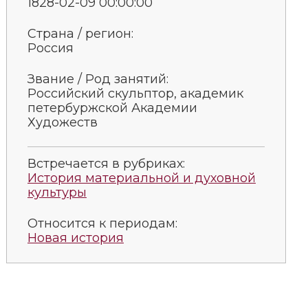
1828-02-09 00:00:00
Страна / регион:
Россия
Звание / Род занятий:
Российский скульп­тор, ака­де­мик
пе­тербуржской Академии
Художеств
Встречается в рубриках:
История материальной и духовной
культуры
Относится к периодам:
Новая история