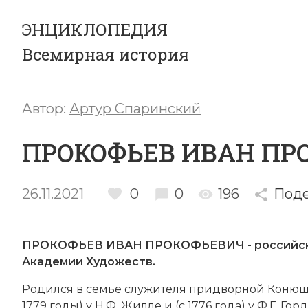
ЭНЦИКЛОПЕДИЯ
Всемирная история
Автор:
Артур Спаринский
ПРОКОФЬЕВ ИВАН ПР
26.11.2021
0
0
196
Поде
ПРОКОФЬЕВ ИВАН ПРОКОФЬЕВИЧ - российский с
Академии Художеств.
Ро­дил­ся в се­мье слу­жи­те­ля при­двор­ной Ко­ню­
1779 годы) у Н.Ф. Жил­ле и (с 1776 года) у Ф.Г. Гор­