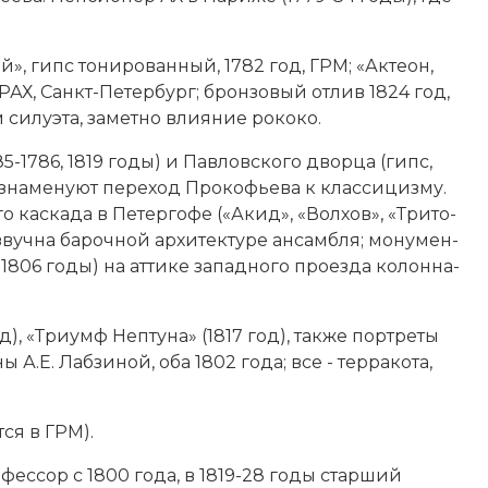
», гипс то­ни­ро­ван­ный, 1782 год, ГРМ; «Ак­те­он,
 РАХ, Санкт-Пе­тер­бург; брон­зо­вый от­лив 1824 год,
си­лу­эта, за­мет­но влия­ние ро­ко­ко.
-1786, 1819 годы) и Пав­лов­ско­го двор­ца (гипс,
на­ме­ну­ют пе­ре­ход Прокофьева к клас­си­циз­му.
о кас­ка­да в Пе­тер­го­фе («Акид», «Вол­хов», «Три­то­
звуч­на ба­роч­ной ар­хи­тек­ту­ре ан­самб­ля; мо­ну­мен­
1806 годы) на ат­ти­ке западного про­ез­да ко­лон­на­
д), «Три­умф Неп­ту­на» (1817 год), так­же порт­ре­ты
ы А.Е. Лаб­зи­ной, оба 1802 года; все - тер­ра­ко­та,
­ся в ГРМ).
рофессор с 1800 года, в 1819-28 годы стар­ший