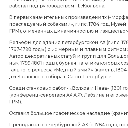
ра­бо­тал под руководством П. Жюль­е­на.
В пер­вых зна­чительных про­из­ве­де­ни­ях («Мор­фей
пре­сле­дуе­мый со­ба­ка­ми», гипс, 1784 год, Му­зей
ГРМ), от­ме­чен­ных ди­на­мич­но­стью и изя­ще­ст­вом 
Рель­е­фы для зда­ния пе­тербургской АХ (гипс, 1785
1797-1798 годы) с их мер­ным и плав­ным рит­мом з
Ав­тор де­ко­ра­тив­ных ста­туй и групп для Боль­шо­г
ны», 1799-1801 годы), бур­ная па­те­ти­ка ко­то­рых со­
таль­но­го рель­е­фа «Мед­ный змий» (ка­мень, 1804-
ды Ка­зан­ско­го со­бо­ра в Санкт-Пе­тер­бур­ге.
Сре­ди стан­ко­вых ра­бот - «Вол­хов и Не­ва» (1801 го
(кон­фе­ренц-сек­ре­та­ря АХ А.Ф. Лаб­зи­на и его же­н
ГРМ).
Ос­та­вил боль­шое гра­фическое на­сле­дие (хра­нит
Пре­по­да­вал в пе­тербургской АХ (с 1784 года; п