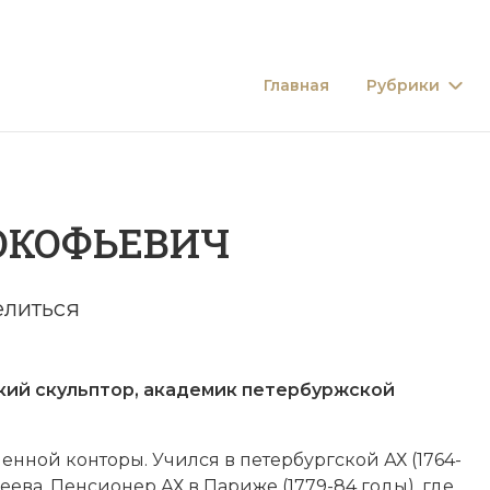
Главная
Рубрики
ОКОФЬЕВИЧ
литься
кульп­тор, ака­де­мик пе­тербуржской
шен­ной кон­то­ры. Учил­ся в пе­тербургской АХ (1764-
дее­ва. Пен­сио­нер АХ в Па­ри­же (1779-84 годы), где