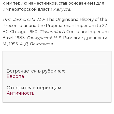
к империю наместников, став основанием для
Новая история
императорской власти
Августа
.
Новейшая история
Лит
.:
Jashemski W. F
. The Origins and History of the
Proconsular and the Propraetorian Imperium to 27
Нумизматика
BC. Chicago, 1950;
Giovannini A
. Consulare Imperium.
Basel, 1983;
Санчурский
Н
.
В
.
Римские древности.
Образование
М., 1995.
А. Д. Пантелеев.
Общественные объединения и организации
Политическая история
Встречается в рубриках:
Революции и народные движения
Европа
Религия и церковь
Относится к периодам:
Античность
Россия
Северная Америка