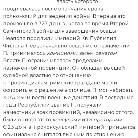
Новейшая история
власть которого
Генеалогия, геральдика
продлевалась после окончания срока
Государство и право
полномочий для ведения вой­ны. Впервые это
произошло в 327 до н. э., когда во время Второй
Европа
Самнитской вой­ны для завершения осады
Неаполя продлили империй Кв. Публилия
Империи
Филона. Первоначально решение о назначении
П. принималось
комициями
, затем
сенатом
.
Историческая география и топонимика
Власть П. ограничивалась пределами
назначенной провинции. Он обладал высшей
История материальной и духовной культуры
судебной властью по отношению
к провинциалам; римские граждане могли
История международных отношений
оспорить его решение в столице. П. мог набирать
История, философия, теория и методология
легионы
и вести военные действия. В последние
исторического знания
годы Республики звание П. получали
наместники всех провинций, независимо от того,
Итория международных отношений
были они до этого
консулами
или
преторами
.
С 23 до н. э. проконсульский империй принцепса
Латинская Америка
официально считался высшим по отношению