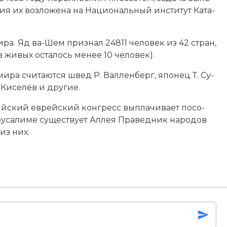
я их воз­ло­же­на на Национальный институт Ка­та­
ра Яд ва-Шем при­знал 24811 человек из 42 стран,
 жи­вых ос­та­лось ме­нее 10 человек).
ира счи­та­ют­ся швед
Р. Валленберг
, япо­нец Т. Су­
 Ки­се­лёв и другие.
кий еврейский кон­гресс вы­пла­чи­ва­ет по­со­
ру­са­ли­ме су­ще­ст­ву­ет Ал­лея Праведник народов
 из них.