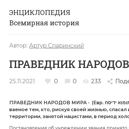
ЭНЦИКЛОПЕДИЯ
Всемирная история
Автор:
Артур Спаринский
ПРАВЕДНИК НАРОДОВ
25.11.2021
0
0
233
Под
ПРАВЕДНИК НАРОДОВ МИРА - (Евр. םלועה תומוא ידיסח), в Из­раи­ле по­чёт­ное зва­ние, при­сваи­
вае­мое тем, кто, рис­куя сво­ей жиз­нью, спа­сал
тер­ри­то­рии, за­ня­той на­цис­та­ми, в пе­ри­од хо­ло
По­ста­нов­ле­ние об уч­ре­ж­де­нии зва­ния при­ня­т