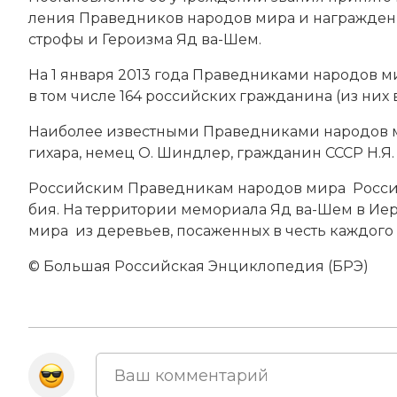
ле­ния Праведников народов мира и на­гра­ж­де­ни
ст­ро­фы и Ге­ро­из­ма Яд ва-Шем.
На 1 января 2013 года Праведниками народов ми
в том числе 164 российских гра­ж­дани­на (из них в
Наи­бо­лее из­вест­ны­ми Праведниками народов м
ги­ха­ра, не­мец О. Шинд­лер, гра­ж­да­нин СССР Н.Я.
Рос­сий­ским Праведникам народов мира Рос­сий­с
бия. На тер­ри­то­рии ме­мо­риа­ла Яд ва-Шем в Ие­
мира из де­ревь­ев, по­са­жен­ных в честь ка­ж­до­го
© Большая Российская Энциклопедия (БРЭ)