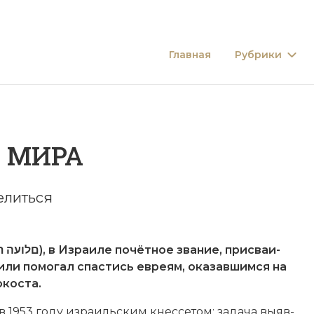
Главная
Рубрики
 МИРА
елиться
 или по­мо­гал спа­стись
ев­ре­ям
, ока­зав­шим­ся на
­ко­ста.
о в 1953 году из­ра­иль­ским
кнес­се­том
; за­да­ча вы­яв­