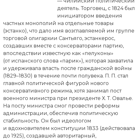
Новейшая история
— чилийский политический
Генеалогия, геральдика
деятель. Торговец, с 1824 был
Государство и право
инициатором введения
частных монополий на отдельные товары
Европа
(эстанко), что дало имя возглавляемой им группе
торговой олигархии Сантьяго, эстанкерос,
Империи
создавших вместе с консерваторами партию,
впоследствии известную как «пелуконы»
Историческая география и топонимика
(от испанского слова «парик»), которая захватила
и удерживала власть после гражданской вой­ны
История материальной и духовной культуры
(1829–1830) в течение почти полувека. П. П. стал
главной политической фигурой нового
История международных отношений
консервативного режима, хотя занимал пост
История, философия, теория и методология
военного министра при президенте Х. Т. Овалье.
исторического знания
На посту министра смог провести реформы
администрации, обеспечив политическую
Итория международных отношений
стабильность. Он был идеологом
и вдохновителем конституции 1833 (действовала
Латинская Америка
до 1925), создавшей авторитарный,