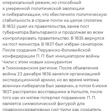
клерикальный режим, но способный
Новая история
к умеренной политической эволюции
и либерализации, что обеспечило политическую
Новейшая история
стабильность в стране почти на целое столетие.
В 1832 ушел из правительства, заняв пост
Нумизматика
губернатора Вальпараисо и продолжая во всем
Образование
контролировать правительство. В 1835 вернулся
на пост министра. В 1837 был избран сенатором.
Общественные объединения и организации
После создания Перуанско-­боливийской
конфедерации П. П. был инициатором вой­ны
Политическая история
Чили с этим новым конкурентом
в Тихоокеанском регионе. После объявления
Революции и народные движения
вой­ны 23 декабря 1836 занялся организацией
экспедиционной армии, но во время мятежа
Религия и церковь
военных-­либералов был захвачен, а потом 6 июня
1837 расстрелян восставшими в Кильоте, после
Россия
того как их мятеж потерпел поражение. П. П.
Северная Америка
является символической фигурой для
правоконсервативных сил Чили как создатель