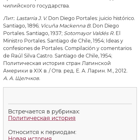
Социально-экономическая история
чилийского государства.
Специальные исторические дисциплины
Лит
.
:
Lastarria J. V.
Don Diego Portales: juicio histórico.
Santiago, 1896;
Vicuña Mackenna B.
Don Diego
СССР
Portales. Santiago, 1937;
Sotomayor Valdés R.
El
Ministro Portales. Santiago de Chile, 1954; Ideas y
Южная Америка
confesiones de Portales. Compilación y comentarios
de Raúl Silva Castro. Santiago de Chile, 1954;
Политическая история стран Латинской
Америки в XIX в. / Отв. ред. Е. А. Ларин. М., 2012.
А. А. Щелчков.
Встречается в рубриках:
Политическая история
Относится к периодам:
Новая история