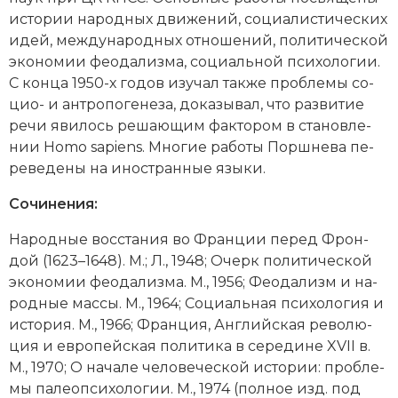
ис­то­рии народных дви­же­ний, со­циа­ли­стических
Новая история
идей, ме­ж­ду­народных от­но­ше­ний, по­ли­тической
Новейшая история
эко­но­мии фео­да­лиз­ма, со­ци­аль­ной пси­хо­ло­гии.
С конца 1950-х годов изу­чал так­же про­бле­мы со­
Нумизматика
цио- и ан­тро­по­ге­не­за, до­ка­зы­вал, что раз­ви­тие
ре­чи яви­лось ре­шаю­щим фак­то­ром в ста­нов­ле­
Образование
нии Homo sapiens. Многие ра­бо­ты Поршнева пе­
ре­ве­де­ны на иностранные язы­ки.
Общественные объединения и организации
Сочинения:
Политическая история
На­род­ные вос­ста­ния во Фран­ции пе­ред Фрон­
Революции и народные движения
дой (1623–1648). М.; Л., 1948; Очерк по­ли­ти­че­ской
эко­но­мии фео­да­лиз­ма. М., 1956; Фео­да­лизм и на­
Религия и церковь
род­ные мас­сы. М., 1964; Со­ци­аль­ная пси­хо­ло­гия и
ис­то­рия. М., 1966; Фран­ция, Анг­лий­ская ре­во­лю­
Россия
ция и ев­ро­пей­ская по­ли­ти­ка в се­ре­ди­не XVII в.
М., 1970; О на­ча­ле че­ло­ве­че­ской ис­то­рии: про­бле­
Северная Америка
мы па­лео­пси­хо­ло­гии. М., 1974 (пол­ное изд. под