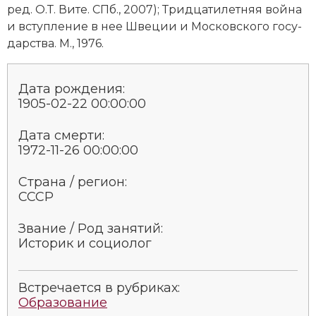
ред. О.Т. Ви­те. СПб., 2007); Три­дца­ти­лет­няя вой­на
Социально-экономическая история
и всту­п­ле­ние в нее Шве­ции и Мо­с­ков­ско­го го­су­
Специальные исторические дисциплины
дар­ст­ва. М., 1976.
СССР
Дата рождения:
1905-02-22 00:00:00
Южная Америка
Дата смерти:
1972-11-26 00:00:00
Страна / регион:
СССР
Звание / Род занятий:
Историк и социолог
Встречается в рубриках:
Образование