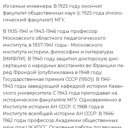
Новейшая история
Генеалогия, геральдика
Из се­мьи ин­же­не­ра. В 1925 году окон­чил
факультет об­щественных на­ук (с 1925 года эт­но­ло­
Государство и право
гический факультет)
МГУ
.
Европа
В 1935-1941 и 1943-1946 годы профессор
Московского об­ла­ст­но­го пе­да­го­гического
Империи
института, в 1937-1941 годы - Московского
института ис­то­рии, фи­ло­со­фии и литературы
Историческая география и топонимика
(МИФЛИ). В 1940 году за­щи­тил док­тор­скую дис­
История материальной и духовной культуры
сер­та­цию о народных вос­ста­ни­ях во Фран­ции пе­
ред Фрон­дой (опубликована в 1948 году;
История международных отношений
Государственная премия СССР (1950)). В 1941-
1943 годы заведующий ка­фед­рой ис­то­рии Ка­зан­
История, философия, теория и методология
ско­го университета. С 1943 года пре­по­да­вал на
исторического знания
ис­то­рическом факультете МГУ. Одновременно в
Институте ис­то­рии
АН СССР
. С 1968 года в
Итория международных отношений
Институте все­об­щей ис­тории АН СССР. В 1946-
1962 годы профессор Ака­де­мии об­щественных
Латинская Америка
на­ук при ЦК КПСС. Основные ра­бо­ты по­свя­ще­ны