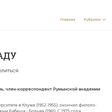
Главная
Рубрики
АДУ
елиться
, член-корреспондент Румынской ака­де­мии
ситете в Клу­же (1952-1955); окон­чил фи­ло­ло­
 Ба­бе­ша - Боль­яя (1961). С 1975 года