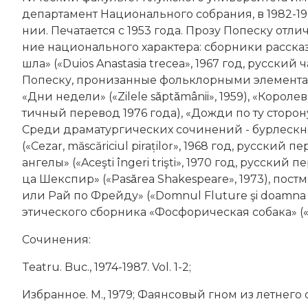
департамент Национального со­б­ра­ния, в 1982-19
нии. Пе­ча­та­ет­ся с 1953 года. Про­зу Попеску от­ли­ч
ние национального ха­рак­те­ра: сборники рас­ска­зо
шла» («Duios Anastasia trecea», 1967 год, русский 
Попеску, про­ни­зан­ные фольк­лор­ны­ми эле­мен­та­ми
«Дни не­де­ли» («Zilele săp­tămânii», 1959), «Ко­ро­л
тич­ный перевод 1976 года), «До­ж­ди по ту сто­ро­ну
Сре­ди дра­ма­тур­гических со­чи­не­ний - бур­ле­ск­н
(«Cezar, măscăriciul pi­ra­ți­lor», 1968 год, русский
ан­ге­лы» («Aceşti îngeri trişti», 1970 год, русский 
ца Шек­спир» («Pasărea Shakespeare», 1973),
по­стм
или Рай по Фрей­ду» («Dom­nul Fluture şi doamna Fl
этического сборника «Фос­фо­ри­че­ская со­ба­ка» («Câ
Cочинения:
Teatru. Buc., 1974-1987. Vol. 1-2;
Из­бран­ное. М., 1979; Фа­ян­со­вый гном из лет­не­го са