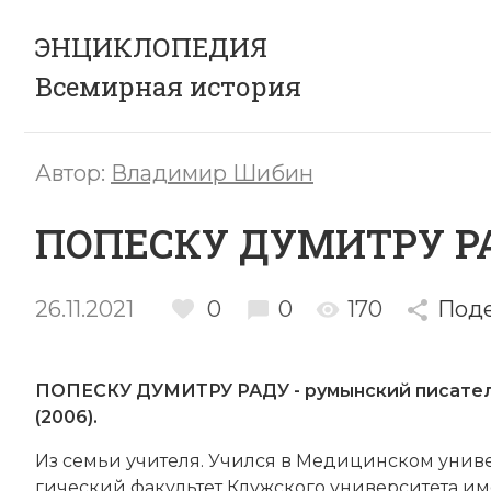
ЭНЦИКЛОПЕДИЯ
Всемирная история
Автор:
Владимир Шибин
ПОПЕСКУ ДУМИТРУ Р
26.11.2021
0
0
170
Под
ПОПЕСКУ ДУМИТРУ РАДУ - румынский писатель
(2006).
Из се­мьи учи­те­ля. Учил­ся в Медицинском универ
гический факультет Клуж­ско­го университета имени