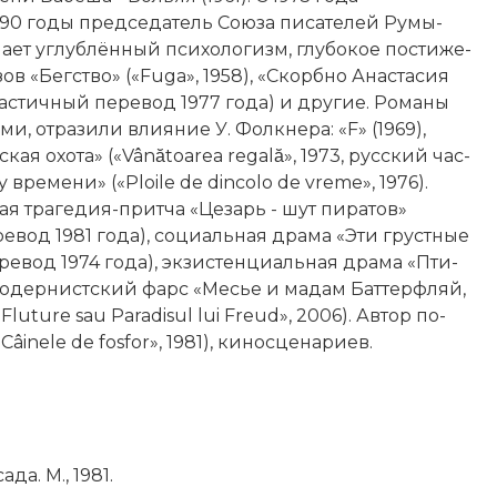
90 годы председатель Сою­за пи­са­те­лей Ру­мы­
а­ет уг­луб­лён­ный пси­хо­ло­гизм, глу­бо­кое по­сти­же-
в «Бег­ст­во» («Fuga», 1958), «Скорб­но Ана­ста­сия
час­тич­ный перевод 1977 года) и другие. Ро­ма­ны
, от­ра­зи­ли влия­ние У. Фолк­не­ра: «F» (1969),
ев­ская охо­та» («Vânătoarea regală», 1973, русский час­
 вре­ме­ни» («Ploile de dincolo de vreme», 1976).
ая тра­ге­дия-прит­ча «Це­зарь - шут пи­ра­тов»
 перевод 1981 года), со­ци­аль­ная дра­ма «Эти гру­ст­ные
перевод 1974 года), эк­зи­стен­ци­аль­ная дра­ма «Пти­
о­дер­ни­ст­ский
фарс «Ме­сье и ма­дам Бат­тер­фляй,
uture sau Paradi­sul lui Freud», 2006). Ав­тор по­
inele de fosfor», 1981), ки­но­сце­на­ри­ев.
­да. М., 1981.