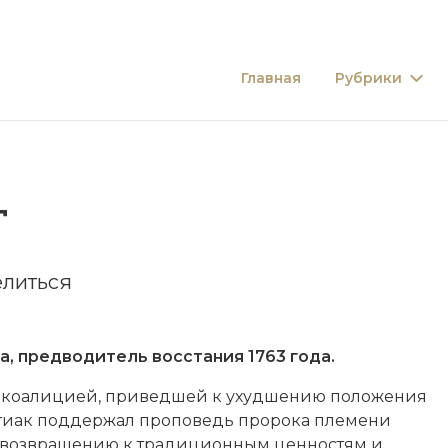
Главная
Рубрики
Г
литься
 предводитель восстания 1763 года.
й коалицией, приведшей к ухудшению положения
нтиак поддержал проповедь пророка племени
 возвращению к традиционным ценностям и