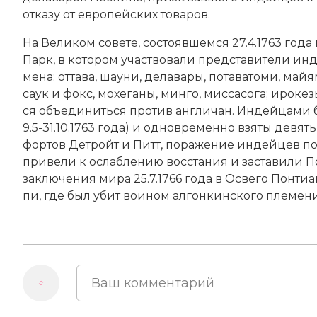
отказу от европейских товаров.
На Ве­ли­ком со­ве­те, со­сто­яв­шем­ся 27.4.1763 г
Парк, в ко­то­ром уча­ст­во­ва­ли пред­ста­ви­те­ли ин
ме­на: от­та­ва, шау­ни, де­ла­ва­ры, по­та­ва­то­ми, май­
са­ук и фокс, мо­хе­га­ны, мин­го, мис­са­со­га; иро­ке
ся объ­е­ди­нить­ся про­тив анг­ли­чан. Ин­дей­ца­м
9.5-31.10.1763 года) и од­но­вре­мен­но взя­ты де­вят
фор­тов Дет­ройт и Питт, по­ра­же­ние ин­дей­цев по
при­ве­ли к ос­лаб­ле­нию вос­ста­ния и за­ста­ви­ли 
за­клю­че­ния ми­ра 25.7.1766 года в Ос­ве­го Понтиа
пи
, где был убит вои­ном ал­гон­кин­ско­го пле­ме­ни