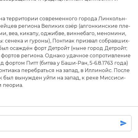
ода на тер­ри­то­рии современного города Лин­кольн-
­дей­цев ре­гио­на Ве­ли­ких озёр (ал­гон­кин­ские пле­
я­ми, веа, ки­ка­пу, од­жиб­ве, вин­не­ба­го,
ме­но­ми­ни
,
­зы: се­не­ка и гу­ро­ны), Понтиак при­звал со­брав­ших­
и был оса­ж­дён форт Дет­ройт (ны­не город Дет­ройт;
ь фор­тов ре­гио­на. Од­на­ко удач­ное со­про­тив­ле­ние
д фор­том Питт (бит­ва у Ба­ши-Ран, 5-6.8.1763 года)
Понтиака пе­ре­брать­ся на за­пад, в Ил­ли­нойс. По­сле
к был вы­ну­ж­ден уй­ти на за­пад, к
реке Мис­си­си­
 пе­о­риа.