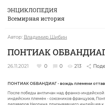
ЭНЦИКЛОПЕДИЯ
Всемирная история
Автор:
Владимир Шибин
ПОНТИАК ОБВАНДИА
26.11.2021
0
0
213
Поде
ПОНТИАК ОБВАНДИАГ - вождь племени оттава,
После победы англичан над франко-индейско
индейских племён - союзников французов, По
делаваров Неолина, призывавшего
индейцев
к