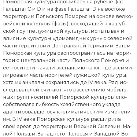
Поморская культура сло­жи­лась на ру­бе­же фаз
Галь­штат С и D и на фа­зе Галь­штат D на вос­то­ке
тер­ри­то­рии Поль­ско­го По­мо­рья на ос­но­ве вел­ко­
вей­ской куль­ту­ры (фа­зы), вос­хо­дя­щей к ка­шуб­
ской груп­пе лу­жиц­кой куль­ту­ры, ис­пы­ты­вая и
влия­ние куль­ту­ры «до­мо­вид­ных урн» с северной
час­ти тер­ри­то­рии Центральной Гер­ма­нии. За­тем
Поморская культура рас­про­стра­ни­лась на тер­ри­
то­рию центральной час­ти Поль­ско­го По­мо­рья и
её но­си­те­ли на­ча­ли экс­пан­сию на юг, где ас­си­ми­
ли­ро­ва­ли часть но­си­те­лей лу­жиц­кой куль­ту­ры,
хо­тя их анк­ла­вы со­хра­ня­лись до IV века. Ряд ис­
сле­до­ва­те­лей счи­та­ют, что рас­се­ле­нию мо­биль­
ных групп но­си­те­лей Поморской культуры спо­
соб­ст­во­ва­ла гиб­кость хо­зяйственного ук­ла­да,
адап­ти­ро­вав­ше­го­ся к кли­ма­тическим из­ме­не­ни­
ям. В IV веке Поморская культура рас­ши­ри­ла
свой аре­ал до тер­ри­то­рий Верх­ней Си­ле­зии, Ма­
лой Поль­ши, Западного По­ле­сья и Западной Во­