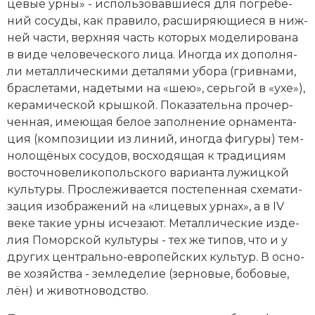
це­вые ур­ны» - ис­поль­зо­вав­шие­ся для по­гре­бе­
Социально-экономическая история
ний со­су­ды, как пра­ви­ло, рас­ши­ряю­щие­ся в ниж­
ней час­ти, верх­няя часть ко­то­рых мо­де­ли­ро­ва­на
Специальные исторические дисциплины
в ви­де че­ло­ве­че­ско­го ли­ца. Ино­гда их до­пол­ня­
ли ме­тал­лическими де­та­ля­ми убо­ра (грив­на­ми,
СССР
брас­ле­та­ми, на­де­ты­ми на «шею», серь­гой в «ухе»),
Южная Америка
ке­ра­мической крыш­кой. По­ка­за­тель­на про­чер­
чен­ная, имею­щая бе­лое за­пол­не­ние ор­на­мен­та­
ция (ком­по­зи­ции из ли­ний, ино­гда фи­гу­ры) тем­
но­ло­щё­ных со­су­дов, вос­хо­дя­щая к тра­ди­ци­ям
вос­точ­но­ве­ли­ко­поль­ско­го ва­ри­ан­та
лу­жиц­кой
куль­ту­ры
. Про­сле­жи­ва­ет­ся по­сте­пен­ная схе­ма­ти­
за­ция изо­бра­же­ний на «ли­це­вых ур­нах», а в IV
веке та­кие ур­ны ис­че­за­ют. Ме­тал­лические из­де­
лия Поморской культуры - тех же ти­пов, что и у
дру­гих центрально-ев­ропейских куль­тур. В ос­но­
ве хо­зяй­ст­ва - зем­ле­де­лие (зер­но­вые, бо­бо­вые,
лён) и жи­вот­но­вод­ст­во.