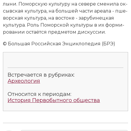
лы­ни. Поморскую культуру на се­ве­ре сме­ни­ла ок­
сыв­ская куль­ту­ра, на большей части ареа­ла - пше­
вор­ская куль­ту­ра, на вос­то­ке - за­ру­би­нец­кая
куль­ту­ра. Роль Поморской культуры в их фор­ми­
ро­ва­нии ос­та­ёт­ся пред­ме­том дис­кус­сии.
© Большая Российская Энциклопедия (БРЭ)
Встречается в рубриках:
Археология
Относится к периодам:
История Первобытного общества