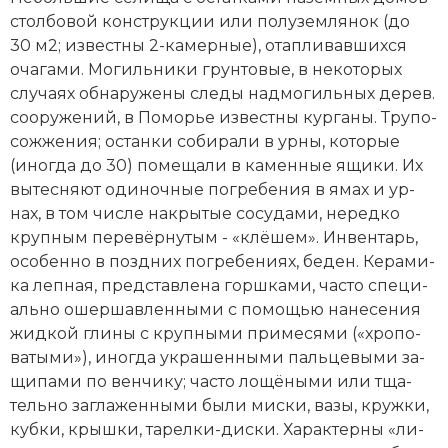
стол­бо­вой кон­ст­рук­ции или по­лу­зем­ля­нок (до
Новая история
30 м2; из­вест­ны 2-ка­мер­ные), ота­п­ли­вав­ших­ся
Новейшая история
оча­га­ми.
Мо­гиль­ни­ки
грун­то­вые, в не­ко­то­рых
слу­ча­ях об­на­ру­же­ны сле­ды над­мо­гиль­ных де­рев.
Нумизматика
со­ору­же­ний, в По­мо­рье из­вест­ны кур­га­ны. Тру­по­
сож­же­ния; ос­тан­ки со­би­ра­ли в ур­ны, ко­то­рые
Образование
(ино­гда до 30) по­ме­ща­ли в ка­мен­ные ящи­ки. Их
вы­тес­ня­ют оди­ноч­ные по­гре­бе­ния в ямах и ур­
Общественные объединения и организации
нах, в том числе на­кры­тые со­су­да­ми, не­ред­ко
круп­ным пе­ре­вёр­ну­тым - «клё­шем». Ин­вен­тарь,
Политическая история
осо­бен­но в позд­них по­гре­бе­ни­ях, бе­ден. Ке­ра­ми­
ка леп­ная, пред­став­ле­на горш­ка­ми, час­то спе­ци­
Революции и народные движения
аль­но ошер­шав­лен­ны­ми с по­мо­щью на­не­се­ния
Религия и церковь
жид­кой гли­ны с круп­ны­ми при­ме­ся­ми («хро­по­
ва­ты­ми»), ино­гда ук­ра­шен­ны­ми паль­це­вы­ми за­
Россия
щи­па­ми по вен­чи­ку; час­то ло­щё­ны­ми или тща­
тель­но за­гла­жен­ны­ми бы­ли мис­ки, ва­зы, круж­ки,
Северная Америка
куб­ки, крыш­ки, та­рел­ки-дис­ки. Ха­рак­тер­ны «ли­