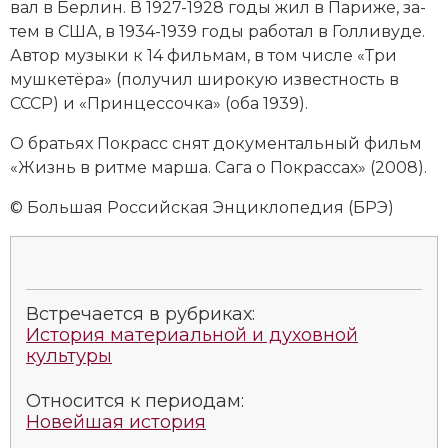
вал в Бер­лин. В 1927-1928 годы жил в Па­ри­же, за­
тем в США, в 1934-1939 годы ра­бо­тал в
Гол­ли­ву­де
.
Ав­тор му­зы­ки к 14 филь­мам, в том числе «Три
муш­ке­тё­ра» (по­лу­чил ши­ро­кую из­вест­ность в
СССР) и «Прин­цес­соч­ка» (оба 1939).
О брать­ях Покрасс снят до­ку­мен­таль­ный фильм
«Жизнь в рит­ме мар­ша. Са­га о По­крас­сах» (2008).
© Большая Российская Энциклопедия (БРЭ)
Встречается в рубриках:
История материальной и духовной
культуры
Относится к периодам:
Новейшая история