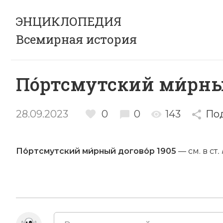
ЭНЦИКЛОПЕДИЯ
Всемирная история
По́ртсмутский ми́рный
28.09.2023
0
0
143
По
По́ртсмутский ми́рный догово́р 1905
— см. в ст
.