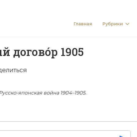
Главная
Рубрики
 догово́р 1905
делиться
 Русско-­японская вой­на 1904–1905.