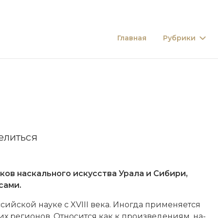
Главная
Рубрики
елиться
иков
наскального искусства
Урала и Сибири,
сами.
оссийской нау­ке с XVIII века. Ино­гда при­ме­ня­ет­ся
 ре­гио­нов. От­но­сит­ся как к про­из­ве­де­ни­ям, на­