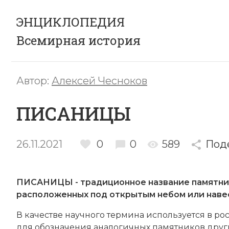
ЭНЦИКЛОПЕДИЯ
Всемирная история
Автор:
Алексей Чесноков
ПИСАНИЦЫ
26.11.2021
0
0
589
Под
ПИСАНИЦЫ - традиционное название памятн
расположенных под открытым небом или наве
В ка­че­ст­ве на­учного тер­ми­на ис­поль­зу­ет­ся в р
для обо­зна­че­ния ана­ло­гич­ных па­мят­ни­ков других