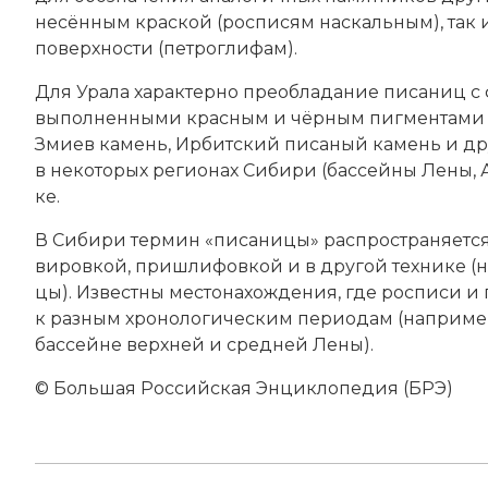
не­сён­ным крас­кой (рос­пи­сям на­скаль­ным), так 
по­верх­но­сти (
пет­рог­ли­фам
).
Для Ура­ла ха­рак­тер­но пре­об­ла­да­ние писаниц с ф
вы­пол­нен­ны­ми крас­ным и чёр­ным пиг­мен­та­ми 
Зми­ев ка­мень, Ир­бит­ский пи­са­ный ка­мень и дру
в не­ко­то­рых ре­гио­нах Си­би­ри (бас­сей­ны Ле­ны
ке.
В Си­би­ри тер­мин «писаницы» рас­про­стра­ня­ет­ся
ви­ров­кой, при­шли­фов­кой и в другой тех­ни­ке (н
цы). Из­вест­ны ме­сто­на­хо­ж­де­ния, где рос­пи­си и п
к раз­ным хро­но­ло­гическим пе­рио­дам (например
бас­сей­не верх­ней и сред­ней Ле­ны).
© Большая Российская Энциклопедия (БРЭ)