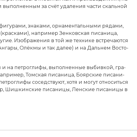
и вы­пол­нен­ным за счёт уда­ле­ния час­ти скаль­ной
и­гу­ра­ми, зна­ка­ми, ор­на­мен­таль­ны­ми ря­да­ми,
(крас­ка­ми), например Зен­ков­ская пи­са­ни­ца,
гие. Изо­бра­же­ния в той же тех­ни­ке встре­ча­ют­ся
, Ан­га­ры, Олёк­мы и так далее) и на Даль­нем Вос­то­
 и на пет­рог­ли­фы, вы­пол­нен­ные вы­бив­кой, гра­
апример, Том­ская пи­са­ни­ца, Бо­яр­ские пи­са­ни­
ет­рог­ли­фы со­сед­ст­ву­ют, хо­тя и мо­гут от­но­сить­ся
, Шиш­кин­ские пи­са­ни­цы, Лен­ские пи­са­ни­цы в