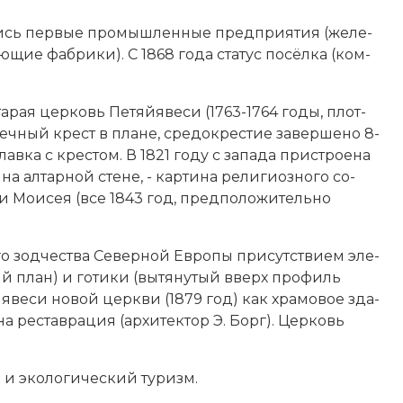
и­лись пер­вые промышленные пред­приятия (же­ле­
ваю­щие фаб­ри­ки). С 1868 года ста­тус по­сёл­ка (
ком­
Ста­рая цер­ковь Петяйявеси (1763-1764 годы, плот­
неч­ный крест в пла­не, сре­док­ре­стие за­вер­ше­но 8-
ав­ка с кре­стом. В 1821 году с за­па­да при­строе­на
, на ал­тар­ной сте­не, - кар­ти­на ре­лигиозного со­
и Мои­сея (все 1843 год, пред­по­ло­жи­тель­но
о зод­че­ст­ва Северной Ев­ро­пы при­сут­ст­ви­ем эле­
 план) и го­ти­ки (вы­тя­ну­тый вверх про­филь
тяйявеси но­вой церк­ви (1879 год) как храмо­вое зда­
­на рес­тав­ра­ция (архитектор Э. Борг). Цер­ковь
) и эко­ло­гический ту­ризм.