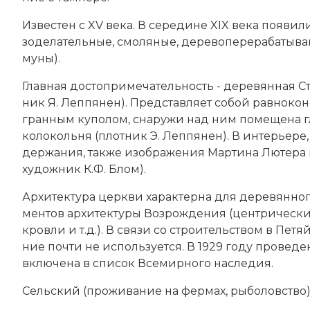
Из­вес­тен с XV века. В середине XIX века поя­в
зо­де­ла­тель­ные, смо­ля­ные, де­ре­во­пе­ре­ра­ба­ты­
му­ны
).
Главная дос­то­при­ме­ча­тель­ность - де­ревянная 
ник Я. Леп­пя­нен). Пред­став­ля­ет со­бой рав­но­ко­
гран­ным ку­по­лом, сна­ру­жи над ним по­ме­ще­на гл
ко­ло­коль­ня (плот­ник Э. Леп­пя­нен). В ин­терь­е­ре
дер­жа­ния, так­же изо­бра­же­ния
Мар­ти­на Лю­те­ра
художник К.Ф. Блом).
Ар­хи­тек­ту­ра церк­ви ха­рак­тер­на для де­ревянног
мен­тов ар­хи­тек­ту­ры
Воз­ро­ж­де­ния
(цен­трический
кров­ли и т.д.). В свя­зи со строи­тель­ст­вом в Пе
ние поч­ти не ис­поль­зу­ет­ся. В 1929 году про­ве­де
вклю­че­на в спи­сок Все­мир­но­го на­сле­дия.
Сель­ский (про­жи­ва­ние на фер­мах, ры­бо­лов­ст­во