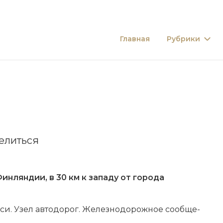
Главная
Рубрики
елиться
Финляндии
, в 30 км к западу от города
ве­си. Узел автодорог. Железнодорожное со­об­ще­