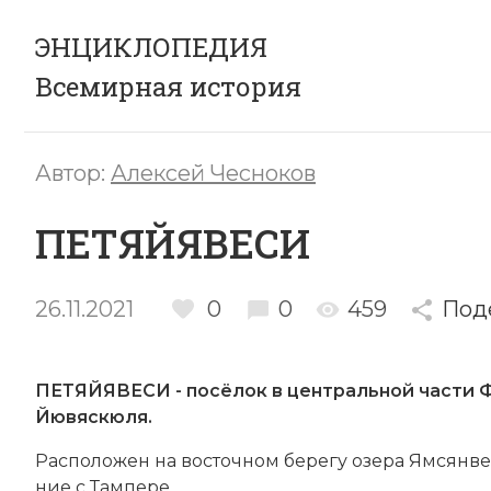
ЭНЦИКЛОПЕДИЯ
Всемирная история
Автор:
Алексей Чесноков
ПЕТЯЙЯВЕСИ
26.11.2021
0
0
459
Под
ПЕТЯЙЯВЕСИ - посёлок в центральной части
Йювяскюля.
Рас­по­ло­жен на восточном бе­ре­гу озера Ям­сян­
ние с Там­пе­ре.