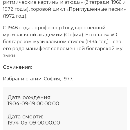
рит­ми­че­ские кар­ти­ны и этю­ды» (2 тет­ра­ди, 1966 и
Социально-экономическая история
1972 годы), хо­ро­вой цикл «При­глу­шён­ные пес­ни»
(1972 год).
Специальные исторические дисциплины
С 1948 года - профессор Государственной
СССР
музыкальной ака­де­мии (Со­фия). Его ста­тья «О
бол­гар­ском му­зы­каль­ном сти­ле» (1934 год) - сво­
Южная Америка
его ро­да ма­ни­фест современной болгарской му­
зы­ки.
Сочинения:
Из­бра­ни ста­тии. Со­фия, 1977.
Дата рождения:
1904-09-19 00:00:00
Дата смерти:
1974-05-09 00:00:00