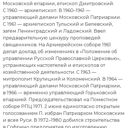
Московской епархии, епископ Дмитровский.
Новая история
С 1960 — архиепископ. В 1960–1961 —
управляющий делами Московской Патриархии.
Новейшая история
С 1961 — архиепископ Тульский и Белевский,
затем Ленинградский и Ладожский. Ввел
Нумизматика
предварительную цензуру проповедей
Образование
священников. На Архиерейском соборе 1961
делал доклад об изменениях в «Положение об
Общественные объединения и организации
управлении Русской Православной Церковью»,
устраняющих настоятелей и епископов от
Политическая история
хозяйственной деятельности. С 1963 —
митрополит Крутицкий и Коломенский. В 1964 —
Революции и народные движения
управляющий делами Московской Патриархии,
в 1966 — временно управляющий Горьковской
Религия и церковь
епархией. Председательствовал на Поместном
соборе РПЦ 1971. 2 июня единогласно открытым
Россия
голосованием П. избран Патриархом Московским
Северная Америка
и всея Руси. В 1972–1980 добился строительства
в Софрино предприятия по изготовлению