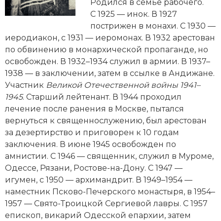
Новейшая история
Родился в семье рабочего.
Генеалогия, геральдика
С 1925 — инок. В 1927
Государство и право
пострижен в монахи. С 1930 —
иеродиакон, с 1931 — иеромонах. В 1932 арестован
Европа
по обвинению в монархической пропаганде, но
освобожден. В 1932–1934 служил в армии. В 1937–
Империи
1938 — в заключении, затем в ссылке в Андижане.
Участник
Великой Отечественной вой­ны 1941–
Историческая география и топонимика
1945
. Старший лейтенант. В 1944 проходил
лечение после ранения в Москве, пытался
История материальной и духовной культуры
вернуться к священнослужению, был арестован
за дезертирство и приговорен к 10 годам
История международных отношений
заключения. В июне 1945 освобожден по
История, философия, теория и методология
амнистии. С 1946 — священник, служил в Муроме,
исторического знания
Одессе, Рязани, Ростове-на-Дону. С 1947 —
игумен, с 1950 — архимандрит. В 1949–1954 —
Итория международных отношений
наместник Псково-Печерского монастыря, в 1954–
1957 — Свято-Троицкой Сергиевой лавры. С 1957
Латинская Америка
епископ, викарий Одесской епархии, затем