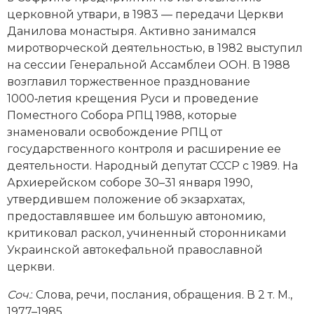
Социально-экономическая история
церковной утвари, в 1983 — передачи Церкви
Данилова монастыря. Активно занимался
Специальные исторические дисциплины
миротворческой деятельностью, в 1982 выступил
на сессии Генеральной Ассамблеи ООН. В 1988
СССР
возглавил торжественное празднование
1000‑летия крещения Руси и проведение
Южная Америка
Поместного Собора РПЦ 1988, которые
знаменовали освобождение РПЦ от
государственного контроля и расширение ее
деятельности. Народный депутат СССР с 1989. На
Архиерейском соборе 30–31 января 1990,
утвердившем положение об экзархатах,
предоставлявшее им большую автономию,
критиковал раскол, учиненный сторонниками
Украинской автокефальной православной
церкви.
Соч.
: Слова, речи, послания, обращения. В 2 т. М.,
1977–1985.