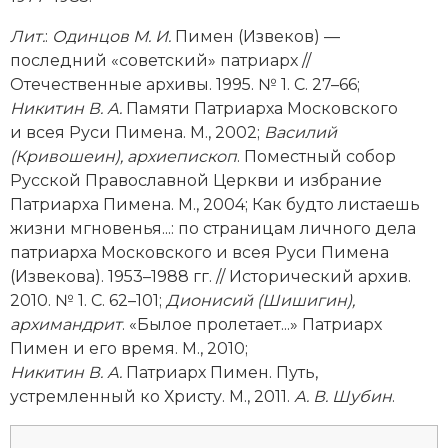
Лит.
:
Одинцов М. И.
Пимен (Извеков) —
последний «советский» патриарх //
Отечественные архивы. 1995. № 1. С. 27–66;
Никитин В. А.
Памяти Патриарха Московского
и всея Руси Пимена. М., 2002;
Василий
(Кривошеин), архиепископ
. Поместный собор
Русской Православной Церкви и избрание
Патриарха Пимена. М., 2004; Как будто листаешь
жизни мгновенья...: по страницам личного дела
патриарха Московского и всея Руси Пимена
(Извекова). 1953–1988 гг. // Исторический архив.
2010. № 1. С. 62–101;
Дионисий (Шишигин),
архимандрит
. «Былое пролетает...» Патриарх
Пимен и его время. М., 2010;
Никитин В. А.
Патриарх Пимен. Путь,
устремленный ко Христу. М., 2011.
А. В. Шубин
.