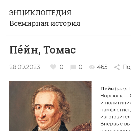
ЭНЦИКЛОПЕДИЯ
Всемирная история
Пéйн, Томас
28.09.2023
0
0
465
По
Пéйн
(
англ
.
Норфолк — 0
и политипи
памфлетист,
изготовител
Впервые выс
направленн