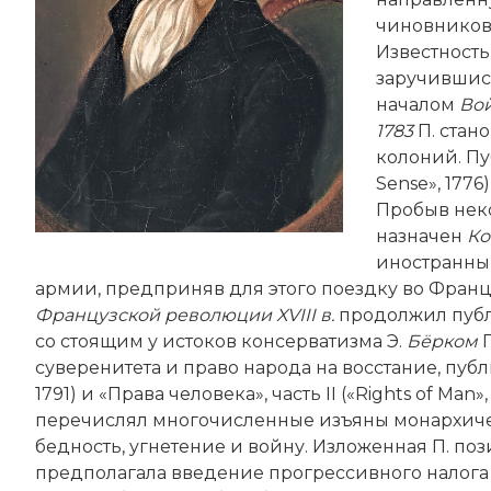
чиновников
Известность
заручившис
началом
Вой
1783
П. стан
колоний. П
Sense», 177
Пробыв нек
назначен
Ко
иностранным
армии, предприняв для этого поездку во Францию
Французской революции
XVIII
в.
продолжил публ
со стоящим у истоков консерватизма Э.
Бёрком
П
суверенитета и право народа на восстание, публ
1791) и «Права человека», часть II («Rights of Man»,
перечислял многочисленные изъяны монархиче
бедность, угнетение и вой­ну. Изложенная П. п
предполагала введение прогрессивного налога 