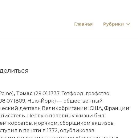
Главная
Рубрики
делиться
 Paine)
,
Томас
(29.01.1737, Тетфорд, графство
8.07.1809, Нью-Йорк) — общественный
ческий деятель Великобритании, США, Франции,
 писатель. Первую половину жизни был
ем корсетов, моряком, сборщиком акцизов.
тупил в печати в 1772, опубликовав
ую им в парламент петицию «Дело акцизных