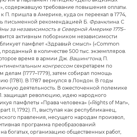
», содержавшую требование повышения оплаты.
 к П. пришла в Америке, куда он переехал в 1774,
ь письменной рекомендацией Б.
Франклина
. C
­ны за независимость в Северной Америке 1775–
овится активным поборником независимости
убликует памфлет «Здравый смысл» («Common
6), проданный в количестве 500 тыс. экземпляров.
оторое время в армии Дж.
Вашингтона
, П.
нтинентальным конгрессом
секретарем по
 делам (1777–1779), затем собирал помощь
 (1781). В 1787 вернулся в Лондон. В годы
ичную деятельность. В ожесточенной полемике
. защищал революцию, идею народного
икуя памфлеты «Права человека» («Rights of Man»,
 part II, 1792). П., выступая как республиканец,
ского правления, несущего народам произвол,
озитивная программа преобразований
на богатых, организацию общественных работ,