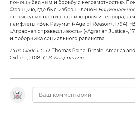
помощь бедным и борьбу с неграмотностью. Пок
Францию, где был избран членом
Национальног
он выступил против казни короля и террора, за ч
памфлеты «Век Разума» («Age of Reason», 1794), «Век 
«Аграрная справедливость» («Agrarian Justice», 
и поборника социального равенства.
Лит
.:
Clark J. C. D.
Thomas Paine: Bri­tain, America an
Oxford, 2018.
С. В. Кондратьев.