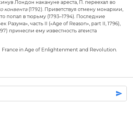
инув Лондон накануне ареста, П. переехал во
о конвента
(1792). Приветствуя отмену монархии,
то попал в тюрьму (1793–1794). Последние
Разума», часть II («Age of Reason», part II, 1796),
1797) принесли ему известность атеиста
d France in Age of Enlightenment and Revolution.