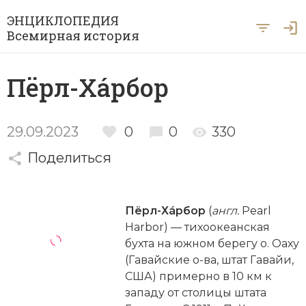
ЭНЦИКЛОПЕДИЯ
Всемирная история
Главная
Пёрл-Хáрбор
Рубрики
Периоды
Азия
29.09.2023
0
0
330
А … Я
Поделиться
Античность
Археология
Вход для экспертов
А
Б
В
Г
Д
Е
Ё
Ж
З
И
История Древнего мира
Африка
Пёрл-Хáрбор
(
англ.
Pearl
Й
К
Л
М
Н
О
П
Р
С
Т
История Первобытного общества
Ближний Восток
Harbor) — тихоокеанская
бухта на южном берегу о. Оаху
У
Ф
Х
Ц
Ч
Ш
Щ
Ы
Э
История Средних веков
Византия
(Гавайские о-ва, штат Гавайи,
Ю
Я
США) примерно в 10 км к
Новая история
Военная история
западу от столицы штата