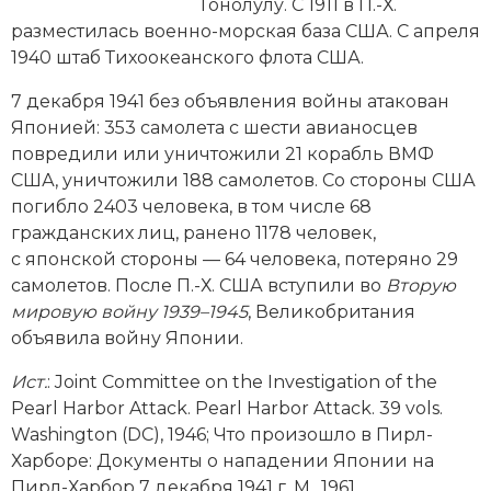
Новейшая история
Гонолулу. С 1911 в П.-Х.
Генеалогия, геральдика
разместилась военно-морская база США. С апреля
Государство и право
1940 штаб Тихоокеанского флота США.
7 декабря 1941 без объявления вой­ны атакован
Европа
Японией: 353 самолета с шести авианосцев
Империи
повредили или уничтожили 21 корабль ВМФ
США, уничтожили 188 самолетов. Со стороны США
Историческая география и топонимика
погибло 2403 человека, в том числе 68
гражданских лиц, ранено 1178 человек,
История материальной и духовной культуры
с японской стороны — 64 человека, потеряно 29
самолетов. После П.-Х. США вступили во
Вторую
История международных отношений
мировую вой­ну 1939–1945
, Великобритания
объявила вой­ну Японии.
История, философия, теория и методология
исторического знания
Ист
.
: Joint Committee on the Investigation of the
Pearl Harbor Attack. Pearl Harbor Attack. 39 vols.
Итория международных отношений
Washin­gton (DC), 1946; Что произошло в Пирл-
Харборе: Документы о нападении Японии на
Латинская Америка
Пирл-Харбор 7 декабря 1941 г. М., 1961.