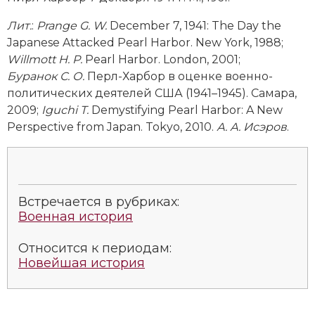
Новая история
Лит
.
:
Prange G. W.
December 7, 1941: The Day the
Japanese Attacked Pearl Harbor. New York, 1988;
Новейшая история
Will­mott
H
.
P
.
Pearl Harbor. London, 2001;
Буранок С. О.
Перл-Харбор в оценке военно-
Нумизматика
политических деятелей США (1941–1945). Самара,
Образование
2009;
Iguchi T.
Demystifying Pearl Harbor: A New
Perspective from Japan. Tokyo, 2010.
А. А. Исэров
.
Общественные объединения и организации
Политическая история
Встречается в рубриках:
Революции и народные движения
Военная история
Религия и церковь
Относится к периодам:
Новейшая история
Россия
Северная Америка