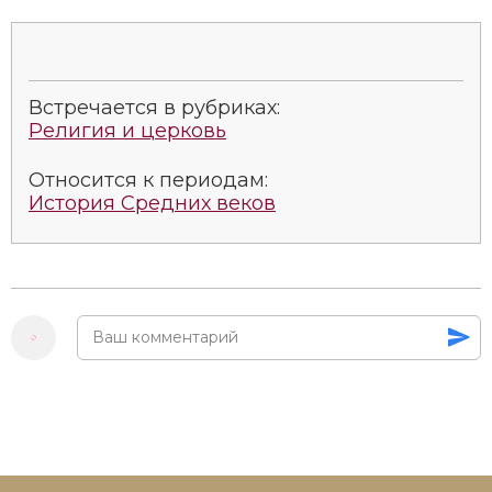
Социально-экономическая история
Специальные исторические дисциплины
Встречается в рубриках:
СССР
Религия и церковь
Южная Америка
Относится к периодам:
История Средних веков