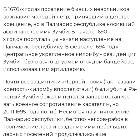
Социально-экономическая история
В 1670-х годах по­се­ле­ние бывших не­воль­ни­ков
воз­гла­вил мо­ло­дой негр, при­няв­ший в дет­ст­ве
Специальные исторические дисциплины
кре­ще­ние
, но в Палмарис республике но­сив­ший
африканское имя Зум­би. В начале 1690-
СССР
х годов пор­ту­галь­цы на­ча­ли на­сту­п­ле­ние на
Южная Америка
Палмарис республику. В феврале 1694 году
центральное ук­ре­п­лён­ное ки­лом­бу - ре­зи­ден­ция
Зум­би - бы­ло взя­то штур­мом от­ря­дом бан­дей­рас,
ис­поль­зо­вав­шим ар­тил­ле­рию.
Поч­ти все за­щит­ни­ки «Чёр­ной Трои» (так на­зва­ли
кре­пость-ки­лом­бу впо­след­ст­вии) бы­ли уби­ты. Ра­
не­ный Зу­м­би бе­жал и пы­тал­ся за­но­во ор­га­ни­зо­
вать во­енное со­про­тив­ле­ние ка­ра­те­лям, но
20.11.1695 года по­гиб. Не­смот­ря на унич­то­же­ние
Палмарис республики, бег­ст­во нег­ров-ра­бов в
тро­пические ле­са и соз­да­ние ими не­боль­ших
лес­ных по­се­ле­ний про­дол­жа­лись ещё