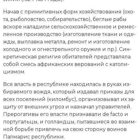
Новая история
На­чав с при­ми­тив­ных форм хо­зяй­ст­во­ва­ния (охо­
та, ры­бо­лов­ст­во, со­би­ра­тель­ст­во), бег­лые ра­бы
Новейшая история
вско­ре на­ла­ди­ли сельскохозяйственное и ре­мес­
лен­ное про­изводство (из­го­тов­ле­ние тка­ни и оде­
Нумизматика
ж­ды, вы­плав­ка ме­тал­ла, ре­монт и из­го­тов­ле­ние
Образование
хо­лод­но­го и ог­не­стрель­но­го ору­жия и пр.). Син­
кре­ти­ческая ре­ли­гия оби­та­те­лей пред­став­ля­ла
Общественные объединения и организации
со­бой смесь африканских ве­ро­ва­ний с ка­то­ли­
циз­мом.
Политическая история
Вся власть в рес­пуб­ли­ке на­хо­ди­лась в ру­ках из­
Революции и народные движения
би­рае­мо­го во­ж­дя, ко­то­рый из­да­вал при­ка­зы для
всех по­се­ле­ний (ки­лом­бус), ор­га­ни­зо­вы­вал их за­
Религия и церковь
щи­ту от внеш­них уг­роз и на­зна­чал упра­ви­те­лей.
Пре­ро­га­ти­вы его вла­сти при­зна­ва­ли de facto и
Россия
пор­ту­галь­цы, и гол­ланд­цы, пы­тав­шие­ся во вза­им­
ной борь­бе при­влечь на свою сто­ро­ну вои­нов
Северная Америка
Палмарис республики.