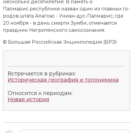
несколько де­ся­ти­ле­тий. В па­мять о
Палмарис республике на­зван один из главных го­
ро­дов шта­та Ала­го­ас - Уни­ан-дус-Пал­ма­рис, где
20 но­ября - в день смер­ти Зум­би, от­ме­ча­ет­ся
празд­ник Нег­ри­тян­ско­го са­мо­соз­на­ния.
© Большая Российская Энциклопедия (БРЭ)
Встречается в рубриках:
Историческая география и топонимика
Относится к периодам:
Новая история