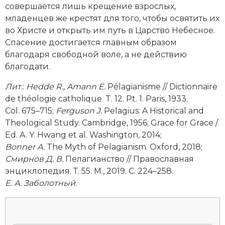
совершается лишь крещение взрослых,
Новая история
младенцев же крестят для того, чтобы освятить их
во Христе и открыть им путь в Царство Небесное.
Новейшая история
Спасение достигается главным образом
благодаря свободной воле, а не действию
Нумизматика
благодати.
Образование
Лит
.
:
Hedde R., Amann E.
Pélagianisme // Dictionnaire
de théologie catholique. T. 12. Pt. 1. Paris, 1933.
Общественные объединения и организации
Col. 675–715;
Ferguson J.
Pelagius: A Historical and
Политическая история
Theological Study. Cambridge, 1956; Grace for Grace /
Ed. A. Y. Hwang et al. Washington, 2014;
Революции и народные движения
Bonner A.
The Myth of Pelagianism. Oxford, 2018;
Смирнов
Д
.
В
.
Пелагианство // Православная
Религия и церковь
энциклопедия. Т. 55. М., 2019. С. 224–258.
Е. А. Заболотный
.
Россия
Северная Америка