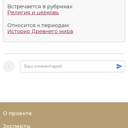
Социально-экономическая история
Встречается в рубриках:
Религия и церковь
Специальные исторические дисциплины
Относится к периодам:
СССР
История Древнего мира
Южная Америка
О проекте
Эксперты