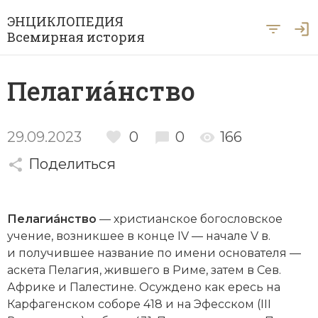
ЭНЦИКЛОПЕДИЯ
Всемирная история
Главная
Пелагиáнство
Рубрики
Периоды
Азия
29.09.2023
0
0
166
А … Я
Поделиться
Античность
Археология
Вход для экспертов
А
Б
В
Г
Д
Е
Ё
Ж
З
И
История Древнего мира
Африка
Пелагиáнство
— христианское богословское
Й
К
Л
М
Н
О
П
Р
С
Т
История Первобытного общества
Ближний Восток
учение, возникшее в конце IV — начале V в.
и получившее название по имени основателя —
У
Ф
Х
Ц
Ч
Ш
Щ
Ы
Э
История Средних веков
Византия
аскета Пелагия, жившего в Риме, затем в Сев.
Ю
Я
Африке и Палестине. Осуждено как ересь на
Новая история
Военная история
Карфагенском соборе 418 и на Эфесском (III