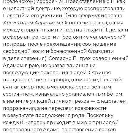
Новейшая история
Вселенском) соборе 431. Представление о П. как
Генеалогия, геральдика
о целостной доктрине, которую распространяли
Государство и право
Пелагий и его ученики, было сформулировано
Августином Аврелием
. Основные расхождения
Европа
между сторонниками и противниками П. лежали
в сфере антропологии (состояние человеческой
Империи
природы после грехопадения; соотношение
свободной воли и божественной благодати
Историческая география и топонимика
в деле спасения). Согласно П., грех, совершенный
Адамом в раю, не оказал влияния на
История материальной и духовной культуры
последующие поколения людей. Отрицая
представление о первородном грехе, Пелагий
История международных отношений
считал смертность человека естественным
История, философия, теория и методология
состоянием, изначально установленным Богом,
исторического знания
а наличие у людей личных грехов — следствием
подражания, а не передачи греховности
Итория международных отношений
в результате продолжения рода. Поскольку
каждый человек приходит в мир с природой
Латинская Америка
первозданного Адама, во оставление грехов