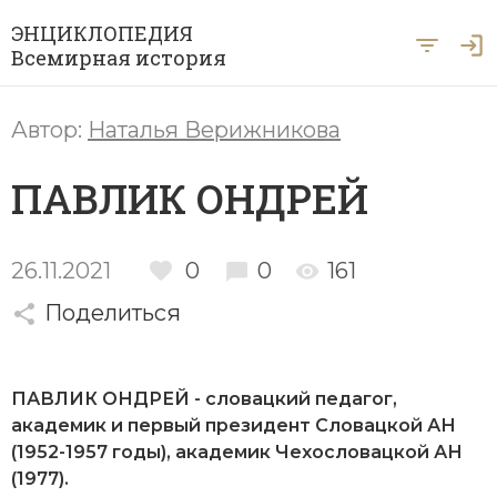
ЭНЦИКЛОПЕДИЯ
Всемирная история
Главная
Автор:
Наталья Верижникова
Рубрики
ПАВЛИК ОНДРЕЙ
Периоды
Азия
А … Я
Античность
Археология
26.11.2021
0
0
161
Вход для экспертов
А
Б
В
Г
Д
Е
Ё
Ж
З
И
История Древнего мира
Африка
Поделиться
Й
К
Л
М
Н
О
П
Р
С
Т
История Первобытного общества
Ближний Восток
У
Ф
Х
Ц
Ч
Ш
Щ
Ы
Э
ПАВЛИК ОНДРЕЙ - словацкий педагог,
История Средних веков
Византия
академик и первый президент Словацкой АН
Ю
Я
Новая история
(1952-1957 годы), академик Чехословацкой АН
Военная история
(1977).