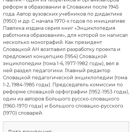
Новая история
реформ в образовании в Словакии после 1945
года. Автор вузовских учебников по
дидактике
Новейшая история
(1950) и др. С начала 1970-х годов по инициативе
Павлика издана серия книг «Энциклопедия
Нумизматика
работника образования», для которой он написал
несколько монографий. Как президент
Образование
Словацкой АН возглавил разработку проекта и
предложил концепцию (1954) Словацкой
Общественные объединения и организации
энциклопедии (тома 1-6, 1977-1982 годы), вёл в
ней раздел педагогики. Главный редактор
Политическая история
Словацкой педагогической энциклопедии (тома
Революции и народные движения
1-2, 1984-1985 годы). Председатель комиссии по
реформе словацкой орфографии (1952-1953 годы),
Религия и церковь
один из авторов Большого русско-словацкого
(1960-1970 годы) и Большого словацко-русского
Россия
(1970) словарей.
Северная Америка
Дата рождения: