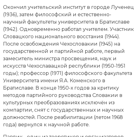
Новейшая история
Генеалогия, геральдика
Окончил учительский институт в городе Лученец
(1936), затем философский и естественно-
Государство и право
научный факультеты университета в Братиславе
Европа
(1942). Одновременно работал учителем. Участник
Словацкого национального восстания (1944).
Империи
После освобождения Чехословакии (1945) на
государственной и партийной работе, первый
Историческая география и топонимика
замеситель министра просвещения, наук и
искусств Чехославацкой республики (1950-1951
История материальной и духовной культуры
годы); профессор (1971) философского факультета
Университета имени
Я.А. Коменского
в
История международных отношений
Братиславе. В конце 1950-х годов за критику
методов партийного руководства Словакии в
История, философия, теория и методология
культурных преобразованиях исключён из
исторического знания
компартии, снят с государственных и научных
Итория международных отношений
должностей. После реабилитации (летом 1968
года) вернулся к научной работе.
Латинская Америка
Павлик - один из теоретиков и организаторов