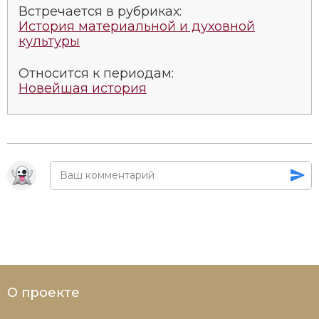
Социально-экономическая история
Встречается в рубриках:
История материальной и духовной
культуры
Специальные исторические дисциплины
Относится к периодам:
СССР
Новейшая история
Южная Америка
О проекте