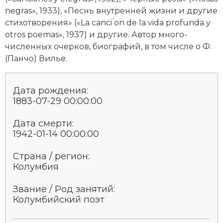
negras», 1933), «Песнь внут­рен­ней жиз­ни и дру­гие
Новая история
сти­хо­тво­ре­ния» («La canci ́on de la vida profunda y
Новейшая история
otros poemas», 1937) и другие. Ав­тор мно­го­
численных очер­ков, био­гра­фий, в том числе о Ф.
Нумизматика
(Пан­чо) Ви­лье.
Образование
Дата рождения:
Общественные объединения и организации
1883-07-29 00:00:00
Политическая история
Дата смерти:
1942-01-14 00:00:00
Революции и народные движения
Страна / регион:
Религия и церковь
Колумбия
Россия
Звание / Род занятий:
Колумбийский поэт
Северная Америка