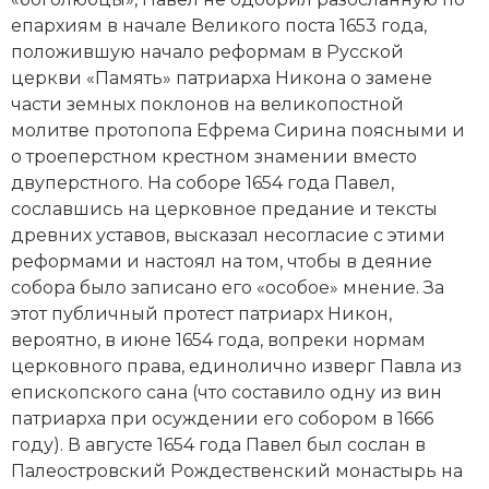
Новая история
епархиям в начале Великого поста 1653 года,
положившую начало реформам в Русской
Новейшая история
церкви «Память» патриарха Никона о замене
части земных поклонов на великопостной
Нумизматика
молитве протопопа Ефрема Сирина поясными и
о троеперстном крестном знамении вместо
Образование
двуперстного. На соборе 1654 года Павел,
сославшись на церковное предание и тексты
Общественные объединения и организации
древних уставов, высказал несогласие с этими
реформами и настоял на том, чтобы в деяние
Политическая история
собора было записано его «особое» мнение. За
Революции и народные движения
этот публичный протест патриарх Никон,
вероятно, в июне 1654 года, вопреки нормам
Религия и церковь
церковного права, единолично изверг Павла из
епископского сана (что составило одну из вин
Россия
патриарха при осуждении его собором в 1666
году). В августе 1654 года Павел был сослан в
Северная Америка
Палеостровский Рождественский монастырь на