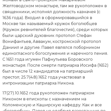
Новейшая история
Генеалогия, геральдика
Желтоводском монастыре, там же рукоположен в
священники, исполнял должность казначея (с
Государство и право
1636 года). Входил в сформировавшийся в
Европа
Москве
так называемый кружок боголюбцев
(Кружок ревнителей благочестия), среди которых
Империи
были царский духовник протопоп Стефан
Вонифантьев,
Аввакум
, костромской протопоп
Историческая география и топонимика
Даниил и другие. Павел являлся поборником
единогласного богослужения и наречного пения.
История материальной и духовной культуры
С 1651 года игумен Пафнутьева Боровского
монастыря. После смерти патриарха Иосифа (1652)
История международных отношений
был в числе 12 кандидатов на патриарший
престол; 25.7(4.8).1652 года участвовал в
История, философия, теория и методология
интронизации
патриарха Никона
.
исторического знания
17(27).10.1652 года рукоположен патриархом
Итория международных отношений
Никоном в епископы с назначением на
Коломенскую и Каширскую кафедру. Как и все
Латинская Америка
«боголюбцы», Павел не одобрил разосланную по