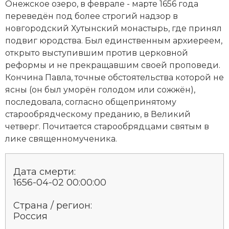
Онежское озеро, в феврале - марте 1656 года
Социально-экономическая история
переведён под более строгий надзор в
новгородский Хутынский монастырь, где принял
Специальные исторические дисциплины
подвиг юродства. Был единственным архиереем,
СССР
открыто выступившим против церковной
реформы и не прекращавшим своей проповеди.
Южная Америка
Кончина Павла, точные обстоятельства которой не
ясны (он был уморён голодом или сожжён),
последовала, согласно общепринятому
старообрядческому преданию, в Великий
четверг. Почитается старообрядцами святым в
лике священномученика.
Дата смерти:
1656-04-02 00:00:00
Страна / регион:
Россия