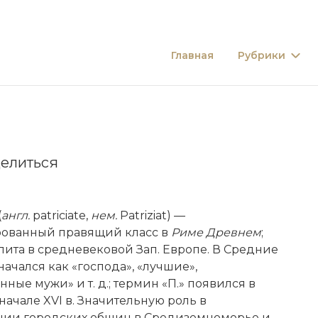
Главная
Рубрики
елиться
(
англ.
patriciate,
нем.
Patriziat) —
ованный правящий класс в
Риме Древнем
;
лита в средневековой Зап. Европе. В Средние
начался как «господа», «лучшие»,
нные мужи» и т. д.; термин «П.» появился в
начале XVI в. Значительную роль в
ии городских общин в Средиземноморье и