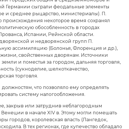
й Германии сыграли феодальные элементы
кое и среднее рыцарство, министериалы). П.
о происхождения некоторое время сохранял
политическую обособленность в городах
Прованса, Испании, Рейнской области.
дворянской и недворянской групп П.
ьную ассимиляцию (Болонья, Флоренция и др.),
а жизни, свой­ственных дворянам. Источники
 земли и поместья за городом, дальняя торговля,
ость (сукноделие, шелкоткачество,
рская торговля.
м должностям, что позволяло ему определять
ировать систему налогообложения.
ее, закрыв или затруднив неблагородным
 Венеции в начале XIV в. Этому могли помешать
ры городов, королевская власть (Лангедок,
ходила. В тех регионах, где купечество обладало