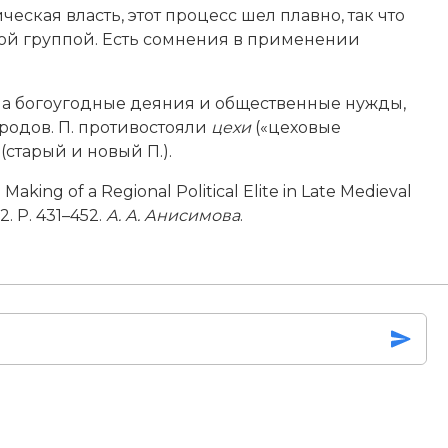
кая власть, этот процесс шел плавно, так что
той группой. Есть сомнения в применении
 на богоугодные деяния и общественные нужды,
родов. П. противостояли
цехи
(«цеховые
(старый и новый П.).
 Making of a Regional Political Elite in Late Medieval
 2. P. 431–452.
А. А. Анисимова
.