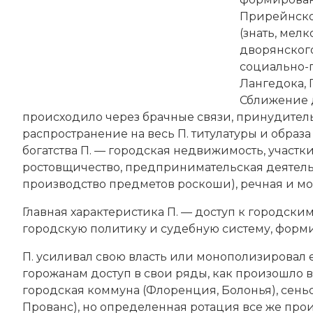
Прирейнско
(знать, мел
дворянског
социально-
Лангедока, 
Сближение 
происходило через брачные связи, принудител
распространение на весь П. титулатуры и образ
богатства П. — городская недвижимость, участки
ростовщичество, предпринимательская деятельн
производство предметов роскоши), речная и мо
Главная характеристика П. — доступ к городски
городскую политику и судебную систему, форм
П. усиливал свою власть или монополизировал 
горожанам доступ в свои ряды, как произошло в
городская коммуна (Флоренция, Болонья), сеньо
Прованс), но определенная ротация все же проис