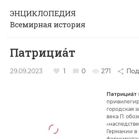
ЭНЦИКЛОПЕДИЯ
Всемирная история
Патрициáт
29.09.2023
1
0
271
Под
Патрициáт
привилегир
городская э
века П. обоз
«наследстве
Германии в 
формирован