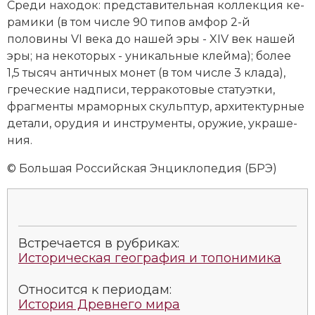
Сре­ди на­хо­док: пред­ста­ви­тель­ная кол­лек­ция
ке­
ра­ми­ки
(в том числе 90 ти­пов ам­фор 2-й
половины VI века до нашей эры - XIV век нашей
эры; на не­ко­то­рых - уни­каль­ные клей­ма); бо­лее
1,5 тысяч ан­тич­ных мо­нет (в том числе 3 кла­да),
греческие над­пи­си, тер­ра­ко­то­вые ста­ту­эт­ки,
фраг­мен­ты мра­мор­ных скульп­тур, ар­хитектурные
де­та­ли, ору­дия и ин­ст­ру­мен­ты, ору­жие, ук­ра­ше­
ния.
© Большая Российская Энциклопедия (БРЭ)
Встречается в рубриках:
Историческая география и топонимика
Относится к периодам:
История Древнего мира