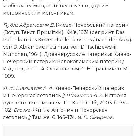
Социально-экономическая история
и обстоятельств, не известных по другим
историческим источникам.
Специальные исторические дисциплины
Публ.
:
Абрамович Д.
Києво-Печерський патерик
СССР
(Вступ. Текст. Примітки). Киïв, 1931 (репринт: Das
Paterikon des Kiever Höhlenklosters / nach der Ausg.
Южная Америка
von D. Abramovic neu hrsg. von D. Tschizewskij.
München, 1964); Древнерусские патерики: Киево-
Печерский патерик. Волоколамский патерик /
Изд. подгот. Л. А. Ольшевская, С. Н. Травников. М.,
1999.
Лит.
:
Шахматов А. А.
Киево-Печерский патерик
и Печерская летопись //
Шахматов А. А.
История
русского летописания. Т. 1. Кн. 2. СПб., 2003. С. 75–
102;
Его же.
Житие Антония и Печерская
летопись // Там же. С. 146–174.
И. П. Смирнов.