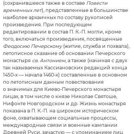
(сохранившееся также в составе
Повести
Новая история
временных лет
), представленные в большинстве
наиболее архаичных по составу рукописей
Новейшая история
произведения. При последующем
редактировании в состав П. К.-П. могли, кроме
Нумизматика
того, включаться произведения, посвященные
Образование
Феодосию Печерскому
(житие, служба и похвала),
летописное сказание об основании Печерского
Общественные объединения и организации
монастыря
св. Антонием
, а также (начиная с двух
так называемых Кассиановских редакций конца
Политическая история
1450‑х — начала 1460‑х) составленные в основном
по летописным данным повествования
Революции и народные движения
о значимых для Киево-Печерского монастыря
лицах, в том числе о князе Николае Святоше,
Религия и церковь
Нифонте Новгородском и др. Жизнь монастыря
показана в П. К.-П. на широком историческом
Россия
фоне, охватывающем социальные процессы,
Северная Америка
международные связи и военные кампании
Древней Руси, зачастую — с упоминанием лиц