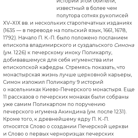
Новейшая история
истории этой обители,
Генеалогия, геральдика
известный в более чем
Государство и право
полутора сотнях рукописей
XV–XIХ вв. и нескольких старопечатных изданиях
Европа
(1635 — в переводе на польский язык, 1661, 1678,
1792). Начало П. К.-П. было положено посланием
Империи
епископа владимирского и суздальского
Симона
(ум. 1226) к печерскому иноку Поликарпу,
Историческая география и топонимика
добивавшемуся для себя игуменства или
епископской кафедры. Стремясь показать, что
История материальной и духовной культуры
монастырская жизнь лучше церковной карьеры,
Симон изложил Поликарпу 9 историй
История международных отношений
о насельниках Киево-Печерского монастыря. Еще
История, философия, теория и методология
11 рассказов о печерских монахах были собраны
исторического знания
уже самим Поликарпом по поручению
печерского игумена Акиндина (ум. после 1231).
Итория международных отношений
Кроме того, к древнейшему ядру П. К.-П.
относятся Слово о создании Печерской церкви
Латинская Америка
и Слово о первых черноризцах печерских