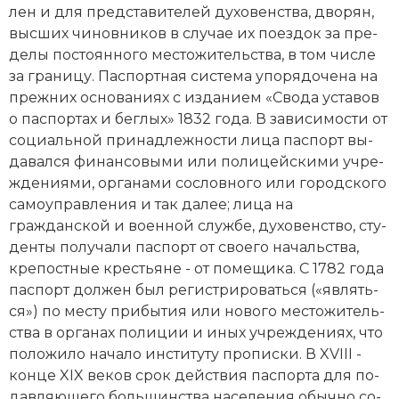
лен и для пред­ста­ви­те­лей ду­хо­вен­ст­ва, дво­рян,
Социально-экономическая история
выс­ших чи­нов­ни­ков в слу­чае их по­ез­док за пре­
Специальные исторические дисциплины
де­лы по­сто­ян­но­го ме­сто­жи­тель­ст­ва, в том числе
за гра­ни­цу. Паспортная система упо­ря­до­че­на на
СССР
преж­них ос­но­ва­ни­ях с из­да­ни­ем «Сво­да ус­та­вов
о пас­пор­тах и бег­лых» 1832 года. В за­ви­си­мо­сти от
Южная Америка
со­ци­аль­ной при­над­леж­но­сти ли­ца пас­порт вы­
да­вал­ся фи­нан­со­вы­ми или по­ли­цей­ски­ми уч­ре­
ж­де­ния­ми, ор­га­на­ми со­слов­но­го или городского
са­мо­управ­ле­ния и так далее; ли­ца на
гражданской и во­енной служ­бе,
ду­хо­вен­ст­во
, сту­
ден­ты по­лу­ча­ли пас­порт от сво­его на­чаль­ст­ва,
кре­по­ст­ные кре­сть­я­не - от по­ме­щи­ка. С 1782 года
пас­порт дол­жен был ре­ги­ст­ри­ро­вать­ся («яв­лять­
ся») по мес­ту при­бы­тия или но­во­го ме­сто­жи­тель­
ст­ва в ор­га­нах по­ли­ции и иных уч­ре­ж­де­ни­ях, что
по­ло­жи­ло на­ча­ло ин­сти­ту­ту про­пис­ки. В XVIII -
конце XIX веков срок дей­ст­вия пас­пор­та для по­
дав­ляю­ще­го боль­шин­ст­ва на­се­ле­ния обыч­но со­