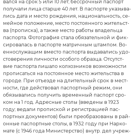
вал­ся на срок 5 или 10 лет; бес­сроч­ный пас­порт
по­лу­ча­ли ли­ца стар­ше 40 лет. В пас­пор­те ука­зы­ва­
лись да­та и ме­сто ро­ж­де­ния, на­цио­наль­ность, се­
мей­ное по­ло­же­ние, ме­сто по­сто­ян­но­го жи­тель­ст­
ва (про­пис­ка), а так­же ме­сто ра­бо­ты вла­дель­ца
пас­пор­та. Фо­то­гра­фия ста­ла обя­за­тель­ной и фик­
си­ро­ва­лась в пас­пор­те мат­рич­ным штам­пом. Во­
ен­но­слу­жа­щим вме­сто пас­пор­та вы­да­ва­лись удо­
сто­ве­ре­ния лич­но­сти осо­бо­го об­раз­ца. От­сут­ст­
вие пас­пор­та ли­ша­ло кол­хоз­ни­ков воз­мож­но­сти
про­пи­сать­ся на по­сто­ян­ное ме­сто жи­тель­ст­ва в
го­ро­де. При отъ­ез­де на дли­тель­ный срок в ме­ст­
но­сти, где дей­ст­во­вал пас­порт­ный ре­жим, они
обя­зы­ва­лись по­лу­чить временный пас­порт сро­
ком на 1 год. Ад­рес­ные сто­лы (вве­де­ны в 1923
году; ве­да­ли про­пис­кой и ре­ги­ст­ра­ци­ей пас­
порт­ных до­ку­мен­тов) бы­ли пре­об­ра­зо­ва­ны в рай­
он­ные пас­порт­ные сто­лы, в 1932 году при Нар­ко­
ма­те (с 1946 года Ми­ни­стер­ст­во) внутр. дел уч­ре­ж­