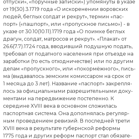
от­пус­ки», «по­руч­ные за­пис­ки») упо­мя­ну­ты в ука­зе
Новая история
от 19(30).3.1719 года «О ис­ко­ре­не­нии во­ров­ских
лю­дей, бег­лых сол­дат и рек­рут», тер­мин «пас­
Новейшая история
порт» («паш­порт», или «про­пу­ск­ное пись­мо») - в
ука­зе от 30.10(10.11).1719 года «О по­им­ке бег­лых
Нумизматика
дра­гун, сол­дат, мат­ро­сов и рек­рут». «Пла­кат» от
26.6(7.7).1724 года, вво­див­ший по­душ­ную по­дать,
Образование
тре­бо­вал от по­дат­но­го на­се­ле­ния при отъ­ез­де на
за­ра­бот­ки (то есть от­ход­ни­че­ст­ве) или по другим
Общественные объединения и организации
де­лам «про­пу­ск­но­го», или «по­кор­мёж­но­го», пись­
Политическая история
ма (вы­да­ва­лось зем­ским ко­мис­са­ром на срок от
1 месяца до 3 лет). Название «пас­порт» за­кре­п­ля­
Революции и народные движения
лось за официальными раз­ре­ши­тель­ны­ми до­ку­
мен­та­ми на пе­ре­дви­же­ние по­сте­пен­но. К
Религия и церковь
середине XVIII века в основном сло­жи­лась
паспортная система. Она до­пол­ня­лась ре­гу­ляр­
Россия
ным про­ве­де­ни­ем ре­ви­зий. В по­след­ней тре­ти
XVIII века в ре­зуль­та­те гу­берн­ской ре­фор­мы
Северная Америка
1775 года и других ре­форм пас­порт стал обя­за­те­