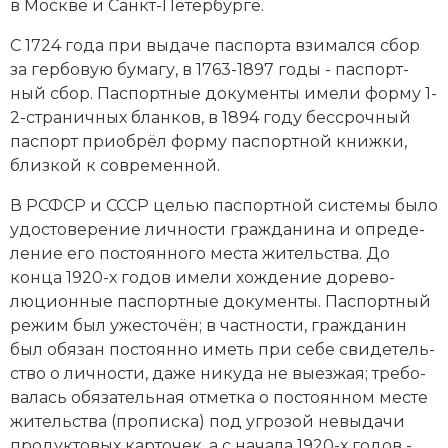
в Мо­ск­ве и Санкт-Пе­тер­бур­ге.
С 1724 года при вы­да­че пас­пор­та взи­мал­ся сбор
за гер­бо­вую бу­ма­гу, в 1763-1897 годы - пас­порт­
ный сбор. Пас­порт­ные до­ку­мен­ты име­ли фор­му 1-
2-стра­нич­ных блан­ков, в 1894 году бес­сроч­ный
пас­порт при­об­рёл фор­му пас­порт­ной книж­ки,
близ­кой к со­вре­мен­ной.
В РСФСР и СССР це­лью паспортной системы бы­ло
удо­сто­ве­ре­ние лич­но­сти гра­ж­да­ни­на и оп­ре­де­
ле­ние его по­сто­ян­но­го мес­та жи­тель­ст­ва. До
конца 1920-х годов име­ли хо­ж­де­ние до­ре­во­
люционные пас­порт­ные до­ку­мен­ты. Пас­порт­ный
ре­жим был уже­сто­чён; в ча­ст­но­сти, гра­ж­да­нин
был обя­зан по­сто­ян­но иметь при се­бе сви­де­тель­
ст­во о лич­но­сти, да­же ни­ку­да не вы­ез­жая; тре­бо­
ва­лась обя­зательная от­мет­ка о по­сто­ян­ном мес­те
жи­тель­ст­ва (про­пис­ка) под уг­ро­зой не­вы­да­чи
про­дук­то­вых кар­то­чек, а с начала 1920-х годов -