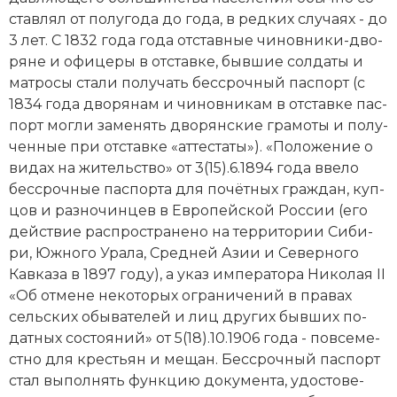
став­лял от по­лу­го­да до го­да, в ред­ких слу­ча­ях - до
3 лет. С 1832 года года от­став­ные чи­нов­ни­ки-дво­
ря­не и офи­це­ры в от­став­ке, бывшие сол­да­ты и
мат­ро­сы ста­ли по­лу­чать бес­сроч­ный пас­порт (с
1834 года дво­ря­нам и чи­нов­ни­кам в от­став­ке пас­
порт мог­ли за­ме­нять дво­рян­ские гра­мо­ты и по­лу­
чен­ные при от­став­ке «ат­те­ста­ты»). «По­ло­же­ние о
ви­дах на жи­тель­ст­во» от 3(15).6.1894 года вве­ло
бес­сроч­ные пас­пор­та для по­чёт­ных гра­ж­дан, куп­
цов и раз­но­чин­цев в Ев­ропейской Рос­сии (его
дей­ст­вие рас­про­стра­не­но на тер­ри­то­рии Си­би­
ри, Южного Ура­ла, Средней Азии и Северного
Кав­ка­за в 1897 году), а указ императора Ни­ко­лая II
«Об от­ме­не не­ко­то­рых ог­ра­ни­че­ний в пра­вах
сель­ских обы­ва­те­лей и лиц дру­гих быв­ших по­
дат­ных со­стоя­ний» от 5(18).10.1906 года - по­все­ме­
ст­но для кре­сть­ян и ме­щан. Бес­сроч­ный пас­порт
стал вы­пол­нять функ­цию до­ку­мен­та, удо­сто­ве­