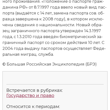
но­го про­жи­ва­ния. «По­ло­же­ние о пас­пор­те гра­ж­
да­ни­на РФ» от 8.7.1997 года вве­ло но­вый вид пас­
пор­та (вы­да­ёт­ся с 14 лет, за­ме­на пас­пор­та сов. об­
раз­ца за­вер­ше­на к 2008 году), в ко­то­ром ис­клю­
че­ны све­де­ния о на­цио­наль­но­сти. Но­вый об­ра­
зец за­гра­нич­но­го пас­пор­та ут­вер­ждён 14.3.1997
года, с 1.3.2010 года вве­дён био­мет­ри­че­ский за­
гра­нич­ный пас­порт со сро­ком дей­ст­вия 10 лет. С
2004 года вы­да­чу пас­пор­тов осу­ще­ст­в­ля­ет Фе­де­
раль­ная ми­грац. служ­ба.
© Большая Российская Энциклопедия (БРЭ)
Встречается в рубриках:
Государство и право
Относится к периодам: