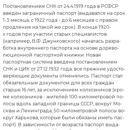
По­ста­нов­ле­ни­ем СНК от 24.4.1919 года в РСФСР
вве­дён за­гра­нич­ный пас­порт (вы­да­вал­ся на срок
1-3 месяца, с 1922 года - до 6 месяцев с пра­вом
про­дле­ния на та­кой же срок). В конце 1920-
х годов при уча­стии ста­рых спе­циа­ли­стов
(например, В.Ф. Джун­ков­ско­го) на­ча­лась раз­ра­
бот­ка внутреннего пас­пор­та на ос­но­ве до­ре­во­
люционной пас­порт­ной книж­ки. Но­вая
паспортная система вве­де­на по­ста­нов­ле­ни­ем
СНК и ЦИК от 27.12.1932 года; все преж­ние удо­сто­
ве­ряю­щие до­ку­мен­ты от­ме­ня­лись. Пас­порт стал
обя­зательным до­ку­мен­том для всех гра­ж­дан
стар­ше 16 лет, за ис­клю­че­ни­ем кол­хоз­ни­ков (кро­
ме кол­хоз­ни­ков - жи­те­лей 100-ки­ло­мет­ро­вой по­
ло­сы вдоль западной гра­ни­цы СССР, во­круг Мо­
ск­вы и Ле­нин­гра­да, 50-ки­ло­мет­ро­вой по­ло­сы во­
круг Харь­ко­ва, ко­то­рые бы­ли обя­за­ны иметь пас­
порт). В за­ви­си­мо­сти от воз­рас­та пас­порт вы­да­