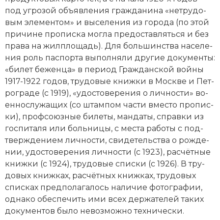
под уг­ро­зой объ­яв­ле­ния гра­ж­да­ни­на «не­тру­до­
вым эле­мен­том» и вы­се­ле­ния из го­ро­да (по этой
при­чи­не про­пис­ка мог­ла пре­дос­тав­лять­ся и без
пра­ва на жил­пло­щадь). Для боль­шин­ст­ва на­се­ле­
ния роль пас­пор­та вы­пол­ня­ли другие до­ку­мен­ты:
«би­лет бе­жен­ца» в пе­ри­од
Гражданской вой­ны
1917-1922 годов
, тру­до­вые книж­ки в Мо­ск­ве и Пет­
ро­гра­де (с 1919), «удо­сто­ве­ре­ния о лич­но­сти» во­
ен­но­слу­жа­щих (со штам­пом час­ти вме­сто про­пис­
ки), проф­со­юз­ные би­ле­ты, ман­да­ты, справ­ки из
гос­пи­та­ля или боль­ни­цы, с мес­та ра­бо­ты с под­
твер­жде­ни­ем лич­но­сти, сви­де­тель­ст­ва о ро­ж­де­
нии, удо­сто­ве­ре­ния лич­но­сти (с 1923), рас­чёт­ные
книж­ки (с 1924), тру­до­вые спи­ски (с 1926). В тру­
до­вых книж­ках, рас­чёт­ных книж­ках, тру­до­вых
спи­сках пред­по­ла­га­лось на­ли­чие фо­то­гра­фии,
од­на­ко обес­пе­чить ими всех дер­жа­те­лей та­ких
до­ку­мен­тов бы­ло не­воз­мож­но тех­ни­че­ски.