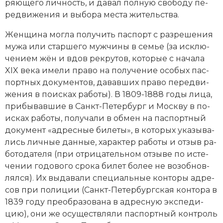
ряю­ще­го лич­ность, и да­вал пол­ную сво­бо­ду пе­
ре­дви­же­ния и вы­бо­ра мес­та жи­тель­ст­ва.
Жен­щи­на мог­ла по­лу­чить пас­порт с раз­ре­ше­ния
му­жа или стар­ше­го муж­чи­ны в се­мье (за ис­клю­
че­ни­ем жён и вдов рек­ру­тов, ко­то­рые с начала
XIX века име­ли пра­во на по­лу­че­ние осо­бых пас­
порт­ных до­ку­мен­тов, да­вав­ших пра­во пе­ре­дви­
же­ния в по­ис­ках ра­бо­ты). В 1809-1888 годы ли­ца,
при­бы­вав­шие в Санкт-Пе­тер­бург и Мо­ск­ву в по­
ис­ках ра­бо­ты, по­лу­ча­ли в об­мен на пас­порт­ный
до­ку­мент «ад­рес­ные би­ле­ты», в ко­то­рых ука­зы­ва­
лись лич­ные дан­ные, ха­рак­тер ра­бо­ты и от­зыв ра­
бо­то­да­те­ля (при от­ри­ца­тель­ном от­зы­ве по ис­те­
че­нии го­до­во­го сро­ка би­лет бо­лее не во­зоб­нов­
лял­ся). Их вы­да­ва­ли специальные кон­то­ры ад­ре­
сов при по­ли­ции (Санкт-Пе­тербургская кон­то­ра в
1839 году пре­об­ра­зо­ва­на в ад­рес­ную экс­пе­ди­
цию), они же осу­ще­ст­вля­ли пас­порт­ный кон­троль