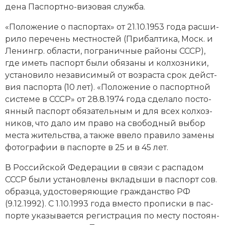
де­на Пас­порт­но-ви­зо­вая служ­ба.
«По­ло­же­ние о пас­пор­тах» от 21.10.1953 года рас­ши­
ри­ло пе­ре­чень ме­ст­но­стей (При­бал­ти­ка, Моск. и
Ле­нингр. об­лас­ти, по­гра­нич­ные рай­оны СССР),
где иметь пас­порт бы­ли обя­за­ны и кол­хоз­ни­ки,
ус­та­но­ви­ло не­за­ви­си­мый от воз­рас­та срок дей­ст­
вия пас­пор­та (10 лет). «По­ло­же­ние о пас­порт­ной
сис­те­ме в СССР» от 28.8.1974 года сде­ла­ло по­сто­
ян­ный пас­порт обя­за­тель­ным и для всех кол­хоз­
ни­ков, что да­ло им пра­во на сво­бод­ный вы­бор
мес­та жи­тель­ст­ва, а так­же вве­ло пра­ви­ло за­ме­ны
фо­то­гра­фии в пас­пор­те в 25 и в 45 лет.
В Рос­сий­ской Фе­де­ра­ции в свя­зи с рас­па­дом
СССР бы­ли ус­та­нов­ле­ны вкла­ды­ши в пас­порт сов.
об­раз­ца, удо­сто­ве­ряю­щие
гра­ж­дан­ст­во
РФ
(9.12.1992). С 1.10.1993 года вме­сто про­пис­ки в пас­
пор­те ука­зы­ва­ет­ся ре­ги­ст­ра­ция по мес­ту по­сто­ян­