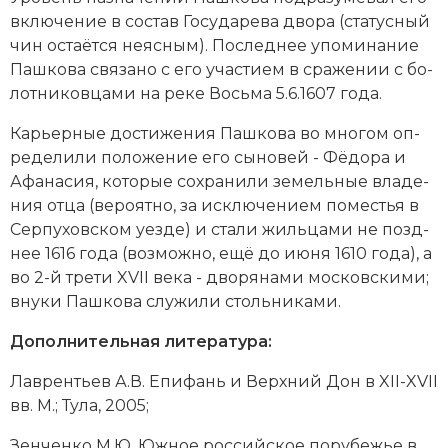
вклю­че­ние в со­став
Го­су­да­ре­ва дво­ра
(ста­тус­ный
чин ос­та­ёт­ся не­яс­ным). По­след­нее упо­ми­на­ние
Пашкова свя­за­но с его уча­сти­ем в сра­же­нии с бо­
лот­ни­ков­ца­ми на реке Вось­ма 5.6.1607 года.
Карь­ер­ные дос­ти­же­ния Пашкова во мно­гом оп­
ре­де­ли­ли по­ло­же­ние его сы­но­вей - Фё­до­ра и
Афа­на­сия, ко­то­рые со­хра­ни­ли зе­мель­ные вла­де­
ния от­ца (ве­ро­ят­но, за ис­клю­че­ни­ем по­ме­стья в
Сер­пу­хов­ском уезде) и ста­ли жиль­ца­ми не позд­
нее 1616 года (воз­мож­но, ещё до ию­ня 1610 года), а
во 2-й тре­ти XVII века - дво­ря­на­ми мо­с­ков­ски­ми;
вну­ки Пашкова слу­жи­ли столь­ни­ка­ми.
Дополнительная литература:
Лав­рен­ть­ев А.В. Епи­фань и Верх­ний Дон в XII-XVII
вв. М.; Ту­ла, 2005;
Зен­чен­ко М.Ю. Юж­ное рос­сий­ское по­ру­бе­жье в