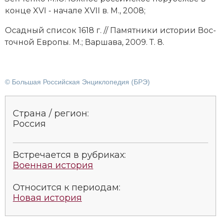
кон­це XVI - на­ча­ле XVII в. М., 2008;
Осад­ный спи­сок 1618 г. // Па­мят­ни­ки ис­то­рии Вос­
точ­ной Ев­ро­пы. М.; Вар­ша­ва, 2009. Т. 8.
© Большая Российская Энциклопедия (БРЭ)
Страна / регион:
Россия
Встречается в рубриках:
Военная история
Относится к периодам:
Новая история