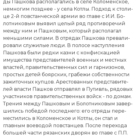
ды Пашкова рас­по­ла­га­лись в селе Ко­ло­мен­ское,
Социально-экономическая история
не­мно­гим позд­нее - у села Кот­лы. Под­ход к сто­ли­
це 2-й пов­станческой ар­мии во гла­ве с И.И. Бо­
Специальные исторические дисциплины
лот­ни­ко­вым вы­явил це­лый ряд про­ти­во­ре­чий
ме­ж­ду ним и Пашковым, ко­то­рый рас­по­ла­гал
СССР
мень­ши­ми си­ла­ми. В от­ря­дах Пашкова пре­ва­ли­
Южная Америка
ро­ва­ли слу­жи­лые лю­ди. В по­ло­се на­сту­п­ле­ния
Пашкова бы­ли ред­ки каз­ни с кон­фи­ска­цией
иму­ще­ст­ва пред­ста­ви­те­лей во­енных и ме­ст­ных
вла­стей, пра­ви­тельственных сил и гар­ни­зо­нов,
про­стых де­тей бо­яр­ских, гра­бе­жи соб­ст­вен­но­сти
за­жи­точ­ных куп­цов. Аре­сто­ван­ных пред­ста­ви­те­
лей вла­сти Пашков от­прав­лял в Пу­тивль, ря­до­вых
уча­ст­ни­ков пра­ви­тельственных войск - по до­мам.
Тре­ния ме­ж­ду Пашковым и Бо­лот­ни­ко­вым за­вер­
ши­лись по­бе­дой по­след­не­го: его от­ря­ды пе­ре­
мес­ти­лись в Ко­ло­мен­ское и Кот­лы, он стал и
главным вое­во­дой пов­стан­цев. Пос­ле пе­ре­хо­да
большей части ря­зан­ских дво­рян во гла­ве с П.П.