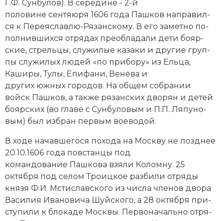
Г.Ф. Сун­бу­лов). В середине - 2-й
Новая история
половине сентяюря 1606 года Пашков на­пра­вил­
ся к Пе­ре­яс­лав­лю-Ря­зан­ско­му. В его за­мет­но по­
Новейшая история
пол­нив­ших­ся от­ря­дах пре­об­ла­да­ли де­ти бо­яр­
ские, стрель­цы, слу­жи­лые ка­за­ки и другие груп­
Нумизматика
пы слу­жи­лых лю­дей «по при­бо­ру» из Ель­ца,
Каши­ры, Ту­лы, Епи­фа­ни, Ве­нё­ва и
Образование
других южных го­ро­дов. На об­щем со­б­ра­нии
войск Пашков, а так­же ря­зан­ских дво­рян и де­тей
Общественные объединения и организации
бо­яр­ских (во гла­ве с Сун­бу­ло­вым и
П.П. Ля­пу­но­
Политическая история
вым
) был из­бран пер­вым вое­во­дой.
В хо­де на­чав­ше­го­ся по­хо­да на Мо­ск­ву не позд­нее
Революции и народные движения
20.10.1606 года пов­стан­цы под
Религия и церковь
командование Пашкова взя­ли Ко­лом­ну. 25
октября под селом Тро­иц­кое раз­би­ли от­ря­ды
Россия
князя Ф.И. Мсти­слав­ско­го
из чис­ла чле­нов дво­ра
Ва­си­лия Ива­но­ви­ча Шуй­ско­го, а 28 октября при­
Северная Америка
сту­пи­ли к бло­ка­де Мо­ск­вы. Пер­во­на­чаль­но от­ря­