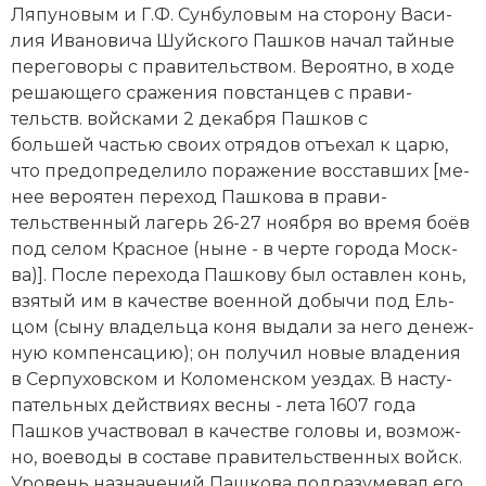
Ля­пу­но­вым и Г.Ф. Сун­бу­ло­вым на сто­ро­ну Ва­си­
лия Ива­но­ви­ча Шуй­ско­го Пашков на­чал тай­ные
пе­ре­го­во­ры с пра­ви­тель­ст­вом. Ве­ро­ят­но, в хо­де
ре­шаю­ще­го сра­же­ния пов­стан­цев с пра­ви­
тельств. вой­ска­ми 2 декабря Пашков с
большей частью сво­их от­ря­дов отъ­е­хал к ца­рю,
что пред­о­пре­де­ли­ло по­ра­же­ние вос­став­ших [ме­
нее ве­роя­тен пе­ре­ход Пашкова в пра­ви­
тельственный ла­герь 26-27 но­ября во вре­мя бо­ёв
под селом Крас­ное (ны­не - в чер­те города Мо­ск­
ва)]. Пос­ле пе­ре­хо­да Пашкову был ос­тав­лен конь,
взя­тый им в ка­че­ст­ве во­енной до­бы­чи под Ель­
цом (сы­ну вла­дель­ца ко­ня вы­да­ли за не­го де­неж­
ную ком­пен­са­цию); он по­лу­чил но­вые вла­де­ния
в Сер­пу­хов­ском и Ко­ло­мен­ском уез­дах. В на­сту­
пательных дей­ст­ви­ях вес­ны - ле­та 1607 года
Пашков уча­ст­во­вал в ка­че­ст­ве го­ло­вы и, воз­мож­
но, вое­во­ды в со­ста­ве пра­ви­тельственных войск.
Уро­вень на­зна­че­ний Пашкова под­ра­зу­ме­вал его