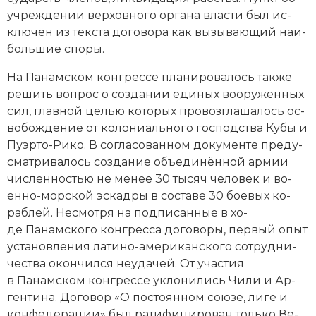
уч­ре­ж­де­нии вер­хов­но­го ор­га­на вла­сти был ис­
Новая история
клю­чён из тек­ста до­го­во­ра как вы­зы­ваю­щий наи­
Новейшая история
боль­шие спо­ры.
На Панамском конгрессе пла­ни­ро­ва­лось так­же
Нумизматика
ре­шить во­прос о соз­да­нии еди­ных воо­руженных
Образование
сил, главной це­лью ко­то­рых про­воз­гла­ша­лось ос­
во­бо­ж­де­ние от ко­ло­ни­аль­но­го гос­под­ства Ку­бы и
Общественные объединения и организации
Пу­эр­то-Ри­ко. В со­гла­со­ван­ном до­ку­мен­те пре­ду­
смат­ри­ва­лось соз­да­ние объ­е­ди­нён­ной ар­мии
Политическая история
чис­лен­но­стью не ме­нее 30 тысяч человек и во­
енно-морской эс­кад­ры в со­ста­ве 30 бое­вых ко­
Революции и народные движения
раб­лей. Не­смот­ря на под­пи­сан­ные в хо­
де Панамского конгресса до­го­во­ры, пер­вый опыт
Религия и церковь
ус­та­нов­ле­ния латино-американского со­труд­ни­
че­ст­ва окон­чил­ся не­уда­чей. От уча­стия
Россия
в Панамском конгрессе ук­ло­ни­лись Чи­ли и
Ар­
Северная Америка
ген­ти­на
. До­го­вор «О по­сто­ян­ном сою­зе, ли­ге и
кон­фе­де­ра­ции» был ра­ти­фи­ци­ро­ван толь­ко Ве­