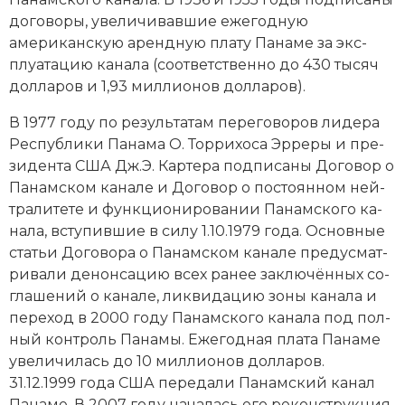
до­го­во­ры, уве­ли­чи­вав­шие еже­год­ную
американскую аренд­ную пла­ту Па­на­ме за экс­
плуа­та­цию ка­на­ла (со­от­вет­ст­вен­но до 430 тысяч
долларов и 1,93 миллионов долларов).
В 1977 году по ре­зуль­та­там пе­ре­го­во­ров ли­де­ра
Республики Панама О. Тор­ри­хо­са Эр­ре­ры и пре­
зи­ден­та США Дж.Э. Кар­те­ра под­пи­са­ны До­го­вор о
Па­нам­ском ка­на­ле и До­го­вор о по­сто­ян­ном ней­
тра­ли­те­те и функ­цио­ни­ро­ва­нии Па­нам­ско­го ка­
на­ла, всту­пив­шие в си­лу 1.10.1979 года. Основные
ста­тьи До­го­во­ра о Па­нам­ском ка­на­ле пре­ду­смат­
ри­ва­ли де­нон­са­цию всех ра­нее за­клю­чён­ных со­
гла­ше­ний о ка­на­ле, ли­к­ви­да­цию зо­ны ка­на­ла и
пе­ре­ход в 2000 году Панамского канала под пол­
ный кон­троль Па­на­мы. Еже­год­ная пла­та Па­на­ме
уве­ли­чи­лась до 10 миллионов долларов.
31.12.1999 года США пе­ре­да­ли Панамский канал
Па­на­ме. В 2007 году на­ча­лась его ре­кон­ст­рук­ция