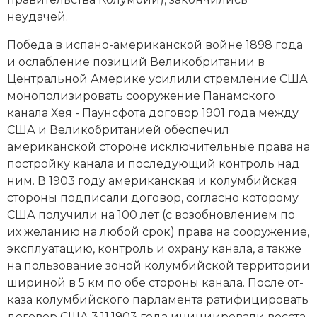
неудачей.
По­бе­да в ис­па­но-аме­ри­кан­ской вой­не 1898 года
и ос­лаб­ле­ние по­зи­ций Ве­ли­ко­бри­та­нии в
Центральной Аме­ри­ке уси­ли­ли стрем­ле­ние США
мо­но­по­ли­зи­ро­вать со­ору­же­ние Панамского
канала Хея - Па­унс­фо­та до­го­вор 1901 года ме­ж­ду
США и Ве­ли­ко­бри­та­ни­ей обес­пе­чил
американской сто­ро­не ис­клю­чительные пра­ва на
по­строй­ку ка­на­ла и по­сле­дую­щий кон­троль над
ним. В 1903 году американская и ко­лум­бий­ская
сто­ро­ны под­пи­са­ли до­го­вор, со­глас­но ко­то­ро­му
США по­лу­чи­ли на 100 лет (с во­зоб­нов­ле­ни­ем по
их же­ла­нию на лю­бой срок) пра­ва на со­ору­же­ние,
экс­плуа­та­цию, кон­троль и ох­ра­ну ка­на­ла, а так­же
на поль­зо­ва­ние зо­ной ко­лум­бий­ской тер­ри­то­рии
ши­ри­ной в 5 км по обе сто­ро­ны ка­на­ла. По­сле от­
ка­за ко­лум­бий­ско­го пар­ла­мен­та ра­ти­фи­ци­ро­вать
до­го­вор США 3.11.1903 года ини­ции­ро­ва­ли вос­ста­