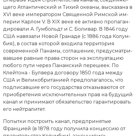
ще­го Ат­лан­ти­че­ский и Ти­хий океа­ны, вы­ска­за­на в
XVI веке им­пе­ра­то­ром Свя­щен­ной Римской им­
пе­рии
Кар­лом V
. В XIX веке её ак­тив­но про­па­ган­
ди­ро­ва­ли А. Гум­больдт и С. Бо­ли­вар. В 1846 году
США на­вя­за­ли Но­вой Гра­на­де (с 1886 года Ко­лум­
бия), в со­став ко­то­рой вхо­ди­ла тер­ри­то­рия
современной Па­на­мы, со­гла­ше­ние, пре­ду­смат­ри­
вав­шее рав­ные пра­ва сто­рон на экс­плуа­та­цию
лю­бо­го пу­ти че­рез Па­нам­ский пе­ре­ше­ек. По
Клей­то­на - Бул­ве­ра до­го­во­ру 1850 года ме­ж­ду
США и Ве­ли­ко­бри­та­ни­ей пред­по­ла­га­лось, что
под­пи­сав­шие его го­су­дар­ст­ва от­ка­зы­ва­ют­ся от
при­об­ре­те­ния ис­клю­чительных прав на бу­ду­щий
ка­нал и при­ни­ма­ют обя­за­тель­ст­во га­ран­ти­ро­вать
его ней­тра­ли­тет.
Попытки построить канал, пред­при­ня­тые
Францией (в 1878 году получила кон­цессию от
правительства Колумбии), закончились