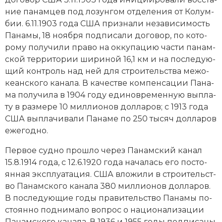
ние па­нам­цев под ло­зун­гом от­де­ле­ния от Ко­лум­
бии. 6.11.1903 года США при­зна­ли не­за­ви­си­мость
Па­на­мы, 18 но­ября под­пи­са­ли до­го­вор, по ко­то­
ро­му по­лу­чи­ли пра­во на ок­ку­па­цию час­ти па­нам­
ской тер­ри­то­рии ши­ри­ной 16,1 км и на по­сле­дую­
щий кон­троль над ней для строи­тель­ст­ва ме­жо­
ке­ан­ско­го ка­на­ла. В ка­че­ст­ве ком­пен­са­ции Па­на­
ма по­лу­чи­ла в 1904 году еди­но­временную вы­пла­
ту в раз­ме­ре 10 миллионов долларов; с 1913 года
США вы­пла­чи­ва­ли Па­на­ме по 250 тысяч долларов
еже­год­но.
Пер­вое суд­но про­шло че­рез Панамский канал
15.8.1914 года, с 12.6.1920 года на­ча­лась его по­сто­
ян­ная экс­плуа­та­ция. США вло­жи­ли в строи­тель­ст­
во Панамского канала 380 миллионов долларов.
В по­сле­дую­щие го­ды пра­ви­тель­ст­во Па­на­мы по­
сто­ян­но под­ни­ма­ло во­прос о
на­цио­на­ли­за­ции
Панамского канала. В 1936 и 1955 годы под­пи­са­ны