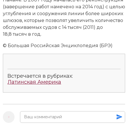
(за­вер­ше­ние ра­бот на­ме­че­но на 2014 год) с це­лью
уг­луб­ле­ния и со­ору­же­ния ли­нии бо­лее ши­ро­ких
шлю­зов, ко­то­рые по­зво­лят уве­ли­чить ко­ли­че­ст­во
об­слу­жи­вае­мых су­дов с 14 тысяч (2011) до
18,8 тысяч в год.
© Большая Российская Энциклопедия (БРЭ)
Встречается в рубриках:
Латинская Америка