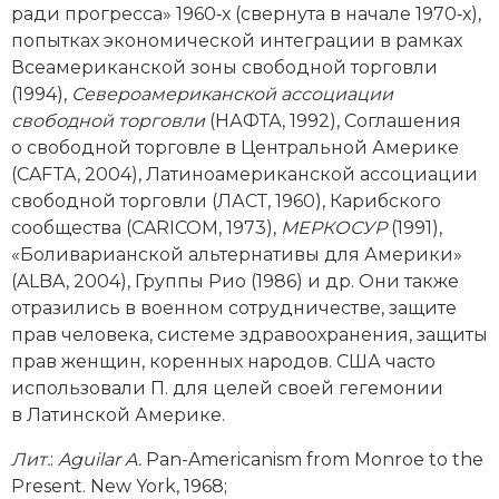
ради прогресса» 1960‑х (свернута в начале 1970‑х),
Социально-экономическая история
попытках экономической интеграции в рамках
Специальные исторические дисциплины
Всеамериканской зоны свободной торговли
(1994),
Североамериканской ассоциации
СССР
свободной торговли
(НАФТА, 1992), Соглашения
о свободной торговле в Центральной Америке
Южная Америка
(CAFTA, 2004), Латино­американской ассоциации
свободной торговли (ЛАСТ, 1960), Карибского
сообщества (CARICOM, 1973),
МЕРКОСУР
(1991),
«Боливарианской альтернативы для Америки»
(ALBA, 2004), Группы Рио (1986) и др. Они также
отразились в военном сотрудничестве, защите
прав человека, системе здравоохранения, защиты
прав женщин, коренных народов. США часто
использовали П. для целей своей гегемонии
в Латинской Америке.
Лит
.
:
Aguilar A.
Pan-­Americanism from Monroe to the
Present. New York, 1968;