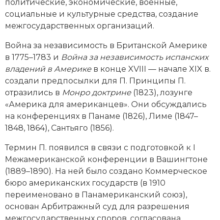
Новейшая история
политические, экономические, военные,
Генеалогия, геральдика
социальные и культурные средства, создание
Государство и право
межгосударственных организаций.
Вой­на за независимость в Британской Америке
Европа
в 1775–1783 и
Вой­на за независимость испанских
Империи
владений в Америке
в конце XVIII — начале XIX в.
создали предпосылки для П. Принципы П.
Историческая география и топонимика
отразились в
Монро доктрине
(1823), лозунге
«Америка для американцев». Они обсуждались
История материальной и духовной культуры
на конференциях в Панаме (1826), Лиме (1847–
1848, 1864), Сантьяго (1856).
История международных отношений
Термин П. появился в связи с подготовкой к I
История, философия, теория и методология
Межамериканской конференции в Вашингтоне
исторического знания
(1889–1890). На ней было создано Коммерческое
бюро американских государств (в 1910
Итория международных отношений
переименовано в Панамериканский союз),
основан Арбитражный суд для разрешения
Латинская Америка
межгосударственных споров, согласована