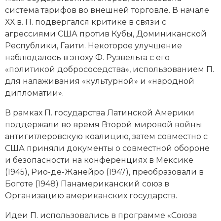
система тарифов во внешней торговле. В начале
Новая история
ХХ в. П. подвергался критике в связи с
Новейшая история
агрессиями США против Кубы, Доминиканской
Республики, Гаити. Некоторое улучшение
Нумизматика
наблюдалось в эпоху Ф. Рузвельта с его
«политикой добрососедства», использованием П.
Образование
для налаживания «культурной» и «народной
дипломатии».
Общественные объединения и организации
В рамках П. государства Латинской Америки
Политическая история
поддержали во время Второй мировой вой­ны
антигитлеровскую коалицию, затем совместно с
Революции и народные движения
США приняли документы о совместной обороне
и безопасности на конференциях в Мексике
Религия и церковь
(1945), Рио-де-­Жанейро (1947), преобразовали в
Боготе (1948) Панамериканский союз в
Россия
Организацию американских государств.
Северная Америка
Идеи П. использовались в программе «Союза