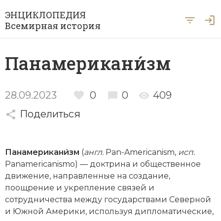
ЭНЦИКЛОПЕДИЯ
Всемирная история
Главная
Панамерикани́зм
Рубрики
Периоды
Азия
28.09.2023
0
0
409
А … Я
Поделиться
Античность
Археология
Вход для экспертов
А
Б
В
Г
Д
Е
Ё
Ж
З
И
История Древнего мира
Африка
Панамерикани́зм
(
англ.
Pan-­Ameri­canism,
исп.
Й
К
Л
М
Н
О
П
Р
С
Т
История Первобытного общества
Ближний Восток
Panamericanismo) — доктрина и общественное
движение, направленные на создание,
У
Ф
Х
Ц
Ч
Ш
Щ
Ы
Э
История Средних веков
Византия
поощрение и укрепление связей и
Ю
Я
сотрудничества между государствами Северной
Новая история
Военная история
и Южной Америки, используя дипломатические,