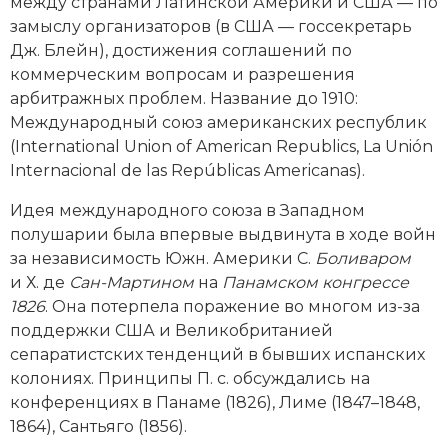
Новейшая история
между странами Латинской Америки и США — по
Генеалогия, геральдика
замыслу организаторов (в США — госсекретарь
Государство и право
Дж. Блейн), достижения соглашений по
коммерческим вопросам и разрешения
Европа
арбитражных проблем. Название до 1910:
Международный союз американских республик
Империи
(International Union of American Republics, La Unión
Internacional de las Repúblicas Americanas).
Историческая география и топонимика
Идея международного союза в Западном
История материальной и духовной культуры
полушарии была впервые вы­двинута в ходе вой­н
за независимость Южн. Америки С.
Боливаром
История международных отношений
и Х. де
Сан-­Мартином
на
Панамском конгрессе
1826
. Она потерпела поражение во многом из-за
История, философия, теория и методология
поддержки США и Великобританией
исторического знания
сепаратистских тенденций в бывших испанских
колониях. Принципы П. с. обсуждались на
Итория международных отношений
конференциях в Панаме (1826), Лиме (1847–1848,
Латинская Америка
1864), Сантьяго (1856).