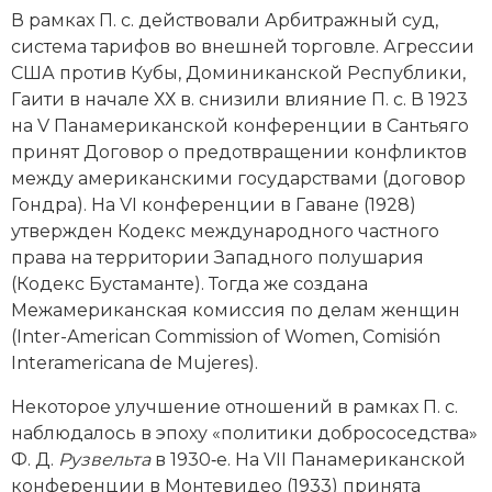
В рамках П. с. действовали Арбитражный суд,
Новая история
система тарифов во внешней торговле. Агрессии
Новейшая история
США против Кубы, Доминиканской Республики,
Гаити в начале ХХ в. снизили влияние П. с. В 1923
Нумизматика
на V Панамериканской конференции в Сантьяго
принят Договор о предотвращении конфликтов
Образование
между американскими государствами (договор
Гондра). На VI конференции в Гаване (1928)
Общественные объединения и организации
утвержден Кодекс международного частного
права на территории Западного полушария
Политическая история
(Кодекс Бустаманте). Тогда же создана
Межамериканская комиссия по делам женщин
Революции и народные движения
(Inter-­American Commission of Women, Comisión
Религия и церковь
Interamericana de Mujeres).
Некоторое улучшение отношений в рамках П. с.
Россия
наблюдалось в эпоху «политики добрососедства»
Северная Америка
Ф. Д.
Рузвельта
в 1930‑е. На VII Панамериканской
конференции в Монтевидео (1933) принята