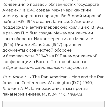
Социально-экономическая история
Конвенция о правах и обязанностях государств
Америки, в 1940 создан Межамериканский
Специальные исторические дисциплины
институт коренных народов. Во Второй мировой
вой­не 1939–1945 страны Латинской Америки
СССР
поддержали антигитлеровскую коалицию. В 1942
в рамках П. с. был создан Межамериканский
Южная Америка
совет обороны. На конференциях в Мексике
(1945), Рио-де-­Жанейро (1947) приняты
документы о совместной обороне
и безопасности. В 1948 на IX Панамериканской
конференции в Боготе П. с. преобразован
в
Организацию американских государств.
Лит
.
:
Rowe L. S.
The Pan American Union and the Pan
American Confe­rences. Washington (D.C.), 1940;
Глинкин А. Н.
Латиноамериканизм против
панамериканизма. М., 1984.
Н. С. Иванов
.