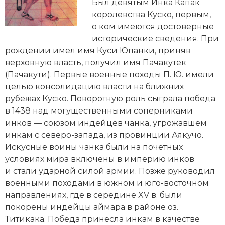
Новейшая история
Был девятым Инка Капак
Генеалогия, геральдика
королевства Куско, первым,
Государство и право
о ком имеются достоверные
исторические сведения. При
Европа
рождении имел имя Куси Юпанки, приняв
верховную власть, получил имя Пачакутек
Империи
(Пачакути). Первые военные походы П. Ю. имели
целью консолидацию власти на ближних
Историческая география и топонимика
рубежах Куско. Поворотную роль сыграла победа
в 1438 над могущественными соперниками
История материальной и духовной культуры
инков — союзом индейцев чанка, угрожавшем
инкам с северо-запада, из провинции Аякучо.
История международных отношений
Искусные воины чанка были на почетных
История, философия, теория и методология
условиях мира включены в империю инков
исторического знания
и стали ударной силой армии. Позже руководил
военными походами в южном и юго-восточном
Итория международных отношений
направлениях, где в середине XV в. были
покорены индейцы аймара в районе оз.
Латинская Америка
Титикака. Победа принесла инкам в качестве