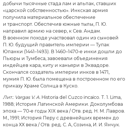
добычи тысячные стада лам и альпак, ставших
Новая история
«царской собственностью». Инкская армия
получила материальное обеспечение
Новейшая история
и транспорт. Обеспечив южные тылы, П. Ю.
направил армию на север, к Сев. Андам.
Нумизматика
В военном походе участвовал один из сыновей
Образование
П. Ю. будущий правитель империи — Тупак
Юпанки (1441–1493). В 1460–1470‑е инки дошли до
Общественные объединения и организации
Пьюры и Тумбеса, завоевали объединения
индейцев кара, киту и каньяри в Эквадоре.
Политическая история
Скончался создатель империи инков в 1471,
мумия П. Ю. была помещена в построенном по его
Революции и народные движения
приказу Храме Солнца в Куско.
Религия и церковь
Лит
.
:
Vargas V. A.
Historia del Cuzco incaico. T. 1. Lima,
1988; История Латинской Америки. Доколумбова
Россия
эпоха — 70‑е годы XIX века / Отв. ред. Н. М. Лавров.
М., 1991; История Перу с древнейших времен до
Северная Америка
конца ХХ века / Отв. ред. С. А, Созина, И. И. Янчук.