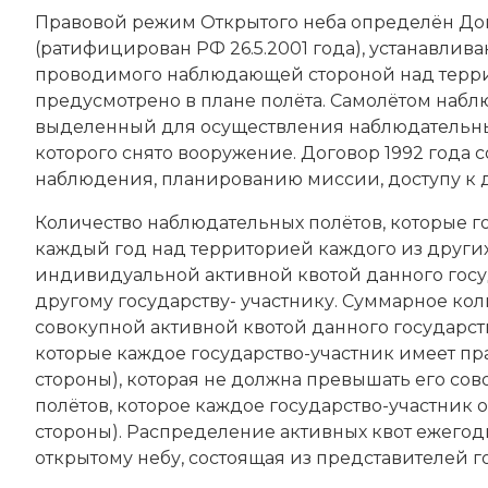
Правовой режим Открытого неба определён Дог
(ратифицирован РФ 26.5.2001 года), устанавли
проводимого наблюдающей стороной над терри
предусмотрено в плане полёта. Самолётом наб
выделенный для осуществления наблюдательных 
которого снято вооружение. Договор 1992 года 
наблюдения, планированию миссии, доступу к 
Количество наблюдательных полётов, которые г
каждый год над территорией каждого из других
индивидуальной активной квотой данного госу
другому государству- участнику. Суммарное ко
совокупной активной квотой данного государст
которые каждое государство-участник имеет пр
стороны), которая не должна превышать его со
полётов, которое каждое государство-участник
стороны). Распределение активных квот ежегод
открытому небу, состоящая из представителей го