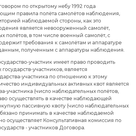
овором по открытому небу 1992 года
вающим правила полёта самолётов наблюдения,
торией наблюдаемой стороны, как это
людения является невооруженный самолёт,
полётов, в том числе военный самолёт, с
содержит требования к самолётам и аппаратуре
данным, полученным с аппаратуры наблюдения.
осударство-участник имеет право проводить
 государств-участников, является
дарства-участника по отношению к этому
личество индивидуальных активных квот является
ва-участника (число наблюдательных полётов,
аво осуществлять в качестве наблюдающей
вокупную пассивную квоту (число наблюдательных
 обязано принимать в качестве наблюдаемой
но осуществляет Консультативная комиссия по
сударств - участников Договора.