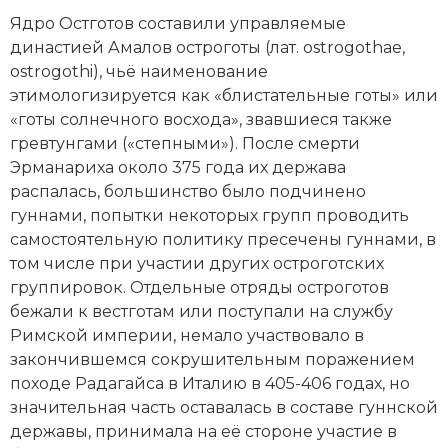
Новейшая история
Генеалогия, геральдика
Ядро Остготов составили управляемые
династией Амалов остроготы (лат. ostrogothae,
Государство и право
ostrogothi), чьё наименование
Европа
этимологизируется как «блистательные готы» или
«готы солнечного восхода», звавшиеся также
Империи
гревтунгами («степными»). После смерти
Эрманариха около 375 года их держава
Историческая география и топонимика
распалась, большинство было подчинено
гуннами, попытки некоторых групп проводить
История материальной и духовной культуры
самостоятельную политику пресечены гуннами, в
том числе при участии других остроготских
История международных отношений
группировок. Отдельные отряды остроготов
бежали к вестготам или поступали на службу
История, философия, теория и методология
Римской империи
, немало участвовало в
исторического знания
закончившемся сокрушительным поражением
Итория международных отношений
походе Радагайса в
Италию
в 405-406 годах, но
значительная часть оставалась в составе гуннской
Латинская Америка
державы, принимала на её стороне участие в