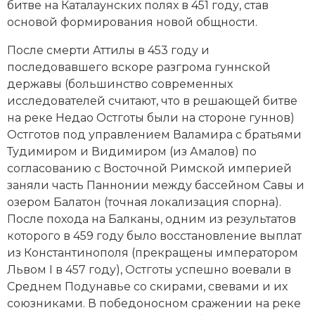
битве на Каталаунских полях в 451 году, став
Новая история
основой формирования новой общности.
Новейшая история
После смерти Аттилы в 453 году и
последовавшего вскоре разгрома гуннской
Нумизматика
державы (большинство современных
исследователей считают, что в решающей битве
Образование
на реке Недао Остготы были на стороне гуннов)
Остготов под управлением Валамира с братьями
Общественные объединения и организации
Тудимиром и Видимиром (из Амалов) по
согласованию с Восточной Римской империей
Политическая история
заняли часть Паннонии между бассейном Савы и
Революции и народные движения
озером Балатон (точная локализация спорна).
После похода на Балканы, одним из результатов
Религия и церковь
которого в 459 году было восстановление выплат
из Константинополя (прекращены императором
Россия
Львом I в 457 году), Остготы успешно воевали в
Среднем Подунавье со скирами, свевами и их
Северная Америка
союзниками. В победоносном сражении на реке