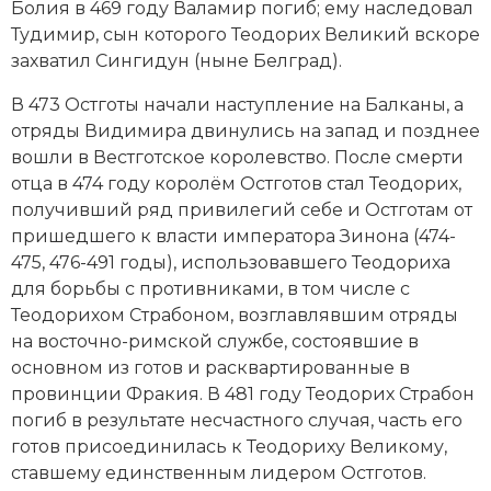
Болия в 469 году Валамир погиб; ему наследовал
Социально-экономическая история
Тудимир, сын которого Теодорих Великий вскоре
захватил Сингидун (ныне Белград).
Специальные исторические дисциплины
В 473 Остготы начали наступление на Балканы, а
СССР
отряды Видимира двинулись на запад и позднее
вошли в Вестготское королевство. После смерти
Южная Америка
отца в 474 году королём Остготов стал Теодорих,
получивший ряд привилегий себе и Остготам от
пришедшего к власти императора Зинона (474-
475, 476-491 годы), использовавшего Теодориха
для борьбы с противниками, в том числе с
Теодорихом Страбоном, возглавлявшим отряды
на восточно-римской службе, состоявшие в
основном из готов и расквартированные в
провинции Фракия. В 481 году Теодорих Страбон
погиб в результате несчастного случая, часть его
готов присоединилась к Теодориху Великому,
ставшему единственным лидером Остготов.