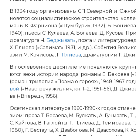
В 1934 году ор­га­ни­зо­ва­ны СП Северной и Южной 
новятся со­циа­ли­стическое строи­тель­ст­во, кол­лек
ма­ны К. Фар­нио­на («Шум бу­ри», 1932), Б. Бо­цие­ва 
1940); пье­сы С. Ку­лае­ва, А. Бо­лае­ва, Д. Ку­со­ва. Пр
дра­ма­тур­га Ч.
Бед­жы­за­ты
, по­эта и ли­те­ра­ту­ро­ве
Х. Плие­ва («Са­ли­мат», 1931, и др.). Со­бы­тия Ве
эзии М. Ко­чи­со­ва, Г.
Плие­ва
, дра­ма­тур­гии Г. Джи­
В по­сле­во­ен­ное де­ся­ти­ле­тие по­яв­ля­ют­ся круп
ют­ся ве­хи ис­то­рии на­ро­да: ро­ма­ны Е. Бе­кое­ва (
(ро­ман-три­ло­гия «По­эма о ге­ро­ях», 1948-1967 годы
вой
(«На­встре­чу жиз­ни», кн. 1–2, 1951–56), Д. Джио­е
ва («Впе­рёд», 1956).
Осетинская литература 1960-1990-х годов от­ме­че­
зи­ем: про­за Т. Бе­сае­ва, М. Бул­ка­ты, А. Гуч­маз­ты, Т
С. Кай­то­ва, В. Гаг­лой­ты, Г. Плие­ва, Д. Те­ми­рае­ва
1980), Г. Бес­тау­ты, Х. Дза­бо­ло­ва, М. Дза­со­хо­ва, К