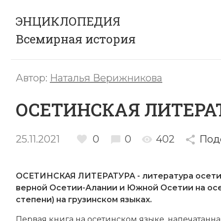
ЭНЦИКЛОПЕДИЯ
Всемирная история
Автор:
Наталья Верижникова
ОСЕТИНСКАЯ ЛИТЕРА
25.11.2021
0
0
402
Под
ОСЕТИНСКАЯ ЛИТЕРАТУРА - ли­те­ра­ту­ра
осети
вер­ной Осе­тии-Ала­нии и Юж­ной Осе­тии на осе­
сте­пе­ни) на грузинском язы­ках.
Пер­вая кни­га на осетинском языке, на­пе­ча­тан­н