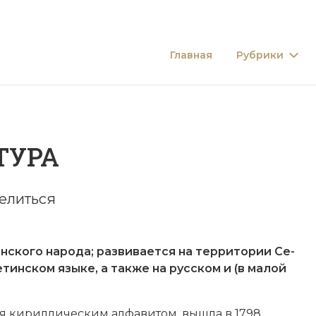
Главная
Рубрики
ТУРА
елиться
нского на­ро­да
; раз­ви­ва­ет­ся на тер­ри­то­рии Се­
тин­ском язы­ке, а так­же на русском и (в ма­лой
ая ки­рил­лическим ал­фа­ви­том, вы­шла в 1798