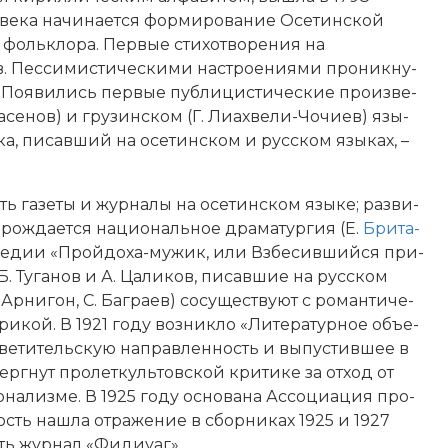
 века на­чи­на­ет­ся фор­ми­ро­ва­ние Осетинской
ольк­ло­ра. Пер­вые сти­хо­тво­ре­ния на
в. Пес­си­ми­стическими на­строе­ния­ми про­ник­ну­
­ва. По­яви­лись пер­вые пуб­ли­ци­стические про­из­ве­
а­се­нов) и грузинском (Г. Ли­ах­ве­ли-Чо­чи­ев) язы­
ека, пи­сав­ший на осетинском и русском язы­ках, –
ь га­зе­ты и жур­на­лы на осетинском языке; раз­ви­
а­ро­ж­да­ет­ся национальное дра­ма­тур­гия (Е.
Бри­та­
ко­ме­дии «Прой­до­ха-му­жик, или Взбе­сив­ший­ся при­
е Б. Ту­га­нов и А. Ца­ли­ков, пи­сав­шие на русском
ни­гон, С. Баг­ра­ев) со­су­ще­ст­ву­ют с ро­ман­ти­че­
и­ри­кой. В 1921 году воз­ник­ло «Ли­те­ра­тур­ное объ­е­
ве­ти­тель­скую на­прав­лен­ность и вы­пус­тив­шее в
рг­нут про­лет­куль­тов­ской кри­ти­ке за от­ход от
­на­лиз­ме. В 1925 году ос­но­ва­на Ас­со­циа­ция про­
ность на­шла от­ра­же­ние в сборниках 1925 и 1927
ть журнал «Фи­диу­аг».