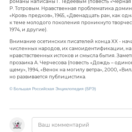
ро­ма­ны на­пи­са­ны Г. Те­дее­вым (по­весть «Чёр­ная ж
Р. Тот­ро­вым. Нрав­ст­вен­ная про­бле­ма­ти­ка до­ми­н
«Кровь пред­ков», 1965, «Две­на­дцать ран, как од­на»
к те­ме мо­ло­до­го по­ко­ле­ния про­ник­ну­то твор­че­с
1974, и другие).
Вни­ма­ние осетинских пи­са­те­лей конца XX - нача
численных на­ро­дов, их са­мо­иден­ти­фи­ка­ции, на
нравствственных ис­то­ков и смыс­ла бы­тия. За­мет­н
про­заи­ка А. Чер­че­со­ва (по­весть «Дождь – оди­но­
ще­му», 1994, «Ве­нок на мо­ги­лу вет­ра», 2000, «Ви
но раз­ви­ва­ет­ся пуб­ли­ци­сти­ка.
© Большая Российская Энциклопедия (БРЭ)