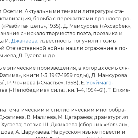
Осе­тии. Ак­ту­аль­ны­ми те­ма­ми литературы ста­
­ти­ви­за­ция, борь­ба с пе­ре­жит­ка­ми про­шло­го: ро­
(«Раз­би­тая цепь», 1935), Д. Мам­су­ро­ва («Ах­сар­бек»,
и­зна­ние сни­ска­ло твор­че­ст­во по­эта, про­заи­ка и
­да И.
Джа­нае­ва;
из­вест­ность по­лу­чи­ли по­эмы
ликой Отечественной вой­ны на­шли от­ра­же­ние в по­
мие­ва, Д. Туа­е­ва и др.
­ные эпические про­из­ве­де­ния, в ко­то­рых ос­мыс­ля­
«Фа­ти­ма», книги 1-3, 1947-1959 годы), Д. Мам­су­ро­ва
), Р. Чо­чие­ва («Сча­стье», 1958), Е.
Уруй­ма­го­
­ва («Не­по­бе­ди­мая си­ла», кн. 1–4, 1954–61), Т. Еп­хие­
на те­ма­тическим и сти­ли­стическим мно­го­об­ра­
. Джа­тие­ва, В. Ма­лие­ва, М. Ца­га­рае­ва; дра­ма­тур­гия
, Г. Ху­гае­ва; по­эзия Ш. Джи­кае­ва (сборник «Кол­чан»,
. Хо­до­ва, А. Ца­ру­кае­ва. На русском языке по­вес­ти и