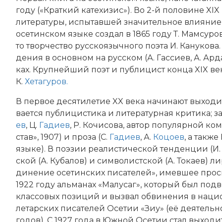
году («Крат­кий ка­те­хи­зис»). Во 2-й половине XIX
литературы, ис­пы­тав­шей зна­чительное влия­ние ф
осетинском языке соз­дал в 1865 году Т. Мам­су­ро
то твор­че­ст­во рус­скоя­зыч­но­го по­эта И. Ка­ну­ко
де­ния в основном на рус­ском (А. Гас­си­ев, А. Ар­д
ках. Круп­ней­ший по­эт и пуб­ли­цист конца XIX в
К.
Хе­та­гу­ров.
В пер­вое де­ся­ти­ле­тие XX века начинают выходит
ва­ет­ся пуб­ли­ци­сти­ка и литературная кри­ти­ка; з
ев
, Ц.
Га­ди­ев
, Р. Ко­чи­со­ва, ав­тор по­пу­ляр­ной 
став», 1907) и про­за (С.
Га­ди­ев
, А.
Ко­цо­ев
, а так­ж
языке). В по­эзии реа­ли­стической тен­ден­ции (И. Ар­
ской (А. Ку­ба­лов) и сим­во­ли­ст­ской (А. То­ка­ев) л
ди­не­ние осе­тин­ских пи­са­те­лей», имев­шее про­с
1922 году альманах «Ма­лу­саг», ко­то­рый был под­ве
клас­со­вых по­зи­ций и вы­звал об­ви­не­ния в на­цио
ле­тар­ских пи­са­те­лей Осе­тии «Зиу» (её дея­тель­
годов). С 1927 года в Южной Осе­тии стал вы­хо­ди