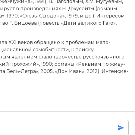
ем­чу­жи­на», 1991), В. Ца­го­ло­вым, Х.М. Му­гуе­вым,
и­ру­ет в про­из­ве­де­ни­ях Н. Джу­сой­ты (ро­ма­ны
, 1970, «Слё­зы Сыр­до­на», 1979, и др.). Ин­те­ре­сом
т­во Г. Би­цое­ва (по­весть «Де­ти ве­ли­ко­го Га­то»,
ла XXI веков об­ра­ще­но к про­бле­мам ма­ло­
циональной са­мо­быт­но­сти, к по­ис­ку
ым яв­ле­ни­ем ста­ло твор­че­ст­во рус­скоя­зыч­ного
кий про­хо­жий», 1990; ро­ма­ны «Ре­к­ви­ем по жи­ву­
л­ла Бель-Лет­ра», 2005, «Дон Иван», 2012). Ин­тен­сив­