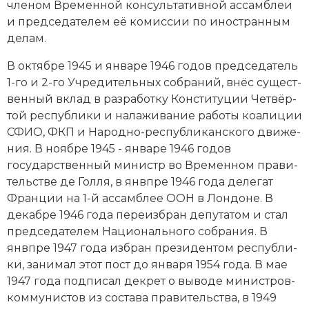
чле­ном Временной кон­суль­та­тив­ной ас­самб­леи
Социально-экономическая история
и председателем её ко­мис­сии по иностранным
де­лам.
Специальные исторические дисциплины
В октябре 1945 и январе 1946 годов председатель
СССР
1-го и 2-го Уч­ре­дительных со­б­ра­ний, внёс су­ще­ст­
вен­ный вклад в раз­ра­бот­ку Кон­сти­ту­ции Чет­вёр­
Южная Америка
той рес­пуб­ли­ки и на­ла­жи­ва­ние ра­бо­ты
коа­ли­ции
СФИО, ФКП и На­род­но-рес­пуб­ли­кан­ско­го дви­же­
ния. В но­ябре 1945 - январе 1946 годов
государственный министр во Временном пра­ви­
тель­ст­ве
де Гол­ля
, в янвпре 1946 года де­ле­гат
Фран­ции на 1-й ас­самб­лее ООН в Лон­до­не. В
декабре 1946 года пе­ре­из­бран де­пу­та­том и стал
председателем Национального со­б­ра­ния. В
янвпре 1947 года из­бран пре­зи­ден­том рес­пуб­ли­
ки, за­ни­мал этот пост до января 1954 года. В мае
1947 года под­пи­сал дек­рет о вы­во­де ми­ни­ст­ров-
ком­му­ни­стов из со­ста­ва пра­ви­тель­ст­ва, в 1949