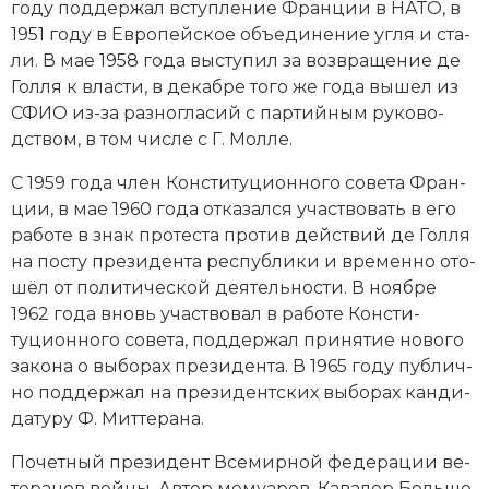
году под­дер­жал всту­п­ле­ние Фран­ции в НАТО, в
1951 году в Ев­ро­пей­ское объ­е­ди­не­ние уг­ля и ста­
ли. В мае 1958 года вы­сту­пил за воз­вра­ще­ние де
Гол­ля к вла­сти, в де­каб­ре то­го же го­да вы­шел из
СФИО из-за раз­но­гла­сий с партийным ру­ко­во­
дством, в том числе с Г. Мол­ле.
С 1959 года член Кон­сти­туционного со­ве­та Фран­
ции, в мае 1960 года от­ка­зал­ся уча­ст­во­вать в его
ра­бо­те в знак про­тес­та про­тив дей­ст­вий де Гол­ля
на по­сту пре­зи­ден­та рес­пуб­ли­ки и вре­мен­но ото­
шёл от по­ли­тической дея­тель­но­сти. В но­ябре
1962 года вновь уча­ст­во­вал в ра­бо­те Кон­сти­
туционного со­ве­та, под­дер­жал при­ня­тие но­во­го
за­ко­на о вы­бо­рах пре­зи­ден­та. В 1965 году пуб­лич­
но под­дер­жал на пре­зи­дент­ских вы­бо­рах кан­ди­
да­ту­ру Ф. Мит­те­ра­на.
Почетный пре­зи­дент Все­мир­ной фе­де­ра­ции ве­
те­ра­нов вой­ны. Ав­тор ме­муа­ров. Ка­ва­лер Боль­шо­