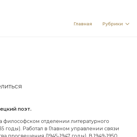
Главная
Рубрики
литься
рецкий поэт.
 на фи­лософском от­деле­нии литературного
5 годы). Ра­бо­тал в Главном управ­ле­нии свя­зи
ва про­све­ще­ния (1945-1947 годы). В 1949-1950