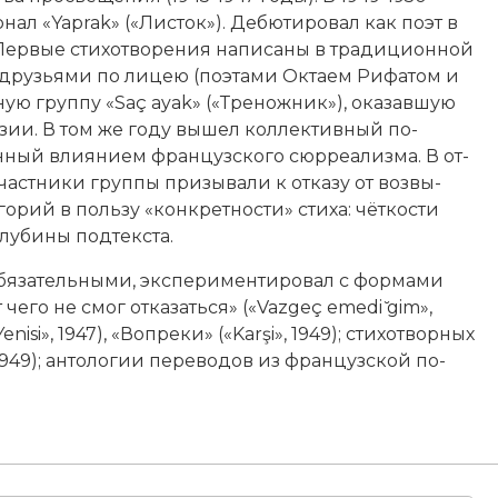
ал «Yaprak» («Лис­ток»). Де­бю­ти­ро­вал как по­эт в
р­вые сти­хо­тво­ре­ния на­пи­са­ны в тра­диционной
 друзь­я­ми по ли­цею (по­эта­ми Ок­та­ем Ри­фа­том и
ую груп­пу «Saç ayak» («Тре­нож­ник»), ока­зав­шую
эзии. В том же го­ду вы­шел кол­лек­тив­ный по­
н­ный влия­ни­ем французского сюр­реа­лиз­ма. В от­
т­ни­ки груп­пы при­зы­ва­ли к от­ка­зу от воз­вы­
го­рий в поль­зу «кон­крет­но­сти» сти­ха: чёт­ко­сти
лу­би­ны под­тек­ста.
за­тель­ны­ми, экс­пе­ри­мен­ти­ро­вал с фор­ма­ми
е­го не смог от­ка­зать­ся» («Vazgeç emedi ̆gim»,
enisi», 1947), «Во­пре­ки» («Ka­rşi», 1949); сти­хотворных
1949); ан­то­ло­гии пе­ре­во­дов из французской по­