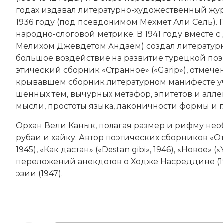
годах из­да­вал ли­те­ра­тур­но-ху­дожественный журн
1936 году (под псевдонимом Мех­мет Али Сель). Пе
на­род­но-сло­го­вой мет­ри­ке. В 1941 году вме­сте с
Ме­ли­хом Джев­де­том Ан­да­ем) соз­дал литературн
боль­шое воз­дей­ст­вие на раз­ви­тие турецкой по­
этический сборник «Стран­ное» («Garip»), от­ме­че
кры­вав­шем сбор­ник литературном ма­ни­фе­сте уча­с
шен­ных тем, вы­чур­ных ме­та­фор, эпи­те­тов и ал­ле­
мыс­ли, про­сто­ты язы­ка, ла­ко­нич­но­сти фор­мы и г
Орхан Вели Канык, по­ла­гая раз­мер и риф­му не­обя­
ру­баи и хай­ку. Ав­тор по­этических сборников «От ч
1945), «Как дас­тан» («Destan gibi», 1946), «Но­вое» («Y
пе­ре­ло­же­ний анек­до­тов о Ход­же На­сред­ди­не (
эзии (1947).