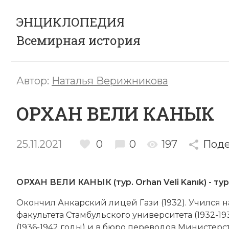
ЭНЦИКЛОПЕДИЯ
Всемирная история
Автор:
Наталья Верижникова
ОРХАН ВЕЛИ КАНЫК
25.11.2021
0
0
197
Поде
ОРХАН ВЕЛИ КАНЫК (тур. Orhan Veli Kanık) - ту
Окон­чил Ан­кар­ский ли­цей
Га­зи
(1932). Учил­ся
факультета Стам­буль­ско­го университета (1932-193
(1936-1942 годы) и в бю­ро пе­ре­во­дов Министерст