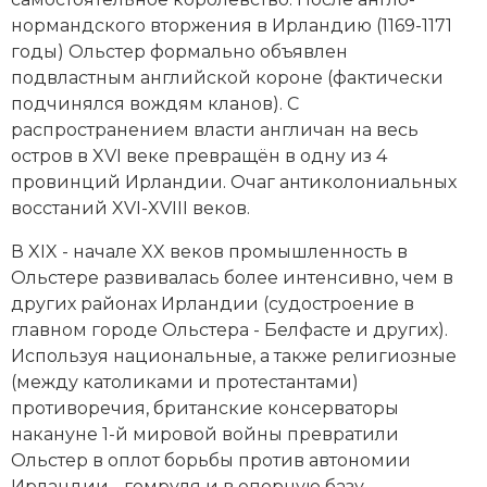
Новейшая история
Генеалогия, геральдика
нормандского вторжения в Ирландию (1169-1171
годы) Ольстер формально объявлен
Государство и право
подвластным английской короне (фактически
Европа
подчинялся вождям кланов). С
распространением власти англичан на весь
Империи
остров в XVI веке превращён в одну из 4
провинций Ирландии. Очаг антиколониальных
Историческая география и топонимика
восстаний XVI-XVIII веков.
История материальной и духовной культуры
В XIX - начале XX веков промышленность в
Ольстере развивалась более интенсивно, чем в
История международных отношений
других районах Ирландии (судостроение в
главном городе Ольстера - Белфасте и других).
История, философия, теория и методология
Используя национальные, а также религиозные
исторического знания
(между католиками и протестантами)
противоречия, британские консерваторы
Итория международных отношений
накануне
1-й мировой войны
превратили
Ольстер в оплот борьбы против автономии
Латинская Америка
Ирландии - гомруля и в опорную базу