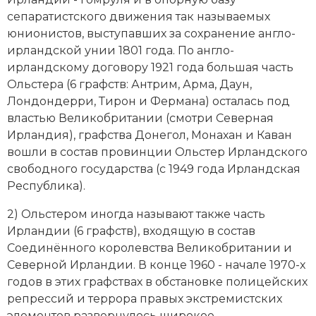
Новая история
сепаратистского движения так называемых
юнионистов, выступавших за сохранение
англо-
Новейшая история
ирландской унии 1801
года. По
англо-
ирландскому договору 1921
года большая часть
Нумизматика
Ольстера (6 графств: Антрим, Арма, Даун,
Лондондерри, Тирон и Фермана) осталась под
Образование
властью Великобритании (смотри
Северная
Ирландия
), графства Донегол, Монахан и Каван
Общественные объединения и организации
вошли в состав провинции Ольстер Ирландского
свободного государства (с 1949 года Ирландская
Политическая история
Республика).
Революции и народные движения
2) Ольстером иногда называют также часть
Ирландии (6 графств), входящую в состав
Религия и церковь
Соединённого королевства Великобритании и
Россия
Северной Ирландии. В конце 1960 - начале 1970-х
годов в этих графствах в обстановке полицейских
Северная Америка
репрессий и террора правых экстремистских
элементов развернулось широкое